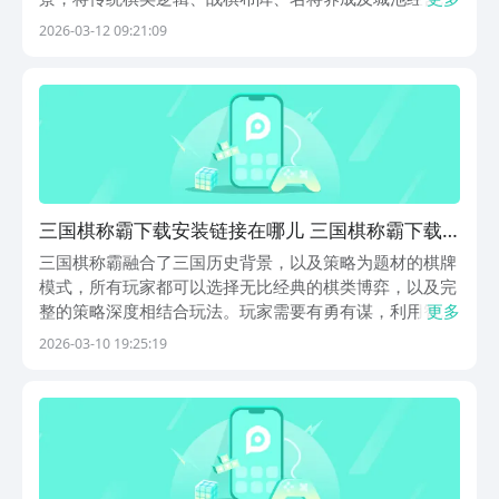
大维度有机整合，构建出兼具深度与易上手性的新型策略
2026-03-12 09:21:09
体验。玩家不再仅靠数值碾压取胜，而是需在有限资源下
统筹武将特性、兵种克制、地形加成与阵型联动，通过每
一
三国棋称霸下载安装链接在哪儿 三国棋称霸下载
推荐
三国棋称霸融合了三国历史背景，以及策略为题材的棋牌
模式，所有玩家都可以选择无比经典的棋类博弈，以及完
整的策略深度相结合玩法。玩家需要有勇有谋，利用智慧
更多
去挑战，三国棋称霸下载地址在哪儿？众多玩家都想要参
2026-03-10 19:25:19
与其中探索一番，有机会成为商场当中的统帅，通过招募
名将布局棋盘的方式来扩张个人的势力。如果大家对此
也...