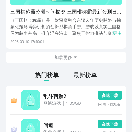
三国棋称霸公测时间揭晓 三国棋称霸最新公测日
期与参与方式
《三国棋：称霸》是一款深度融合东汉末年历史脉络与抽
象化策略博弈机制的创新型棋类手游。游戏以真实三国格
局为叙事基底，摒弃浮夸演出，聚焦于智力推演与资源运
更多
筹的核心体验。玩家将化身割据一方的势力统帅，在六边
2026-03-10 17:40:01
形棋盘构成的战略沙盘上，调度武将棋子、配置兵种阵
型、运用逻辑相克规则，在有限资源约束下实现以弱胜强
加载更多
的
热门榜单
最新榜单
高 速 下 载
乱斗西游2
网络游戏
|
1.09GB
需下载九游
高 速 下 载
问道
角色扮演
|
1.81GB