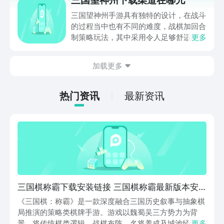
玩家对此都非常感兴趣，并不了解具体的
下载方式，今天小编为大家推送下载链
三国望神州手游具有独特的设计，在战斗
接，点击进入就能极速安装。
的过程当中也有不同的难度，战棋加回合
制策略玩法，其中采用令人足够舒适的水
更多
墨画风，以曹操视角展开介绍，让游戏变
得趣味十足。三国望神州下载渠道在哪
加载更多
儿？众多玩家都希望参与其中，但却并不
了解具体的下载方式。面对玩家的种种疑
问，小编为大家寻找到具体的下载链接，
热门资讯
最新资讯
只要点击进入就能够轻松安装，享受我国
独有的三国历史，感受传统的美学韵味。
三国棋称霸下载安装链接 三国棋称霸最新版本安
装包推荐
《三国棋：称霸》是一款深度融合三国历史叙事与抽象棋
局推演的策略类棋牌手游。游戏以魏蜀吴三方势力为背
景，将传统棋类逻辑、战棋布阵、名将养成及城池经营四
更多