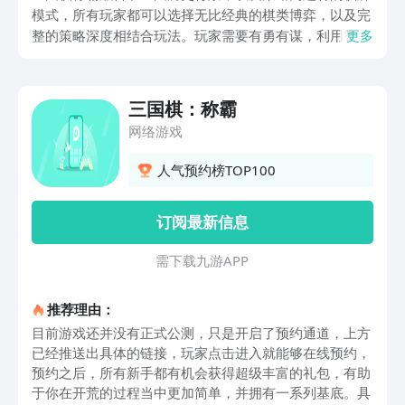
模式，所有玩家都可以选择无比经典的棋类博弈，以及完
整的策略深度相结合玩法。玩家需要有勇有谋，利用智慧
更多
去挑战，三国棋称霸下载地址在哪儿？众多玩家都想要参
与其中探索一番，有机会成为商场当中的统帅，通过招募
名将布局棋盘的方式来扩张个人的势力。如果大家对此也
三国棋：称霸
很感兴趣，不妨跟随小编共同了解下方内容，一起看看有
网络游戏
哪些特点，同时也分享出具体的链接地址。
人气预约榜TOP100
订阅最新信息
需 下 载 九 游 A P P
推荐理由：
目前游戏还并没有正式公测，只是开启了预约通道，上方
已经推送出具体的链接，玩家点击进入就能够在线预约，
预约之后，所有新手都有机会获得超级丰富的礼包，有助
于你在开荒的过程当中更加简单，并拥有一系列基底。具