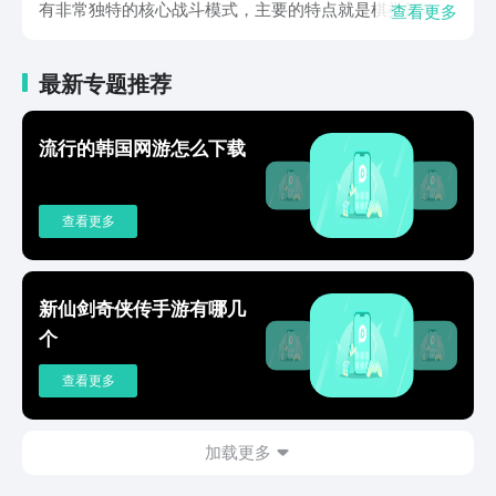
有非常独特的核心战斗模式，主要的特点就是棋类策略与
查看更多
战争模拟相融合，整个战斗过程简洁又明了，侧重于战术
推演而并非视觉特效。玩家需要统筹兵力部署，并合理的
最新专题推荐
完成兵种搭配，控制不同的地形要素。结合相克逻辑，制
定独特的动态战术方案，在资源有限的情况下合理控制兵
种，排兵布阵，最终完成逆转制胜。游戏当中收录了众多
流行的韩国网游怎么下载
三国时期标志性人物，比如五虎上将这些足够经典的名
将，每位武将都匹配独立的特色技能，再加上拥有非常别
致的差异化属性成长曲线，战术当中具备明确功能定位，
查看更多
所有玩家都可根据相应的战斗目标来合理的组建阵容，非
常强调爆发时的攻击配置，以及生存的均衡型组合。所以
武将也可以随意装备不同属性的宝物，这样完成多维度养
成。游戏以经营建设为根基，强调经营建设，合理的完成
新仙剑奇侠传手游有哪几
资源管理，享受非常别致的战斗体系以及自动化，将探索
个
非常别致的倍速播，兼顾策略的同时，也让操作变得更加
便捷，让不同喜好的玩家都能够在这里面得以满足。三国
查看更多
棋称霸下载相关内容到这里就结束了，感兴趣的小伙伴可
以直接点击上方链接在线预约，预约之后，有关于游戏的
上线消息以及具体的活动都会第一时间推送，将享受无比
加载更多
简约，对，此外也有机会获得超丰富的礼物。