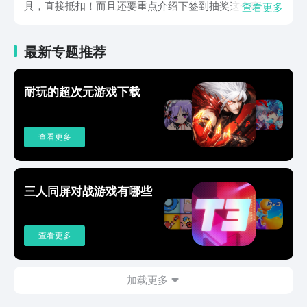
具，直接抵扣！而且还要重点介绍下签到抽奖这个事，玩
查看更多
游戏每天领工资，天天都有小惊喜哦。该游戏十分考验玩
家的谋略，在那个群雄割据的时期，如何才能赢到最后
最新专题推荐
呢？各种要争夺的土地将会成为棋盘，而那些将领责会成
为可任你放置的棋子，输赢皆在这棋盘之上！游戏采用的
是2D的简约画面，布局合理理解容易，不用担心晦涩难
耐玩的超次元游戏下载
懂哦。武将们可以带装备、宝物等，宝物的品级和属性是
随机的，所以会比较看运气，会给到你欲罢不能的感觉。
战斗是可以自动化的，并且还能开倍速，所以不用担心打
查看更多
的太久无聊。此外粮食和武器这些也都很重要，内容设定
的很丰富哦。三国棋称霸下载地址推荐已经带给大家啦，
想要体验的朋友，直接在九游下载就对了！这款游戏很看
重产出和消耗二者的平衡，上手并不难，赶快开启属于你
三人同屏对战游戏有哪些
的三国称霸之路吧。
查看更多
加载更多