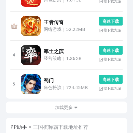
需下载九游
高 速 下 载
王者传奇
网络游戏
|
52.22MB
需下载九游
高 速 下 载
率土之滨
4
经营策略
|
1.86GB
需下载九游
高 速 下 载
蜀门
5
角色扮演
|
724.45MB
需下载九游
加载更多
PP助手
三国棋称霸下载地址推荐