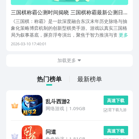
三国棋称霸公测时间揭晓 三国棋称霸最新公测日
期与参与方式
《三国棋：称霸》是一款深度融合东汉末年历史脉络与抽
象化策略博弈机制的创新型棋类手游。游戏以真实三国格
局为叙事基底，摒弃浮夸演出，聚焦于智力推演与资源运
更多
筹的核心体验。玩家将化身割据一方的势力统帅，在六边
2026-03-10 17:40:01
形棋盘构成的战略沙盘上，调度武将棋子、配置兵种阵
型、运用逻辑相克规则，在有限资源约束下实现以弱胜强
加载更多
的
热门榜单
最新榜单
高 速 下 载
乱斗西游2
网络游戏
|
1.09GB
需下载九游
高 速 下 载
问道
角色扮演
|
1.81GB