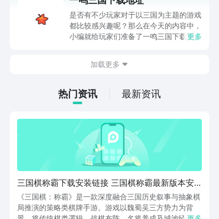
作的安卓下载地址，下面就有具体的链
接，快一起来试试吧。
是否有不少玩家对于以三国为主题的游戏
都比较感兴趣呢？那么在今天的内容中，
小编就给玩家们准备了一鸣三国下载预约
更多
的链接。这是一款比较考验玩家的策略性
的卡牌游戏，再加上三国ip的加持，期待
加载更多
游戏正式上线的小伙伴还是比较多的，那
么今天的内容就能够帮助你提前预约，方
便在正式开服之后抢先体验哦，大家千万
热门资讯
最新资讯
不要错过了。
三国棋称霸下载安装链接 三国棋称霸最新版本安
装包推荐
《三国棋：称霸》是一款深度融合三国历史叙事与抽象棋
局推演的策略类棋牌手游。游戏以魏蜀吴三方势力为背
景，将传统棋类逻辑、战棋布阵、名将养成及城池经营四
更多