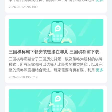
大维度有机整合，构建出兼具深度与易上手性的新型策略
2026-03-12 09:21:09
体验。玩家不再仅靠数值碾压取胜，而是需在有限资源下
统筹武将特性、兵种克制、地形加成与阵型联动，通过每
一
三国棋称霸下载安装链接在哪儿 三国棋称霸下载
推荐
三国棋称霸融合了三国历史背景，以及策略为题材的棋牌
模式，所有玩家都可以选择无比经典的棋类博弈，以及完
整的策略深度相结合玩法。玩家需要有勇有谋，利用智慧
更多
去挑战，三国棋称霸下载地址在哪儿？众多玩家都想要参
2026-03-10 19:25:19
与其中探索一番，有机会成为商场当中的统帅，通过招募
名将布局棋盘的方式来扩张个人的势力。如果大家对此
也...