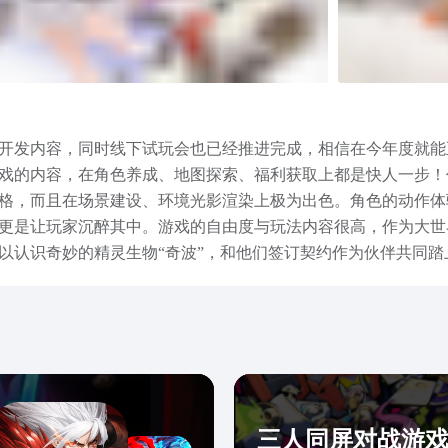
开发内容，同时线下试玩会也已经推进完成，相信在今年度就能
戏的内容，在角色养成、地图探索、福利获取上都是快人一步！
格，而且在场景建设、环境光影渲染上极为出色。角色的动作体
更是让玩家沉醉其中。游戏的自由度与玩法内容很高，作为大世
可以认识奇妙的精灵生物“奇波”，和他们签订契约作为伙伴共同
此外游戏轻度休闲的核心理念，让玩家在养成角色提升实力上无
都免费获取，外观装扮才是氪金点。既不会影响实力参数党玩家
以上就是蓝色星原旅谣公测下载地址的介绍，可以说作为探索开
欢兽娘的二次元们，都能在其中找到自己的乐趣所在。
三人同屏对战游