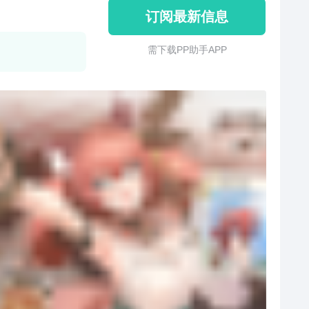
订阅最新信息
需 下 载 P P 助 手 A P P