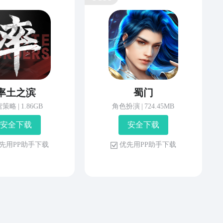
率土之滨
蜀门
营策略
|
1.86GB
角色扮演
|
724.45MB
安 全 下 载
安 全 下 载
先 用 P P 助 手 下 载
优 先 用 P P 助 手 下 载