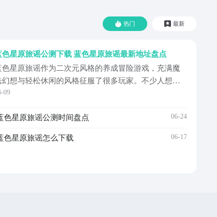
热门
最新
蓝色星原旅谣公测下载 蓝色星原旅谣最新地址盘点
蓝色星原旅谣作为二次元风格的养成冒险游戏，充满魔
法幻想与轻松休闲的风格征服了很多玩家。不少人想知
3-09
道蓝色星原旅谣公测下载地址在哪里，还有刚接触的玩
家想知道游戏的特点是什么，适合哪些玩家人群。小编
06-24
蓝色星原旅谣公测时间盘点
也整理了关于本作的核心信息，让每位玩家都能了解本
作的下载方式和玩法特点，一起来了解下吧。《蓝色星
06-17
蓝色星原旅谣怎么下载
旅谣》最新...