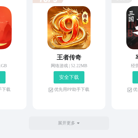
王者传奇
81GB
网络游戏
|
52.22MB
经
安 全 下 载
 手 下 载
优 先 用 P P 助 手 下 载
优 
展开更多