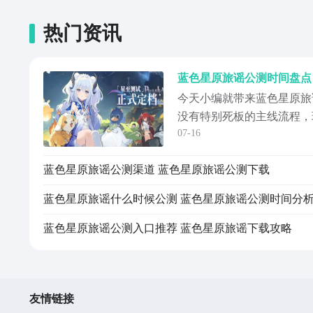
热门资讯
蓝色星原旅谣公测时间盘点
今天小编就带来蓝色星原旅
没有特别死板的主线流程，
07-16
可以自己决定，这种自由度
说，体验感会比较好。角色
蓝色星原旅谣公测渠道 蓝色星原旅谣公测下载
有喜欢近身打的，可以选战
法师或者弓箭手都行，每个
蓝色星原旅谣什么时候公测 蓝色星原旅谣公测时间分
讲究。《蓝色星...
蓝色星原旅谣公测入口推荐 蓝色星原旅谣下载攻略
友情链接