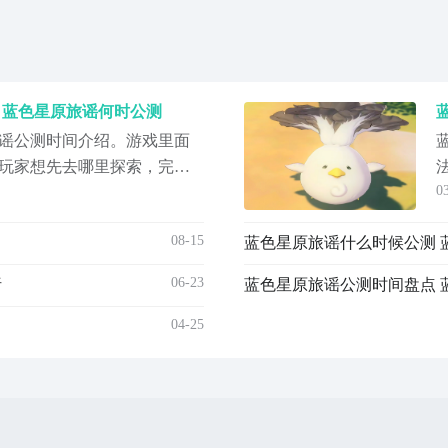
 蓝色星原旅谣何时公测
谣公测时间介绍。游戏里面
玩家想先去哪里探索，完全
0
，对于喜欢到处跑的人来
方面，职业类型比较丰富，
08-15
蓝色星原旅谣什么时候公测 
士类型，喜欢远程输出的，
角色的技能搭配，也有不少
06-23
析
蓝色星原旅谣公测时间盘点 
原
04-25