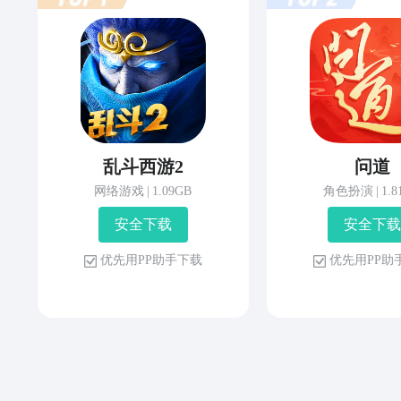
乱斗西游2
问道
网络游戏
|
1.09GB
角色扮演
|
1.
安 全 下 载
安 全 下 载
优 先 用 P P 助 手 下 载
优 先 用 P P 助