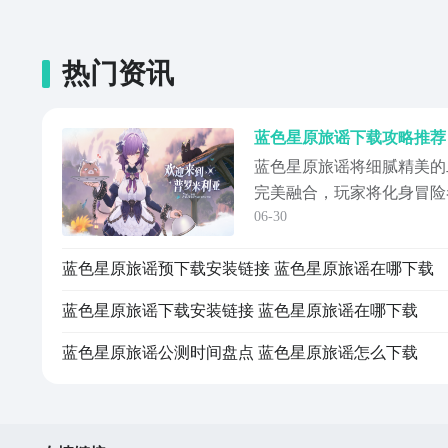
热门资讯
蓝色星原旅谣下载攻略推荐
蓝色星原旅谣将细腻精美的
完美融合，玩家将化身冒险
06-30
格的少女伙伴，卷入阵营纷
载教程是什么？以下就是详
蓝色星原旅谣预下载安装链接 蓝色星原旅谣在哪下载
去九游平台下载，是目前手
里巴巴灵犀互娱旗下的产品
蓝色星原旅谣下载安装链接 蓝色星原旅谣在哪下载
动的是，现仅...
蓝色星原旅谣公测时间盘点 蓝色星原旅谣怎么下载