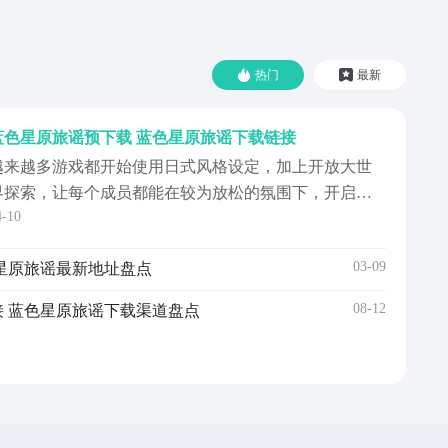
热门
最新
蓝色星原旅谣预下载 蓝色星原旅谣下载链接
越来越多游戏都开始使用日式风格设定，加上开放大世
界探索，让每个成员都能在较为放松的氛围下，开启独
4-10
特的二次元冒险，蓝色星原旅谣主打大世界宠物共斗设
定，蓝色星原旅谣预下载会在下面分享出来，所有喜欢
03-09
星原旅谣最新地址盘点
幻想大世界角色扮演的成员，都可以加入到游戏中，跟
随游戏里的各种宠物一起开启冒险挑战。《蓝色星原:旅
08-12
 蓝色星原旅谣下载渠道盘点
》最新预...