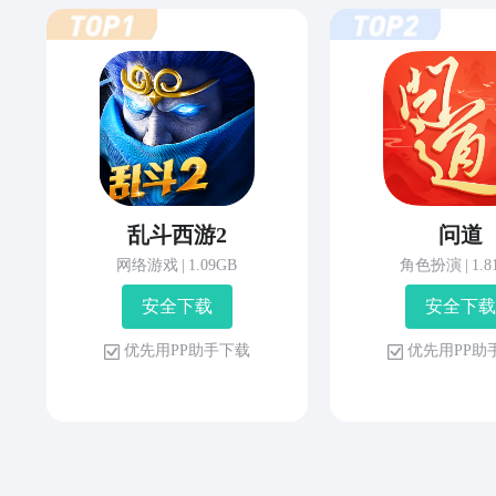
乱斗西游2
问道
网络游戏
|
1.09GB
角色扮演
|
1.
安 全 下 载
安 全 下 载
优 先 用 P P 助 手 下 载
优 先 用 P P 助