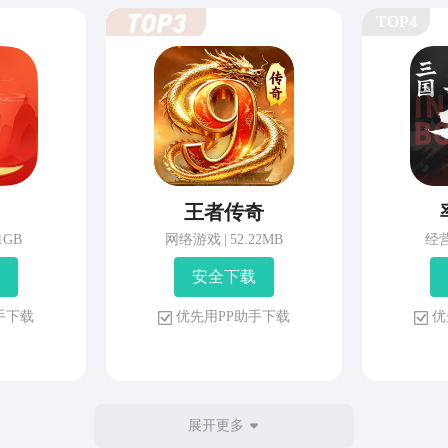
TOP4
王者传奇
81GB
网络游戏
|
52.22MB
经
安 全 下 载
 手 下 载
优 先 用 P P 助 手 下 载
优 
展开更多