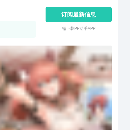
订阅最新信息
需 下 载 P P 助 手 A P P