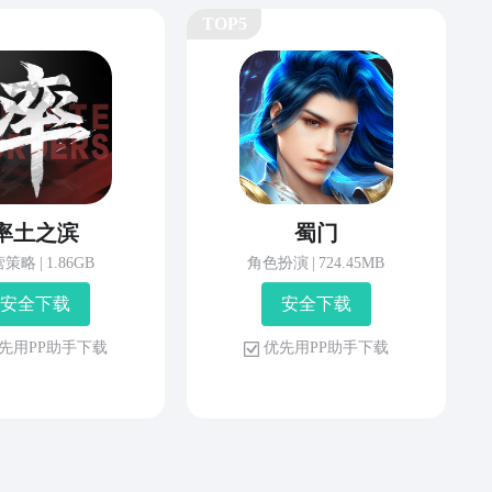
TOP5
率土之滨
蜀门
营策略
|
1.86GB
角色扮演
|
724.45MB
安 全 下 载
安 全 下 载
先 用 P P 助 手 下 载
优 先 用 P P 助 手 下 载