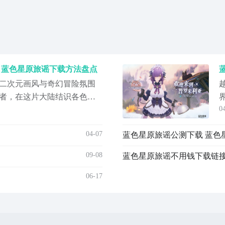
 蓝色星原旅谣下载方法盘点
二次元画风与奇幻冒险氛围
者，在这片大陆结识各色性
0
争，那么，蓝色星原旅谣下
细介绍，若想亲自体验那就
04-07
蓝色星原旅谣公测下载 蓝色
游福利最多的平台，作为阿
，大平台有保障，更令人心
09-08
蓝色星原旅谣不用钱下载链接
谣
06-17