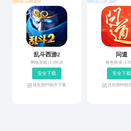
乱斗西游2
问道
网络游戏
|
1.09GB
角色扮演
|
1.
安 全 下 载
安 全 下 载
优 先 用 P P 助 手 下 载
优 先 用 P P 助