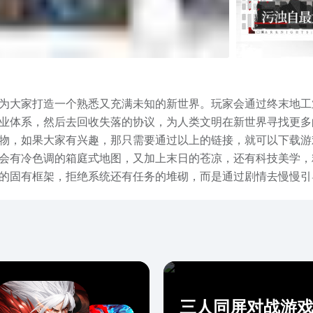
为大家打造一个熟悉又充满未知的新世界。玩家会通过终末地工
业体系，然后去回收失落的协议，为人类文明在新世界寻找更多
物，如果大家有兴趣，那只需要通过以上的链接，就可以下载游
会有冷色调的箱庭式地图，又加上末日的苍凉，还有科技美学，
的固有框架，拒绝系统还有任务的堆砌，而是通过剧情去慢慢引
趣。基地建设还有即时战略战斗，早就已经构成了核心的玩法循
通过科技树就能解锁更复杂的建造项目，电力分配以及物流链路
炸物，让玩家在探索的过程中会充满乐趣。每一次深入荒野，都
队计时机制，还有全队可以共享的技力池。需要通过特定的条件
三人同屏对战游