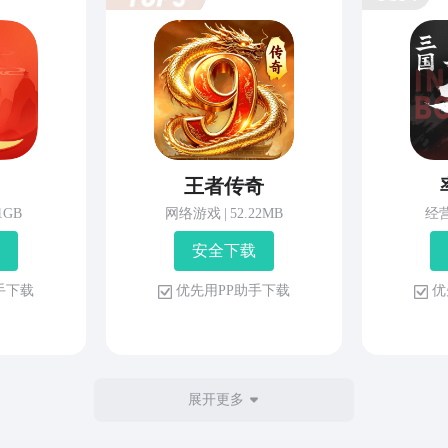
王者传奇
81GB
网络游戏
|
52.22MB
经
安 全 下 载
 手 下 载
优 先 用 P P 助 手 下 载
优 
展开更多