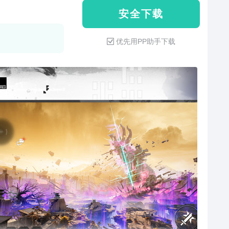
安 全 下 载
优先用PP助手下载