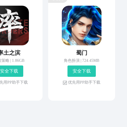
率土之滨
蜀门
营策略
|
1.86GB
角色扮演
|
724.45MB
安 全 下 载
安 全 下 载
先 用 P P 助 手 下 载
优 先 用 P P 助 手 下 载