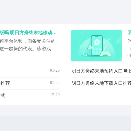
明日方舟终末地有游戏手机版吗 明日方舟终末地移动端下载入口及平台适配说明
跨平台体验，而备受关注的
这一趋势的代表。该游戏已
0
ndroid与iOS移动双端、
以及Windows PC平台，实现全场
P
01-26
荐
言，游戏安装包可通过九游
01-22
法推荐
明日方舟终末地下载入口推荐
12-29
方式