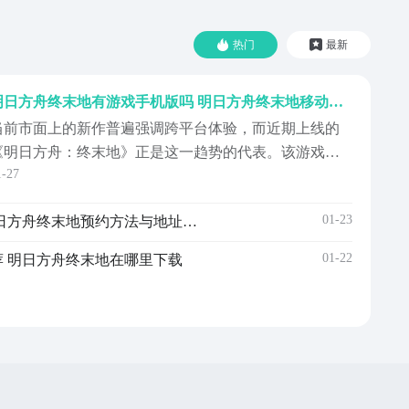
热门
最新
明日方舟终末地有游戏手机版吗 明日方舟终末地移动端下载入口及平台适配说明
当前市面上的新作普遍强调跨平台体验，而近期上线的
《明日方舟：终末地》正是这一趋势的代表。该游戏已
1-27
正式登陆多个主流平台，包括Android与iOS移动终端、
layStation 5主机平台，以及Windows PC平台，实现全生
01-23
明日方舟终末地预约入口 明日方舟终末地预约方法与地址汇总
态覆盖。对于移动端用户而言，安卓与iOS版本均已开放
下载，无需担心平台适
01-22
 明日方舟终末地在哪里下载