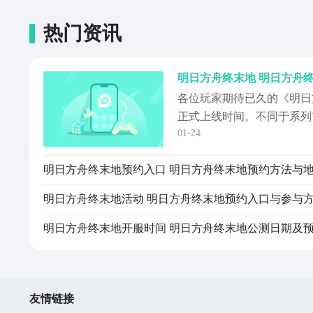
热门资讯
各位玩家期待已久的《明日
正式上线时间。不同于系列
01-24
品，将带领玩家登陆塔卫二
资源开发与策略战斗的全新
进入游戏、抢占先机，本文
相关平台信息。《明日方舟
明日方舟终末地活动 明日方舟终末地预约入口与参与
址：》》
友情链接