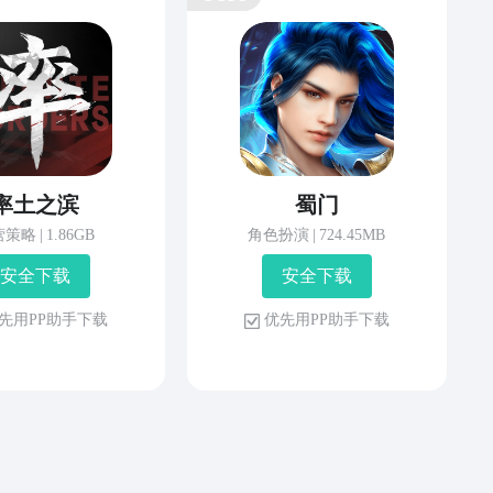
率土之滨
蜀门
营策略
|
1.86GB
角色扮演
|
724.45MB
安 全 下 载
安 全 下 载
先 用 P P 助 手 下 载
优 先 用 P P 助 手 下 载