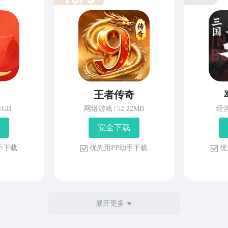
王者传奇
81GB
网络游戏
|
52.22MB
经
安 全 下 载
 手 下 载
优 先 用 P P 助 手 下 载
优 
展开更多