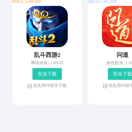
乱斗西游2
问道
网络游戏
|
1.09GB
角色扮演
|
1.
安 全 下 载
安 全 下 载
优 先 用 P P 助 手 下 载
优 先 用 P P 助