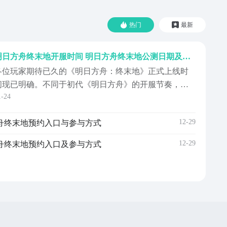
热门
最新
明日方舟终末地开服时间 明日方舟终末地公测日期及预约入口
各位玩家期待已久的《明日方舟：终末地》正式上线时
间现已明确。不同于初代《明日方舟》的开服节奏，本
1-24
次衍生作品将开启全新的星际建设篇章。为帮助大家第
一时间登陆塔卫二，我们整理了关键时间节点与核心玩
12-29
舟终末地预约入口与参与方式
法要点，助你从容备战。《明日方舟：终末地》将于
2026年1月22日11:00正式开启全平台公测，覆盖PC端、
12-29
舟终末地预约入口及参与方式