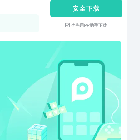
安 全 下 载
优先用PP助手下载