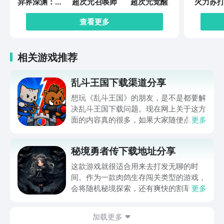
异界深渊：觉
超次元召唤师
超次元觉醒
火力苏打
醒
查看更多
相关游戏推荐
乱斗王国下载渠道分享
想玩《乱斗王国》的朋友，是不是都要解
决乱斗王国下载问题。现在网上关于这方
面的内容真的很多，如果大家随便点击陌
更多
生链接，就很容易遇到安装包信息不完整
的情况。想省去这些麻烦，直接通过九游
秘境勇者传下载地址分享
app进行下载会更加方便，九游是手游福
利最多的游戏平台，在这里不仅能够看到
这款游戏就很适合用来去打发无聊的时
游戏资源，还能及时查看后续的消息、活
间。作为一款肉鸽生存闯关类型的游戏，
动内容等相关信息。
会将随机秘境探索，还有爽快的割草闯关
更多
全部都放在一起。秘境勇者传下载地址是
在什么地方呢？玩家只需要通过以下的链
加载更多
接就可以下载。游戏的上手门槛还是比较