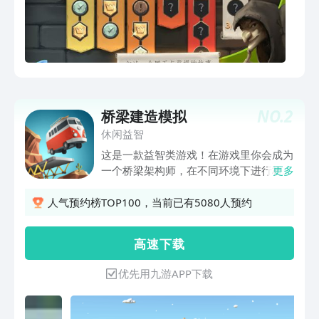
NO.
2
桥梁建造模拟
休闲益智
这是一款益智类游戏！在游戏里你会成为
一个桥梁架构师，在不同环境下进行桥梁
更多
架构，在这里你不仅要考虑桥的重心、架
构、材料等问题，你甚至还需要考虑预
人气预约榜TOP100，当前已有5080人预约
算！你造出的桥八成不会是什么正儿八经
的桥梁，他可能需要变道、弧度跳跃等奇
高 速 下 载
葩操作！真是拿生命当儿戏呀！也不晓得
试桥员死了几次！ 在游戏里你不考虑关
优先用九游APP下载
卡星级的话，甚至可以造出一次性桥，用
完就垮，话说这车子怎么这么结实啊随便
摔，这他喵的一点也不科学呀！