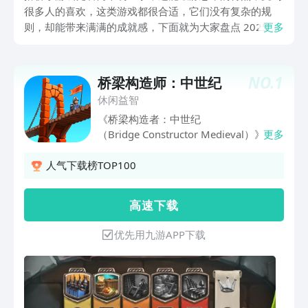
很多人的喜欢，这类游戏都很合适，它们没有复杂的规
则，却能带来满满的成就感，下面就为大家盘点 2025 年
更多
人气高的几款，看看哪款能戳中你。喜欢的小伙伴们也可
以随意下载体验。
NO.
1
桥梁构造师：中世纪
休闲益智
《桥梁构造者：中世纪
（Bridge Constructor Medieval）》是
更多
一款趣味物理益智游戏。进入中世纪的世
界，到骑士和城堡的时代。建造坚固的桥
人气下载榜TOP100
梁成为您城市的运输要道——或是建造在
敌人来犯时会坍塌的桥梁陷阱，将敌人送
高 速 下 载
入桥下的深渊。在全新的40个关卡之
下，即便您有加农炮亦不能保证全身而
优先用九游APP下载
退。用封闭式的桥梁和坚固的支柱来保护
您的步兵和马车。您总共可以使用五种材
料建造属于您的完美桥梁：木材，重型木
材，石头和绳索，以及新加入的桥梁顶
棚。