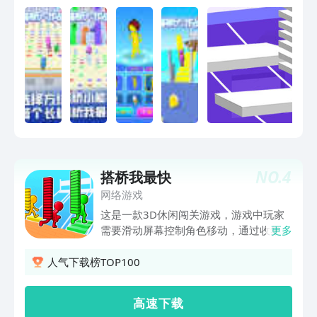
NO.
4
搭桥我最快
网络游戏
这是一款3D休闲闯关游戏，游戏中玩家
需要滑动屏幕控制角色移动，通过收集场
更多
景的砖块来为自己搭桥铺路，玩家和NPC
可以将已经铺好的桥重新覆盖。只有先来
人气下载榜TOP100
到终点才能取得比赛的胜利，玩家也可以
比赛胜利获取的金币购买各种装饰。该游
高 速 下 载
戏还有更多刺激的关卡供玩家挑战，让我