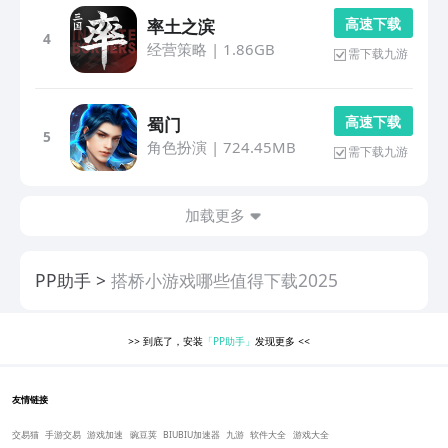
高 速 下 载
率土之滨
4
经营策略
|
1.86GB
需下载九游
高 速 下 载
蜀门
5
角色扮演
|
724.45MB
需下载九游
加载更多
PP助手
搭桥小游戏哪些值得下载2025
>>
到底了，安装
「PP助手」
发现更多
<<
友情链接
交易猫
手游交易
游戏加速
豌豆荚
BIUBIU加速器
九游
软件大全
游戏大全