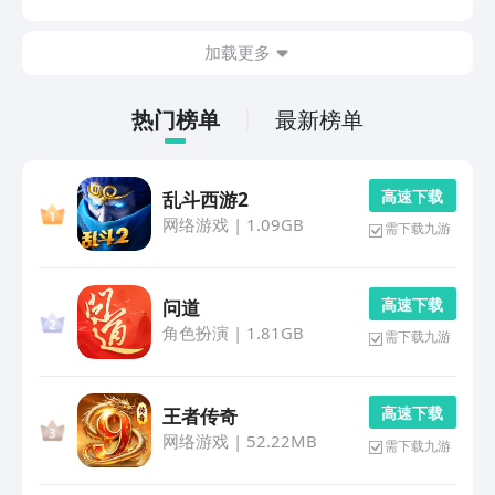
体。过程中还会用到很多小知识，接下来小编就为大家盘
点几款优质的游戏。1、《搭桥》进入游戏，玩家能当桥
加载更多
梁...
热门榜单
最新榜单
高 速 下 载
乱斗西游2
网络游戏
|
1.09GB
需下载九游
高 速 下 载
问道
角色扮演
|
1.81GB
需下载九游
高 速 下 载
王者传奇
网络游戏
|
52.22MB
需下载九游