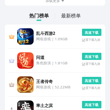
加载更多
热门榜单
最新榜单
高 速 下 载
乱斗西游2
网络游戏
|
1.09GB
需下载九游
高 速 下 载
问道
角色扮演
|
1.81GB
需下载九游
高 速 下 载
王者传奇
网络游戏
|
52.22MB
需下载九游
高 速 下 载
率土之滨
4