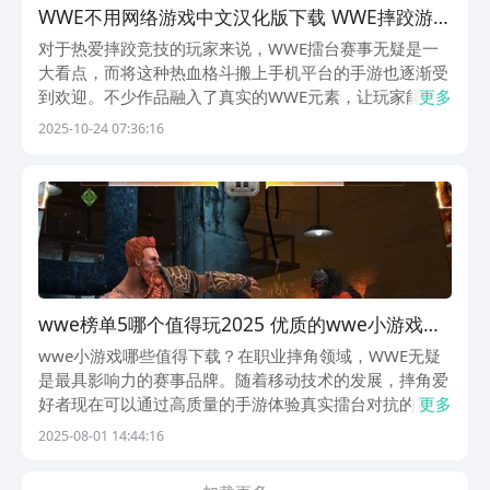
WWE不用网络游戏中文汉化版下载 WWE摔跤游戏
榜单2025
对于热爱摔跤竞技的玩家来说，WWE擂台赛事无疑是一
大看点，而将这种热血格斗搬上手机平台的手游也逐渐受
到欢迎。不少作品融入了真实的WWE元素，让玩家能够
更多
亲自操控角色参与激烈对战。本文将为大家推荐十款以
2025-10-24 07:36:16
WWE为主题的格斗类手游，其中包含单机与联机玩法，
满足不同玩家的需求，尤其适合喜欢硬核对抗与擂台操作
的
wwe榜单5哪个值得玩2025 优质的wwe小游戏
before_1
wwe小游戏哪些值得下载？在职业摔角领域，WWE无疑
是最具影响力的赛事品牌。随着移动技术的发展，摔角爱
好者现在可以通过高质量的手游体验真实擂台对抗的震撼
更多
感。从Body Slam到Suplex，每个动作都经过动作捕捉技
2025-08-01 14:44:16
术精准再现，让玩家沉浸式体验职业摔角的热血与激情。
1、《WWE Immortals》...