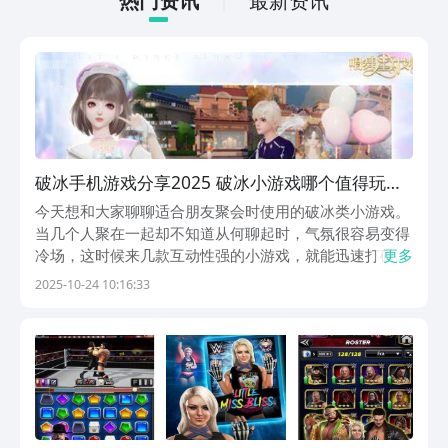
热门资讯
最新资讯
破冰手机游戏分享2025 破冰小游戏哪个值得玩
2025
今天想和大家聊聊适合朋友聚会时使用的破冰类小游戏。
当几个人聚在一起却不知道从何聊起时，气氛很容易变得
冷场，这时候来几款互动性强的小游戏，就能迅速打破僵
更多
局。这类游戏不仅能调动情绪，还能通过协作或对抗的方
2025-10-24 10:16:33
式拉近彼此距离，每款游戏都有其独特的玩法与亮点。
1、《唱舞星计划》这是一款融合音乐节奏与社交元素的
虚