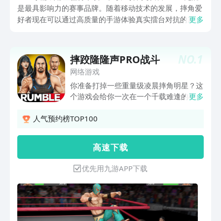
是最具影响力的赛事品牌。随着移动技术的发展，摔角爱
好者现在可以通过高质量的手游体验真实擂台对抗的震撼
更多
感。从Body Slam到Suplex，每个动作都经过动作捕捉技
术精准再现，让玩家沉浸式体验职业摔角的热血与激情。
NO.
1
摔跤隆隆声PRO战斗
网络游戏
你准备打掉一些重量级凌晨摔角明星？这
个游戏会给你一次在一个千载难逢的机会
更多
来抵挡强大的球员和打败他们，以示他们
谁是真正的专业。玩喜欢的明星，你是，
人气预约榜TOP100
赢得和解锁更多的水平。利用专业的跆拳
道运动对你的对手。不要给他们一个机会
高 速 下 载
来打你，打他们首先，很难淘汰赛。
敲“时间人仰马翻，并使用所有的人力，
优先用九游APP下载
让他们下来。它就像一个战斗的俱乐部，
这将有助于您练习摔跤手的技能。显示你
的对手，你的空手道踢腿和制定战略的对
决以及掌握武术的艺术，赢得。游戏提供
了1V1淘汰赛对决。英雄是谁打败了其他