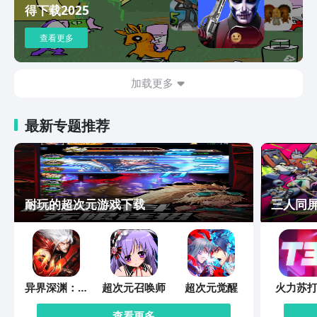
得下载2025
查看更多
加载更多
最新专题推荐
耐玩的超次元游戏下载
三人同
异界深渊：觉
超次元召唤师
超次元觉醒
火力苏打
醒
查看更多