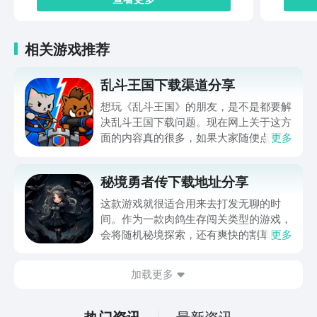
相关游戏推荐
乱斗王国下载渠道分享
想玩《乱斗王国》的朋友，是不是都要解
决乱斗王国下载问题。现在网上关于这方
面的内容真的很多，如果大家随便点击陌
更多
生链接，就很容易遇到安装包信息不完整
的情况。想省去这些麻烦，直接通过九游
秘境勇者传下载地址分享
app进行下载会更加方便，九游是手游福
利最多的游戏平台，在这里不仅能够看到
这款游戏就很适合用来去打发无聊的时
游戏资源，还能及时查看后续的消息、活
间。作为一款肉鸽生存闯关类型的游戏，
动内容等相关信息。
会将随机秘境探索，还有爽快的割草闯关
更多
全部都放在一起。秘境勇者传下载地址是
在什么地方呢？玩家只需要通过以下的链
加载更多
接就可以下载。游戏的上手门槛还是比较
低的，一只手就可以操控，很适合用来去
打发无聊的时间，可玩性真的比较高。