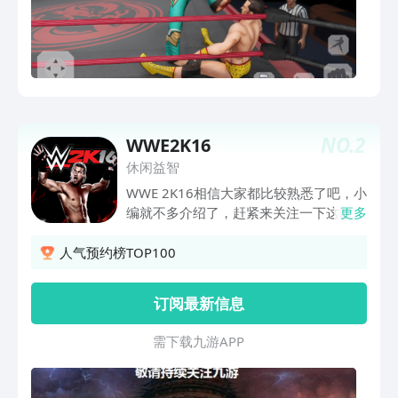
的第一人，所以搞自己在这个最终的冲突
斗争。这并不是像任何其他格斗游戏你都
玩过。游戏中可以使用多个战斗风格喜欢
泰拳，功夫，空手道，踢拳，拳，跆拳
道，组合摔跤打架，武术，以及更多播
放。隆隆自己的方式取得胜利。挑选你喜
欢的球员。通过使用硬币的对决战斗解锁
NO.
2
WWE2K16
新的球员。硬币可以通过收集每日奖励，
或通过完全敲你的对手打你的方式获得，
休闲益智
并赢得了摔跤比赛。通过选择播放器的选
WWE 2K16相信大家都比较熟悉了吧，小
择和设置的名称，个性化自己的摔跤1V1
编就不多介绍了，赶紧来关注一下这款让
更多
的战斗经验。接下来的水平可以通过赢取
人为之热血沸腾的游戏吧，听说施瓦辛格
电流环圆形解锁。不要错过这个极端动感
也在里面哟！
人气预约榜TOP100
十足的3D格斗游戏。被打败所有的敌人
摔跤明星。这可能是你的机会来证明给你
订阅最新信息
的朋友，你是强大的。邀请他们过来，比
较你的耐力淘汰赛整个敌对帮派正等着你
需 下 载 九 游 A P P
出现。不要给他们的胜利感到满意。引导
他们到他们的损失。杭紧，强留你的理
由。扑灭摔跤决斗像亲。这场比赛将帮助