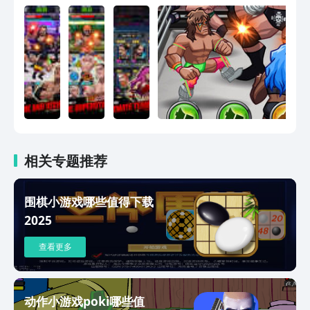
点击进行攻击，解锁新的进攻招式，升级
的环境- 激烈的转弯沿写实动作移动- 选
并增强你的力量解锁每个角色的特殊技能
项，让您的播放器的名称来定制摔跤场
——即使不在线的时候也在赚取——你的
的-Awesome投给一个真实的飞行体验
团队将会一直保持战斗状态，这样即使游
戏被关闭的时候也是在不停的收获。
相关专题推荐
围棋小游戏哪些值得下载
2025
查看更多
动作小游戏poki哪些值