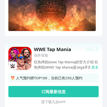
擦亮你的生锈战斗机移动。踹通过本场比
赛胜利开始新的一天。使用像泰拳，空手
道，功夫，拳击，和多种其他形式的你最
喜欢的战斗作风。使用所有的防御战略，
您嫌向下巨星喜欢与挑战您的朋友在游戏
中打败你分数。你有机会用更多的战斗传
说和巨星的对决你的团队或战斗的拳击冠
军战斗来获得实践经验。目标针对的是摔
角巨星称号奖，赢得硬币的形状最期待的
NO.
3
奖金奖励，在一个重量级的比赛互赢。打
WWE Tap Mania
开自己极端行动和危险的战斗世界。这个
动作冒险
3D格斗竞技游戏包括手擒拿技巧。真正
狂热摔跤(wwe Tap Mania)的官方介绍 狂
的摔跤从你手里把力量在你的手中，强度
热摔跤(WWE Tap Mania)是sega开发的一
更多
和摔跤手的原始的情感在触摸就可以。令
款格斗类游戏。 在新的快速狂热摔跤游
人惊叹的3D高清显卡，拥有直观的触摸
戏的比赛中释放你的终极团队吧！在狂热
人气预约榜TOP100，当前已有250人预约
控制和真棒游戏玩创造了新手和老手格斗
摔跤中行动从未停止过。成为摔跤界的明
迷相结合的独特的格斗体验。摔跤隆隆
星吧星和巨星和传奇人物一起战斗。收集
声：PRO格斗游戏特点：。现实的游戏以
订阅最新信息
超级明星卡，建立你的甲板，并成为摔跤
惊人的角度拍摄玩家-Choice从选择放弃
冠军~ 为了成为最棒的不停的战斗吧，建
个性化体验让人惊讶的高清图形，直观的
需 下 载 九 游 A P P
立自己的团队，掌管世界，本游戏易玩，
触摸控制-Awesome背景音乐和引人注目