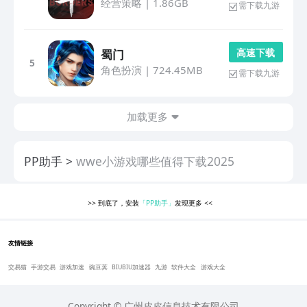
经营策略
|
1.86GB
需下载九游
高 速 下 载
蜀门
5
角色扮演
|
724.45MB
需下载九游
加载更多
PP助手
wwe小游戏哪些值得下载2025
>>
到底了，安装
「PP助手」
发现更多
<<
友情链接
交易猫
手游交易
游戏加速
豌豆荚
BIUBIU加速器
九游
软件大全
游戏大全
Copyright © 广州皮皮信息技术有限公司