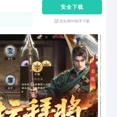
安 全 下 载
优先用PP助手下载