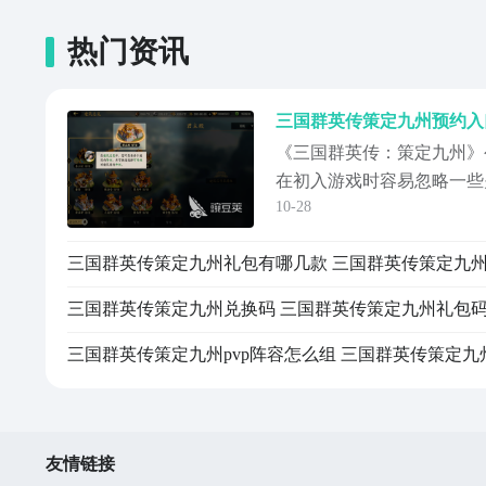
热门资讯
《三国群英传：策定九州》
在初入游戏时容易忽略一些
10-28
预约方式便成为不少玩家关
的设计理念，玩家无需投入
掌握正确的方法尤为关键。
要点展开说明，帮助新手玩
玩家还是希望
友情链接