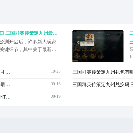
三国群英传策定九州预约入口 三国群英传策定九州最新预约方式
公测开启后，许多新人玩家
关键细节，其中关于最新的
1
注的焦点。得益于其轻量化
大量时间即可快速上手，但
10-25
三国群英传策定九州礼包有哪几款 三国群英传策定九州礼包码最新推荐
本文将围绕预约机制与首发
家少走弯路，无论你是零氪
09-16
三国群英传策定九州兑换码 三国群英传策定九州礼包码最新推荐
国
08-19
三国群英传策定九州pvp阵容怎么组 三国群英传策定九州T0阵容组建教程