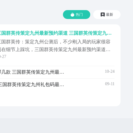
热门
最新
三国群英传策定九州最新预约渠道 三国群英传策定九州预约地址
三国群英传：策定九州公测后，不少刚入局的玩家很容
易在细节上踩坑，三国群英传策定九州最新预约渠道就
0-27
有很多玩家好奇，而且它的轻量化设计本来就不用费太
多时间，关键是找对方法，这篇攻略就从这些实际问题
10-24
三国群英传策定九州礼包有哪几款 三国群英传策定九州最新礼包码推荐
出发，先把预约和首发的关键信息讲明白，不管是零氪
新手还是想冲排名的玩家，都能找到能用的思路。《三
09-11
三国群英传策定九州兑换码 三国群英传策定九州礼包码最新推荐
群英传：策...