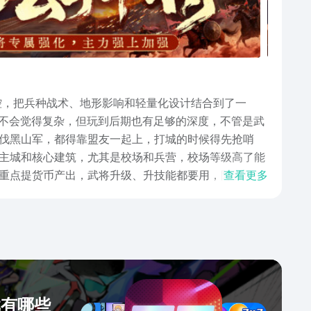
操控，把兵种战术、地形影响和轻量化设计结合到了一
手不会觉得复杂，但玩到后期也有足够的深度，不管是武
伐黑山军，都得靠盟友一起上，打城的时候得先抢哨
主城和核心建筑，尤其是校场和兵营，校场等级高了能
重点提货币产出，武将升级、升技能都要用，阵容搭配
查看更多
套组合不管是打资源地还是过主线都够用。武将主要靠
这三块都不能落，等级靠打资源地和扫荡提升，30级解
敌方输出，关羽叠易伤打伤害，稳定性特别好。玩三国
慢摸索就能找到适合自己的玩法，在九州里站稳脚跟。
戏有哪些