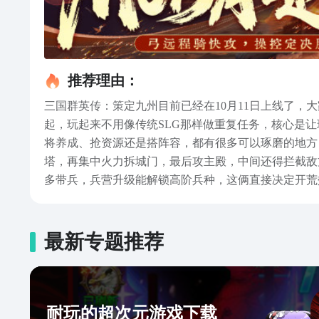
推荐理由：
三国群英传：策定九州目前已经在10月11日‌上线了
起，玩起来不用像传统SLG那样做重复任务，核心是
将养成、抢资源还是搭阵容，都有很多可以琢磨的地方
塔，再集中火力拆城门，最后攻主殿，中间还得拦截敌
多带兵，兵营升级能解锁高阶兵种，这俩直接决定开荒
可以先从平民易获取的组合入手，比如桃园三结义的刘
卡池获取，新手先抽新手池出率比较高，后期再根据阵
锁专武和额外装备槽是个重要的节点。不同玩法适合不
最新专题推荐
群英传：策定九州不用追求一步到位，跟着阶段节奏调
耐玩的超次元游戏下载