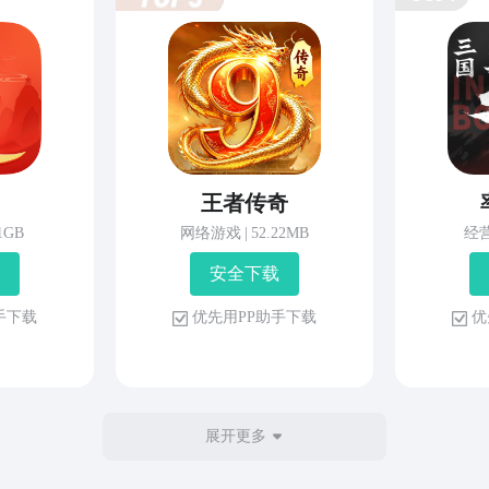
王者传奇
81GB
网络游戏
|
52.22MB
经
安 全 下 载
 手 下 载
优 先 用 P P 助 手 下 载
优 
展开更多