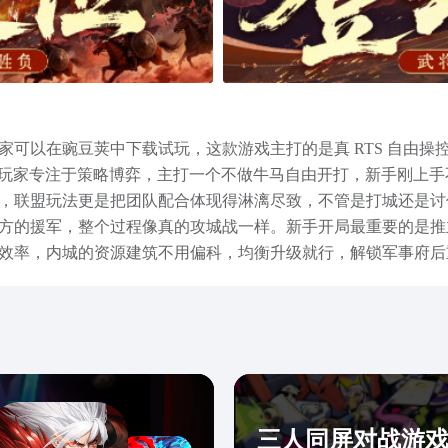
，大家可以在豌豆荚中下载试玩，这款游戏主打的是真 RTS 自由
让玩家专注于策略博弈，主打一个不做牛马自由开打，新手刚上
，联盟玩法更是把团队配合体现得淋漓尽致，不管是打城还是讨
方的援军，整个过程像真的攻城战一样。新手开局最重要的是推
效率，内城的资源建筑不用偏科，均衡升级就行，解锁军事府后
备、关羽、张飞，刘备奶量稳，张飞能控能扛，关羽输出高，这
容需求去定向池或者心愿池抽，养成的时候，等级、技能、装备
同的阵容，开荒期推荐桃园铁壁盾阵，刘备奶住全队，张飞控住
整策略就行，三国群英传策定九州最新预约渠道就介绍完了，慢
三人同屏对战游