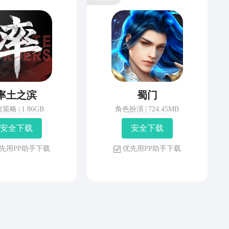
率土之滨
蜀门
营策略
|
1.86GB
角色扮演
|
724.45MB
安 全 下 载
安 全 下 载
先 用 P P 助 手 下 载
优 先 用 P P 助 手 下 载