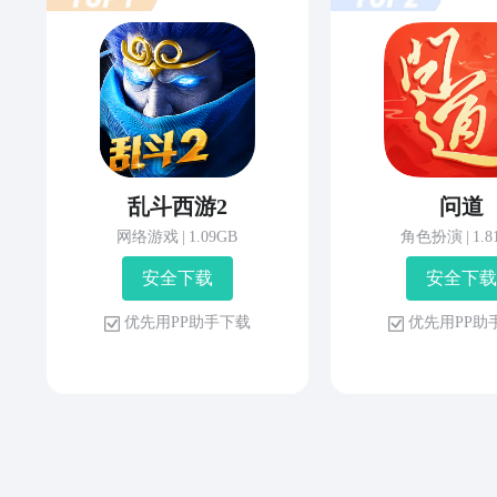
乱斗西游2
问道
网络游戏
|
1.09GB
角色扮演
|
1.
安 全 下 载
安 全 下 载
优 先 用 P P 助 手 下 载
优 先 用 P P 助