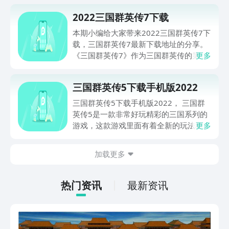
2022三国群英传7下载
本期小编给大家带来2022三国群英传7下
载，三国群英传7最新下载地址的分享。
《三国群英传7》作为三国群英传的第七
更多
部，离第一部发售已经过去了快7年，期
间诞生过了无数经典游戏，这款游戏的质
三国群英传5下载手机版2022
量相较之前又如何呢？跟随小编一起来看
看吧！
三国群英传5下载手机版2022， 三国群
英传5是一款非常好玩精彩的三国系列的
游戏，这款游戏里面有着全新的玩法和模
更多
式，就等着你来体验这其中的奥妙啦，而
且里面的游戏内容也是非常的丰富，快来
加载更多
这里招募很多很多的武将去进行战斗吧，
每个武将的实力都是特别的厉害哦，随时
随地都可以去玩，还在等什么，喜欢的话
热门资讯
最新资讯
就赶紧来九游预约下载试试吧！