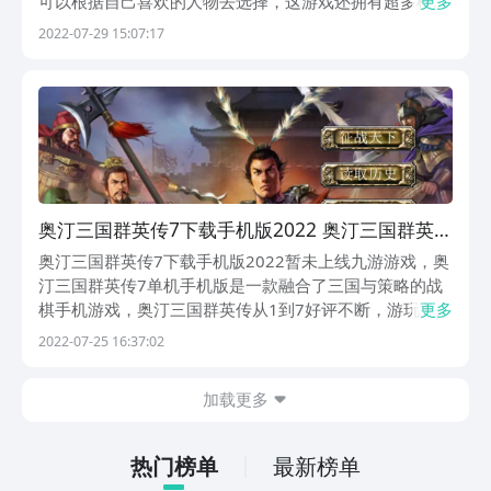
可以根据自己喜欢的人物去选择，这游戏还拥有超多模
更多
式，超多历史场景，那么下载游戏的地址在哪里呢？跟着
2022-07-29 15:07:17
小编的脚步一起来看看吧。
奥汀三国群英传7下载手机版2022 奥汀三国群英传
7下载方法
奥汀三国群英传7下载手机版2022暂未上线九游游戏，奥
汀三国群英传7单机手机版是一款融合了三国与策略的战
棋手机游戏，奥汀三国群英传从1到7好评不断，游玩并且
更多
通关的玩家纷纷期待下一部奥汀三国群英传的制作，作为
2022-07-25 16:37:02
当下极端火爆的三国游戏，小编都被吸引了。不仅能玩游
戏，还能让自己参与三国世界里，和小编一起了解了解
加载更多
吧。
热门榜单
最新榜单