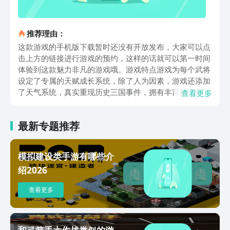
推荐理由：
这款游戏的手机版下载暂时还没有开放发布，大家可以点
击上方的链接进行游戏的预约，这样的话就可以第一时间
体验到这款魅力非凡的游戏哦。游戏特点游戏为每个武将
设定了专属的天赋成长系统，除了人为因素，游戏还添加
了天气系统，真实重现历史三国事件，拥有丰富的三国武
查看更多
将供你选择，根据武将之间的关系设计了武将缘分系统，
选择你的武将，攻城略地，统一华夏吧！游戏玩法游戏开
最新专题推荐
始玩家可以从三国时代的三位君主曹操、刘备、孙权选择
一位扮演，或是自立新君主，权衡文官和武官的重要性，
在发展军队的同时保证国家内政的安定，通过升级技能提
模拟建设类手游有哪些介
高所拥有武将的能力，努力发展军队。游戏评价总而言
绍2026
之，三国群英传2是一款拥有高自由度，制作优良的策略
游戏，如果你也向往三国那一段历史，想体验一把领兵打
查看更多
仗，攻城略地的快感，三国群英传2一定是你的不二之
选。以上就是2022三国群英传3下载手机版的全部内容
了，希望这篇三国群英传3下载教程可以帮助到大家。
和弓箭手大作战类似的游