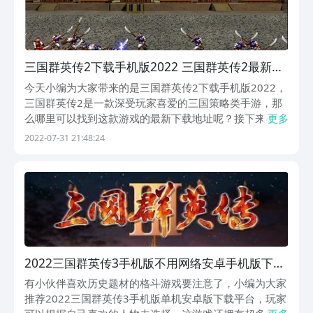
三国群英传2下载手机版2022 三国群英传2最新下
载安装链接
今天小编为大家带来的是三国群英传2下载手机版2022，
三国群英传2是一款深受玩家喜爱的三国策略类手游，那
么哪里可以找到这款游戏的最新下载地址呢？接下来小编
更多
就来为大家详细介绍这款游戏，感兴趣的话就一起来看看
2022-07-31 21:48:24
吧！
2022三国群英传3手机版不用网络安卓手机版下载
三国群英传3手机版单机安卓版下载分享
有小伙伴喜欢历史题材的格斗游戏要注意了，小编为大家
推荐2022三国群英传3手机版单机安卓版下载平台，玩家