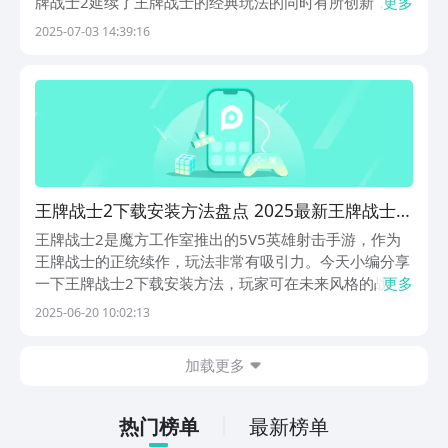
牌战士2延续了王牌战士的经典玩法的同时有所创新，所
更多
以引起了很多玩家的关注。那么，王牌战士2下载安装入
2025-07-03 14:39:16
口在哪？本期的攻略小编就带大家来看看要怎么下载王牌
战士2吧！【王牌战士2】最新版预约/下载地址》》...
王牌战士2下载安装方法盘点 2025最新王牌战士2
下载链接推荐
王牌战士2是魔方工作室推出的5V5英雄射击手游，作为
王牌战士的正统续作，玩法非常有吸引力。今天小编分享
一下王牌战士2下载安装方法，玩家可在未来风格的战场
更多
上选择不同角色，参与快节奏团队对抗。游戏主打爆破模
2025-06-20 10:02:13
式，融合技能搭配与战术射击，辅以漫画美学画风，兼顾
竞技性与视觉表现。《王牌战士2》最新下载地址》》...
加载更多
热门榜单
最新榜单