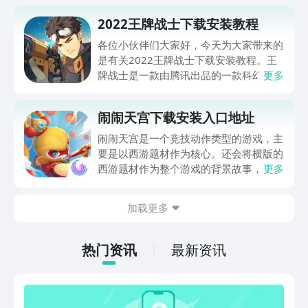
2022王牌战士下载安装教程
各位小伙伴们大家好，今天为大家带来的
是有关2022王牌战士下载安装教程。王
牌战士是一款由腾讯出品的一款科幻射击
更多
类游戏，游戏以卡通风格的整体画面，炫
酷热血的战斗场面，非常完美的制作出来
闹闹天宫下载安装入口地址
的动作和技能，游戏的内容模式也非常丰
富。感兴趣的玩家们千万不要错过！
闹闹天宫是一个竞技动作类型的游戏，主
要是以西游题材作为核心。还会将横版的
西游题材作为整个游戏的背景故事，进入
更多
到游戏之后，就可以和敌人一起去展开斗
争。闹闹天宫下载安装入口是不少玩家都
加载更多
关注的，只要点击以下的链接就可以进入
到其中，喜欢的话就赶紧来下载吧。
热门资讯
最新资讯