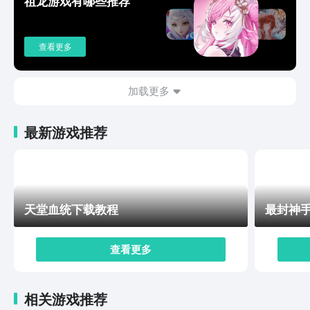
祖龙游戏有哪些推荐
力更大的武器。除了连胜外，连败过程中同样会给玩家一
定的点数，以激励玩家打破连败。以上就是“王牌战士2下
载安装”的全部内容了。不得不说，王牌战士2还是有很多
查看更多
创新的点的，但是其上线时间暂未公布，大家可以去九游
app的游戏专区里了解第一手的资讯。
加载更多
最新游戏推荐
天堂血统下载教程
最封神
查看更多
相关游戏推荐