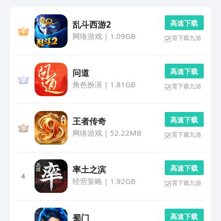
高 速 下 载
乱斗西游2
网络游戏
|
1.09GB
需下载九游
高 速 下 载
问道
角色扮演
|
1.81GB
需下载九游
高 速 下 载
王者传奇
网络游戏
|
52.22MB
需下载九游
高 速 下 载
率土之滨
4
经营策略
|
1.92GB
需下载九游
高 速 下 载
蜀门