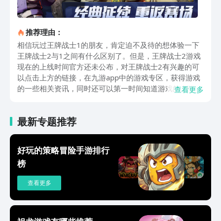
推荐理由：
相信玩过王牌战士1的朋友，肯定迫不及待的想体验一下
王牌战士2与1之间有什么区别了。但是，王牌战士2游戏
现在的上线时间官方还未公布，对王牌战士2有兴趣的可
以点击上方的链接，在九游app中的游戏专区，获得游戏
的一些相关资讯，同时还可以第一时间知道游戏的上线时
查看更多
间。王牌战士2延续了5v5的机制，玩家们可以自行组
队，亦可以通过系统的分配组成一个小队来征战。游戏中
最新专题推荐
两个队伍将各自分配为进攻阵营以及防守阵营，进攻阵营
需要携带特定的爆破装置，去到游戏地图中的A或B点进
行安装，安装完成后防止道具被敌方阵营拆除，直到装置
好玩的策略冒险手游排行
爆炸即可获胜。而防守方顾名思义就是需要去限制进攻方
榜
的安装，将进攻方敌人全部击败，或将装置拆除即可。讲
完了游戏的玩法，我们再来看看游戏的一些内容。王牌战
查看更多
士2的武器并不是玩家进入游戏前便携带的，而是采用了
另一个模式，玩家进入游戏会获得一定的点数，而这些点
数便是玩家购买武器的货币。玩家需要通过不停的击败对
手或者赢得小局的胜利来获得点数，才可以不断的更换火