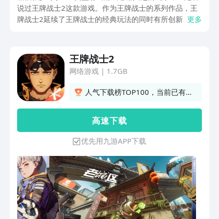
说过王牌战士2这款游戏。作为王牌战士的系列作品，王
牌战士2延续了王牌战士的经典玩法的同时有所创新，所
更多
以引起了很多玩家的关注。那么，王牌战士2下载安装入
口在哪？本期的攻略小编就带大家来看看要怎么下载王牌
战士2吧！
王牌战士2
网络游戏
|
1.7GB
人气下载榜TOP100，当前已有
941人订阅
高 速 下 载
优先用九游APP下载