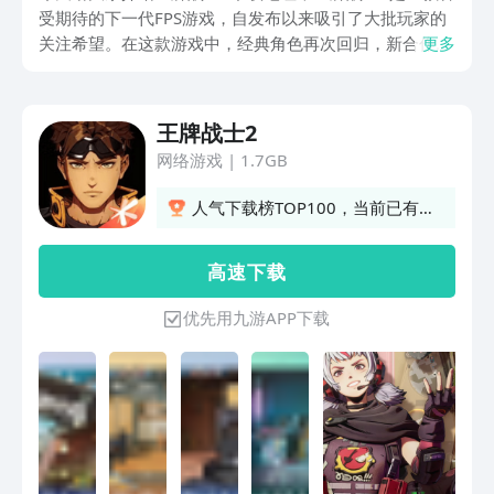
受期待的下一代FPS游戏，自发布以来吸引了大批玩家的
关注希望。在这款游戏中，经典角色再次回归，新合作方
更多
也纷纷加入。不论是游戏页面或是场景建模，都能达到顶
尖水准，让玩家在游戏环节中享有极致的视觉体验。
王牌战士2
网络游戏
|
1.7GB
人气下载榜TOP100，当前已有
941人订阅
高 速 下 载
优先用九游APP下载