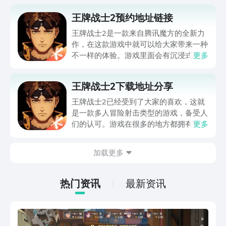
王牌战士2预约地址链接
王牌战士2是一款来自腾讯魔方的全新力
作，在这款游戏中就可以给大家带来一种
不一样的体验。游戏里面会有沉浸式的视
更多
觉角度，还有精美的游戏画面，难怪大家
都在关注王牌战士2预约地址。要想在这
王牌战士2下载地址分享
款游戏中有更好的体验，可以点击以下的
链接。
王牌战士2已经受到了大家的喜欢，这就
是一款多人冒险射击类型的游戏，备受人
们的认可。游戏在很多的地方都拥有较高
更多
的知名度，也有一些人会关注王牌战士2
下载地址到底是什么呢？大家可以来看一
加载更多
下接下来的介绍。这款游戏真的非常的精
彩，会有震撼的射击音乐效果、精美的游
戏画面，相信人们都会觉得比较喜欢。
热门资讯
最新资讯