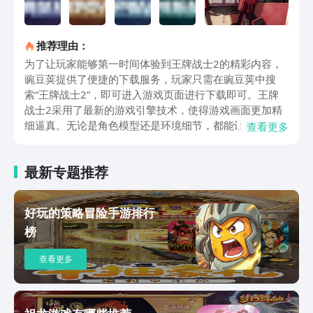
推荐理由：
为了让玩家能够第一时间体验到王牌战士2的精彩内容，
豌豆荚提供了便捷的下载服务，玩家只需在豌豆荚中搜
索“王牌战士2”，即可进入游戏页面进行下载即可。王牌
战士2采用了最新的游戏引擎技术，使得游戏画面更加精
细逼真。无论是角色模型还是环境细节，都能让玩家仿佛
查看更多
置身于真实的战场中。每一个角色的表情和动作都被细致
入微地呈现出来，战斗场景中的光影效果和爆炸特效也更
最新专题推荐
加震撼，给玩家带来身临其境的感受。在《王牌战士2》
中，经典角色悉数回归，引入了许多新角色，这个新角色
不但有独特的造型设计，并且有独特的技能。游戏对所有
好玩的策略冒险手游排行
角色的技能展开了新的优化和提高，促进每个角色在战斗
榜
中发挥更大的作用。这些能力不仅提高了角色的战斗力，
也可以在玩家枪击时提供辅助性帮助，使战斗更具战略。
查看更多
王牌战士2包括了很多特色鲜明的游戏地图，每张地图都
有独特的地形和布局，给玩家增添了不同的战斗体验。不
论是城市街道、废弃工厂或是荒野丛林，每张地图都经过
精心设计，玩家都要运用地貌优点，制订适度的战略来获