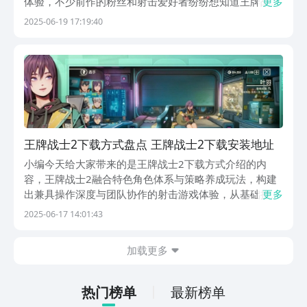
体验，不少前作的粉丝和射击爱好者纷纷想知道王牌战士
更多
2下载地址，那么话不多说，下面就来分享一下下载的渠
2025-06-19 17:19:40
道，帮助大家进入其中，展开紧张刺激的射击对局。【王
牌战士2】最新版预约/下载》》》》》#王牌战士2#...
王牌战士2下载方式盘点 王牌战士2下载安装地址
小编今天给大家带来的是王牌战士2下载方式介绍的内
容，王牌战士2融合特色角色体系与策略养成玩法，构建
出兼具操作深度与团队协作的射击游戏体验，从基础操作
更多
的熟练运用到高阶战术的灵活执行，从单人技巧的打磨到
2025-06-17 14:01:43
团队配合的默契养成，王牌战士2通过多层次的玩法设
计，持续为玩家带来充满挑战的竞技体验，接下来跟小编
加载更多
一起...
热门榜单
最新榜单