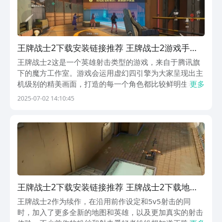
王牌战士2下载安装链接推荐 王牌战士2游戏手机
版版在哪下载
王牌战士2这是一个英雄射击类型的游戏，来自于腾讯旗
下的魔方工作室。游戏会运用虚幻四引擎为大家呈现出主
机级别的精美画面，打造的每一个角色都比较鲜明生动。
更多
王牌战士2下载地址到底是什么？这就是今天所为大家介
2025-07-02 14:10:45
绍的内容，玩家可以跟着一起来了解一下。《王牌战士
2》最新下载预约地址》》》》》#王牌战士
2#《《《《...
王牌战士2下载安装链接推荐 王牌战士2下载地址
指引
王牌战士2作为续作，在沿用前作设定和5v5射击的同
时，加入了更多全新的地图和英雄，以及更加真实的射击