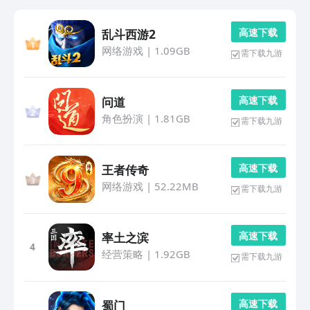
高 速 下 载
乱斗西游2
网络游戏
|
1.09GB
需下载九游
高 速 下 载
问道
角色扮演
|
1.81GB
需下载九游
高 速 下 载
王者传奇
网络游戏
|
52.22MB
需下载九游
高 速 下 载
率土之滨
4
经营策略
|
1.92GB
需下载九游
高 速 下 载
蜀门