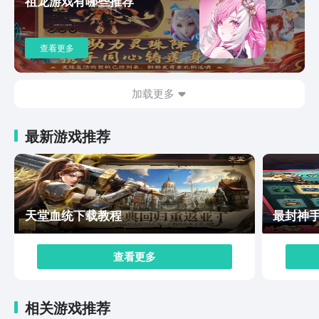
祖龙游戏有哪些推荐
胜。游戏增强了多种不同的游戏方式，玩家可根据实际情
况挑选参加，不论是团队作战、占有方式或是冒险模式，
每种方法都充满考验和快乐。团结协作在游戏中非常重
查看更多
要，玩家务必与队友协作，配合任务，赢得比赛。以上就
是对王牌战士2下载地址介绍，希望大家能以适当的形式
体会到这款精彩的枪击游戏带来的乐趣，新手和老玩家都
加载更多
能在《王牌战士2》中找到自己的作战激情，享有这场视
觉和操作的多重盛典。
最新游戏推荐
天堂血统下载教程
最封神
查看更多
相关游戏推荐