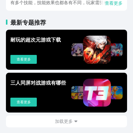
有多个技能，技能效果也都各有不同，玩家需要根据战斗
查看更多
形势，合理搭配和释放技能，在应对一群小怪时，先释放
范围伤害技能快速清理小怪，再集中火力攻击精英怪。玩
最新专题推荐
家可以通过完成任务、战斗升级等方式提升角色的各项属
性，不同属性对角色战斗能力影响显著，生命值决定角色
生存能力，内力值影响技能释放次数和威力，攻击力直接
耐玩的超次元游戏下载
决定输出伤害，防御力则能减少敌人攻击造成的伤害，玩
家也需要根据自身职业和战斗需求，有针对性地提升属
性。游戏中有大量武功秘籍可供玩家学习，分为普通、稀
查看更多
有、史诗、传说等多个品质，每种武功秘籍都有独特技能
和修炼效果，玩家可通过探索地图、挑战副本等方式获取
各种秘籍，学习武功秘籍后，玩家可通过消耗资源进行修
炼，提升武功等级的方式增强技能效果，同时玩家还能够
三人同屏对战游戏有哪些
根据自身战斗风格和需求，搭配不同武功秘籍，形成独特
战斗套路。百战奇兵下载方式推荐的内容就介绍完了，通
过上述内容对游戏玩法特色与技巧的详尽介绍，相信玩家
查看更多
对游戏有了全面且深入的认知，从战斗中的策略运用、兵
种搭配，到角色养成的属性提升、技能升级，每一个环节
都蕴含着无限可能与挑战。
加载更多