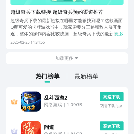
超级奇兵下载链接 超级奇兵预约渠道推荐
超级奇兵下载的最新链接在哪里才能够找到呢？这款画面
Q萌可爱的卡牌游戏当中，玩家需要分三路和敌人展开角
逐，整体的操作内容比较烧脑，超级奇兵下载的最新渠道
更多
本次小编就专门给大家盘点出来啦，希望这次内容可以帮
2025-02-25 14:34:55
助到诸位哦。《超级奇兵》最新下载预约地址》》》》》
#超级奇兵#《《《《《《超级奇兵》当前的公测时间并...
加载更多
热门榜单
最新榜单
高 速 下 载
乱斗西游2
网络游戏
|
1.09GB
需下载九游
高 速 下 载
问道
角色扮演
|
1.81GB