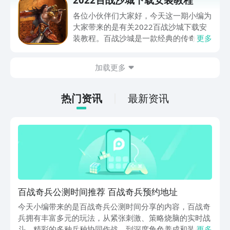
么呢？下面小编就会为大家来详细介绍一
下这款游戏的内容玩法以及下载方式，各
各位小伙伴们大家好，今天这一期小编为
位玩家也可以一起来看一看。
大家带来的是有关2022百战沙城下载安
装教程。百战沙城是一款经典的传奇类手
更多
游、超级热血玩法、画面风格变得更加精
致细腻、沙城万家欢聚一堂、火爆大战一
加载更多
触即发、百人团大战等您来加盟，与兄弟
们一起征战皇城，为您带来全新刺激体
验、精彩纷呈的战斗模式…非常丰富的游
热门资讯
最新资讯
戏内容，不断加入新玩法，确保让您玩得
开心、畅快！
百战奇兵公测时间推荐 百战奇兵预约地址
今天小编带来的是百战奇兵公测时间分享的内容，百战奇
兵拥有丰富多元的玩法，从紧张刺激、策略烧脑的实时战
斗，精彩的多种兵种协同作战，到深度角色养成和装备打
更多