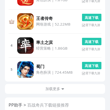
需下载九游
高 速 下 载
王者传奇
网络游戏
|
52.22MB
需下载九游
高 速 下 载
率土之滨
4
经营策略
|
1.86GB
需下载九游
高 速 下 载
蜀门
5
角色扮演
|
724.45MB
需下载九游
加载更多
PP助手
百战奇兵下载链接推荐