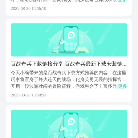
造都充满了个性化十足的玩法，接下来小编就和大家一起
2025-03-20 14:06:10
深入探索游戏的特色玩法与实用技巧。《百战奇兵》最新
预约下载地址》》》》》#百战奇兵#《《《《《百战奇...
百战奇兵下载链接分享 百战奇兵最新下载安装链
接在哪里
今天小编带来的是百战奇兵下载方式推荐的内容，在这里
玩家将置身于烽火连天的战场，化身英勇无畏的指挥官，
开启一段波澜壮阔的冒险征程，游戏融合了丰富多元的战
更多
斗模式，从紧张刺激的实时对战，到策略烧脑的阵地攻
2025-03-20 13:58:53
防，玩家可以沉浸式的领略跌宕起伏的游戏故事，接下来
就跟小编一起深入探索游戏吧。《百战奇兵》最新预约下
载...