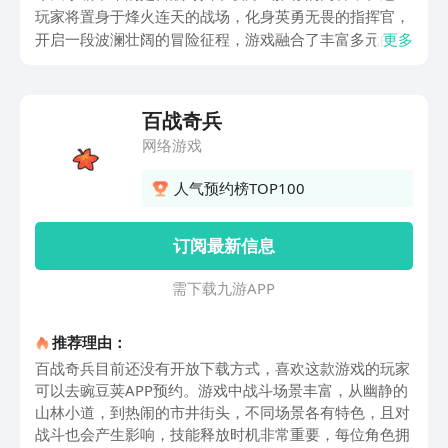
玩家将置身于烽火连天的战场，化身英勇无畏的指挥官，
开启一段波澜壮阔的冒险征程，游戏融合了丰富多元的战
更多
斗模式，从紧张刺激的实时对战，到策略烧脑的阵地攻
防，玩家可以沉浸式的领略跌宕起伏的游戏故事，接下来
就跟小编一起深入探索游戏吧。
百战奇兵
网络游戏
人气预约榜TOP100
订阅最新信息
需 下 载 九 游 A P P
推荐理由：
百战奇兵目前还没有开放下载方式，喜欢这款游戏的玩家
可以去豌豆荚APP预约。游戏中战斗场景丰富，从幽静的
山林小道，到热闹的市井街头，不同场景各有特色，且对
战斗也会产生影响，技能释放时机非常重要，每位角色拥