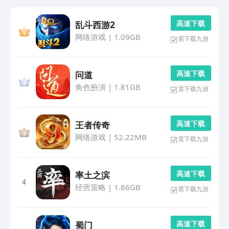
高 速 下 载
乱斗西游2
网络游戏
|
1.09GB
需下载九游
高 速 下 载
问道
角色扮演
|
1.81GB
需下载九游
高 速 下 载
王者传奇
网络游戏
|
52.22MB
需下载九游
高 速 下 载
率土之滨
4
经营策略
|
1.86GB
需下载九游
高 速 下 载
蜀门