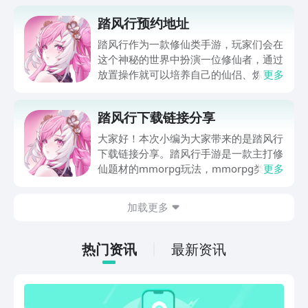
踏风行预约地址
踏风行作为一款修仙类手游，玩家们会在
这个神秘的世界中扮演一位修仙者，通过
放置操作就可以培养自己的仙侣、炼制出
更多
各种灵丹妙药，很多玩家想要踏风行预约
地址，以此来开启一段华丽的修仙之旅，
踏风行下载链接分享
为了帮助大家下面就分享一下预约链接，
有需要的小伙伴可以点击下方链接到九游
大家好！本次小编为大家带来的是踏风行
专区中预约，只要预约成功不仅会提醒大
下载链接分享。踏风行手游是一款主打修
家游戏上线，还有机会收到预约奖励。
仙题材的mmorpg玩法，mmorpg类型
更多
就是大型多人在线角色扮演游戏。游戏区
别于传统的rpg，在玩法中加入了放置挂
加载更多
机游玩元素，玩家离开游戏后，主机游戏
中的世界继续存在，并且不断演进。让玩
家的修仙之旅更加注重在游戏体验。现游
热门资讯
最新资讯
戏已拿到版号，可以开始预约了。不久之
后游戏就会上线啦！可以先了解一下游戏
的具体玩法，方便后续快速上手玩耍游戏
~