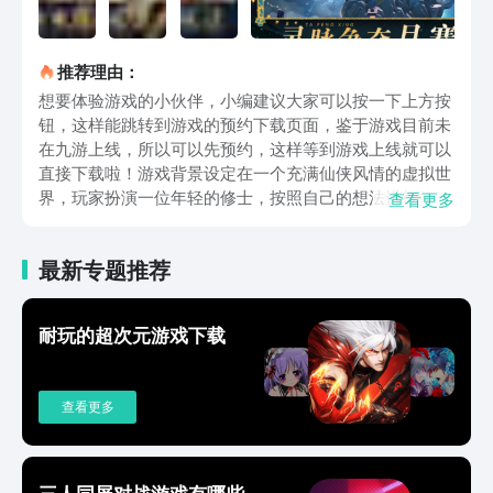
推荐理由：
想要体验游戏的小伙伴，小编建议大家可以按一下上方按
钮，这样能跳转到游戏的预约下载页面，鉴于游戏目前未
在九游上线，所以可以先预约，这样等到游戏上线就可以
直接下载啦！游戏背景设定在一个充满仙侠风情的虚拟世
界，玩家扮演一位年轻的修士，按照自己的想法进行修
查看更多
炼，从而得到成仙。在玩法上，游戏融合了多种创新元
素。首先，它采用了放置挂机的模式，玩家可以在离线状
最新专题推荐
态下自动积累修为，轻松提升实力。其次，游戏中设有丰
富的修炼系统，玩家通过感悟天道法则、完成任务和挑战
副本等方式获取修为，逐步突破境界。此外，还有独特的
耐玩的超次元游戏下载
云游玩法，有点像是那种爬塔挑战，玩家逐层通关，既能
欣赏沿途美景，又能收获丰厚奖励。在战斗方面，各位友
友可自由搭配神通和器灵，形成多样化的战斗流派，例
查看更多
如：暴击流、苟圣流等。同时，本游戏还提供了PVP竞技
场、界域争霸等多种对战模式，使得各位玩家能够在与其
他修士的切磋中不断提升自己的战斗技巧。值得一提的
是，玩家既可以在游戏里独自修炼，也能叫上好友共同修
三人同屏对战游戏有哪些