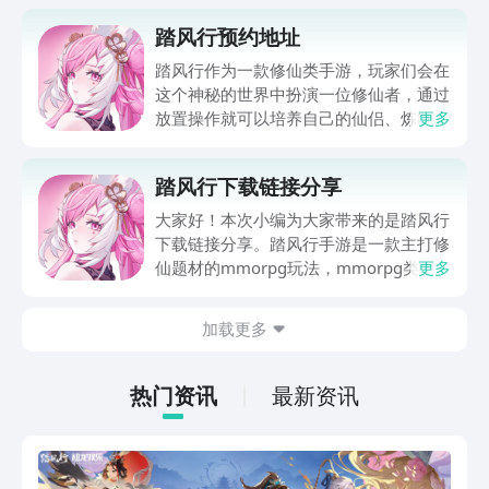
踏风行预约地址
踏风行作为一款修仙类手游，玩家们会在
这个神秘的世界中扮演一位修仙者，通过
放置操作就可以培养自己的仙侣、炼制出
更多
各种灵丹妙药，很多玩家想要踏风行预约
地址，以此来开启一段华丽的修仙之旅，
踏风行下载链接分享
为了帮助大家下面就分享一下预约链接，
有需要的小伙伴可以点击下方链接到九游
大家好！本次小编为大家带来的是踏风行
专区中预约，只要预约成功不仅会提醒大
下载链接分享。踏风行手游是一款主打修
家游戏上线，还有机会收到预约奖励。
仙题材的mmorpg玩法，mmorpg类型
更多
就是大型多人在线角色扮演游戏。游戏区
别于传统的rpg，在玩法中加入了放置挂
加载更多
机游玩元素，玩家离开游戏后，主机游戏
中的世界继续存在，并且不断演进。让玩
家的修仙之旅更加注重在游戏体验。现游
热门资讯
最新资讯
戏已拿到版号，可以开始预约了。不久之
后游戏就会上线啦！可以先了解一下游戏
的具体玩法，方便后续快速上手玩耍游戏
~