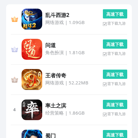
高 速 下 载
乱斗西游2
网络游戏
|
1.09GB
需下载九游
高 速 下 载
问道
角色扮演
|
1.81GB
需下载九游
高 速 下 载
王者传奇
网络游戏
|
52.22MB
需下载九游
高 速 下 载
率土之滨
4
经营策略
|
1.86GB
需下载九游
高 速 下 载
蜀门