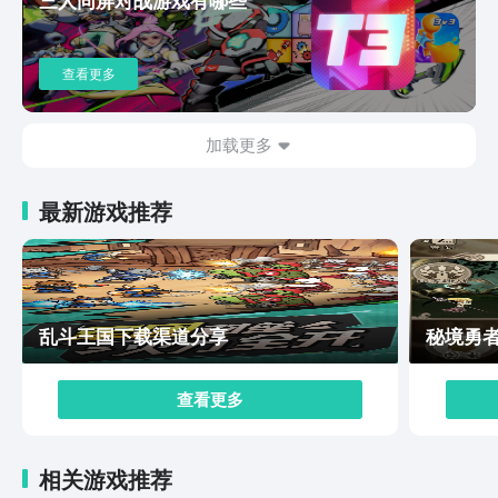
性。这些社交互动玩法不仅丰富了游戏体验，也使得玩家
在修仙的道路上不再孤单。最后，游戏的自由度很高，一
方面，玩家可以四处云游寻求机缘，经常会遇到各种神秘
查看更多
的秘境。另一方面，游戏中存在数十种不同风格的器灵，
它们有自己的思想和情感，能在斗法中帮助玩家施展绝
技，还能在洞府中提升运作效率。玩家可以通过自己的兴
加载更多
趣培养强大的器灵团队，提升自己的战斗力。综上所述，
踏风行是一款以修仙为题材的3D国风手游，凭借精美的
最新游戏推荐
画面、丰富的玩法和深度的策略性，为玩家营造出身临其
境的修仙体验。游戏采用虚幻4引擎打造，场景细腻，音
效契合，同时融合了挂机放置与多元斗法，让玩家在轻松
修仙的同时享受策略制胜的乐趣。其独特的器灵系统和社
交互动玩法更是增添了游戏的趣味性和可玩性，是一款值
乱斗王国下载渠道分享
秘境勇
得推荐的修仙手游佳作。因此感兴趣的玩家们抓紧去游戏
中体验一下吧！
查看更多
相关游戏推荐