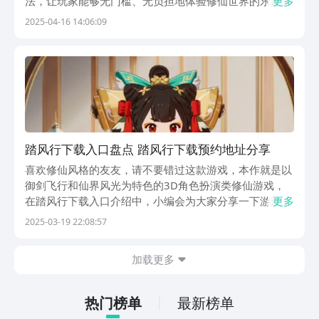
法，让玩家能够无门槛、无负担地体验修仙世界的乐趣。
更多
通过自动化收菜、一键推图、离线修为累积等设计，大幅
2025-04-16 14:06:09
降低了操作负担，实现了“躺着飞升”的终极幻想。这种创
新性的游戏玩法以及游戏思维，吸引了一大波用户们...
踏风行下载入口盘点 踏风行下载预约地址分享
喜欢修仙风格的友友，请不要错过这款游戏，本作就是以
御剑飞行和仙界风光为特色的3D角色扮演类修仙游戏，
在踏风行下载入口介绍中，小编会为大家分享一下游戏的
更多
下载方式与玩法，其实这款游戏是很适合上班族和学生党
2025-03-19 22:08:57
的，因为它不需要花费太多时间精力，就可以提升实力，
体验修仙之旅。【踏风行】最新版预约/下载地址》》》...
加载更多
热门榜单
最新榜单