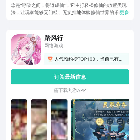
念是“呼吸之间，得道成仙”，它主打轻松修仙的放置类玩
法，让玩家能够无门槛、无负担地体验修仙世界的乐趣。
更多
通过自动化收菜、一键推图、离线修为累积等设计，大幅
降低了操作负担，实现了“躺着飞升”的终极幻想。这种创
新性的游戏玩法以及游戏思维，吸引了一大波用户们的关
踏风行
注。为了让大家对游戏有更充分的了解，并帮助大家实现
网络游戏
更便捷化的下载安装，小编给大家总结了下方的资料，因
此感兴趣的玩家们抓紧来看看吧！
人气预约榜TOP100，当前已有
656人预约
订阅最新信息
需 下 载 九 游 A P P