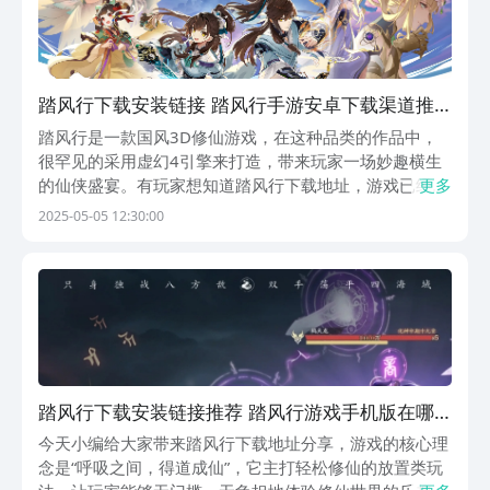
踏风行下载安装链接 踏风行手游安卓下载渠道推
荐
踏风行是一款国风3D修仙游戏，在这种品类的作品中，
很罕见的采用虚幻4引擎来打造，带来玩家一场妙趣横生
的仙侠盛宴。有玩家想知道踏风行下载地址，游戏已经定
更多
档2025年的5月16日了，大家可以提前获取游戏的下载渠
2025-05-05 12:30:00
道，等到时候游戏出了，就能在第一时间体验到了。【踏
风行】最新版预约/下载》》》》》#踏风行#《...
踏风行下载安装链接推荐 踏风行游戏手机版在哪
里下载
今天小编给大家带来踏风行下载地址分享，游戏的核心理
念是“呼吸之间，得道成仙”，它主打轻松修仙的放置类玩