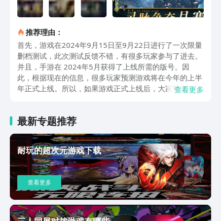
推荐理由：
首先，游戏在2024年9月15日至9月22日进行了一次限量
删档测试，此次测试反馈不错，有很多玩家参与了进去。
并且，手游在 2024年5月获得了上线所需的版号。因
此，根据现在的信息，很多玩家预测游戏将在今年的上半
年正式上线。所以，如果游戏正式上线后，大家可以直接
查看更多
进行有效的游戏下载安装，具体的安装方法也超级简单，
大家点击上方链接就可以直接实现。其次，游戏为大家打
最新专题推荐
造了丰富的修仙体系，玩家可以选择法修或剑修之路，每
条修行路线都有独特的修炼方式和技能体系。同时，游戏
中设有炼丹、炼器、种植药圃、探索秘境、云游历练等多
耐玩的超次元游戏下载
种玩法，玩家可以通过这些方式不断提升自己的修为和实
力。这些玩法不仅丰富了游戏内容，也使得玩家在修仙的
道路上有了更多的选择和可能性。再次，游戏为大家呈现
查看更多
了多元化的社交与互动性，大家可以加入仙盟，与道友们
共同探索仙途、参与仙盟争霸。可以在自由交易系统中自
由交易装备和物品，打造自己的梦想装备。也可以和不同
玩家进行互动和交流，如双人云游等，增强了游戏的社交
三人同屏对战游戏有哪些