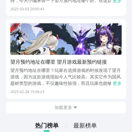
待，今天小编来讲一下望月预约地址哪个好。在这款游戏
更多
中，玩家可以体验到一个充满奇幻色彩的开放世界，以月
2025-03-03 20:05:43
灵为核心系统。有着多种不同的职业设定，还有很好的社
交互动玩法。【望月】最新版预约/下载地址》》》》》...
望月预约地址在哪里 望月游戏最新预约链接
望月预约地址在哪里？玩家在选择游戏的时候发现了望月
游戏，因为这款游戏现如今人气比较高。其实它作为国风
题材类型的游戏，不仅趣味性较强，而且玩家也能够在都
更多
市与荒野当中自由的探索，寻找众多的惊喜。不过这款游
2025-02-28 15:58:23
戏还没有上线，所以玩家想要找到预约的地址。《望月》
最新预约下载链接：》》》》》#望月#《《《《《玩家...
加载更多
热门榜单
最新榜单