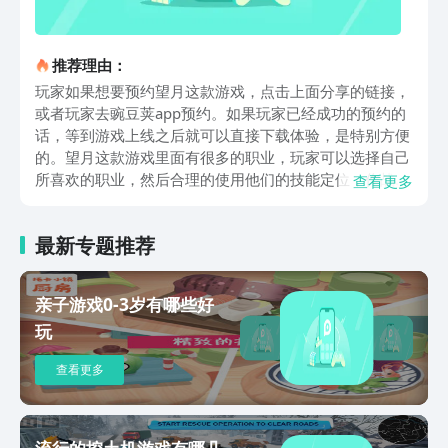
推荐理由：
玩家如果想要预约望月这款游戏，点击上面分享的链接，
或者玩家去豌豆荚app预约。如果玩家已经成功的预约的
话，等到游戏上线之后就可以直接下载体验，是特别方便
的。望月这款游戏里面有很多的职业，玩家可以选择自己
所喜欢的职业，然后合理的使用他们的技能定位，作战风
查看更多
格。随着游戏不断的深入之后，玩家需要将这些角色的等
级提升，将他们的战力提升，这样就会变得更加的强大。
最新专题推荐
新手玩家处于开荒阶段，需要完成主线任务，这样的话能
够有效地提升角色的等级，并且还可以解锁更多的功能。
当然玩家也可以去完成日常的副本，其实玩家在挑战副本
亲子游戏0-3岁有哪些好
的时候可以获得大量的经验值跟资源，这样能够有效的提
玩
升角色的等级。其实这个游戏的核心系统是月灵，玩家可
以跟月灵进行互动，并且将月灵培养的能力更强，然后跟
查看更多
月灵共同作战。毕竟在这个游戏里面所涉及到的月灵是比
较多的，而月灵也拥有不同的技能属性，玩家在战斗的时
候可以选择出合适的月灵。游戏里面的装备品质有多个等
级，而品质要是越高的话，它所面临的属性就会越强。对
流行的挖土机游戏有哪几