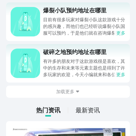
爆裂小队预约地址在哪里
目前有很多玩家对爆裂小队这款游戏十分
的感兴趣，而他们也已经听说爆裂小队国
服可以预约，于是他们就在咨询爆裂小队
更多
预约地址在哪里的相关问题。虽说爆裂小
队的国际服已经在全球多个地区公测，但
破碎之地预约地址在哪里
是很多玩家还是对国服比较感兴趣，所以
他们会想方设法的去了解在哪里可以预约
有许多的朋友对于这款游戏很是喜欢，其
国服的相关问题。
中的生存和未来等元素主题也是得到了许
多玩家的欢迎，今天小编就来和各位说说
更多
破碎之地预约，考虑到有很多的朋友想要
去体验它，为此建议是可去通过九游来进
加载更多
行预约，如此不仅能够了解游戏的最新资
讯，包括各类玩法攻略等大家也能解锁。
热门资讯
最新资讯