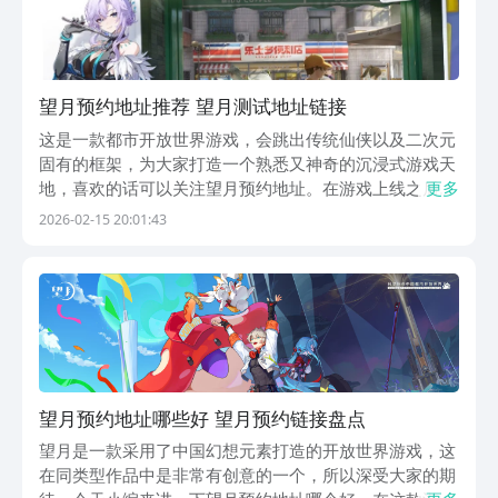
望月预约地址推荐 望月测试地址链接
这是一款都市开放世界游戏，会跳出传统仙侠以及二次元
固有的框架，为大家打造一个熟悉又神奇的沉浸式游戏天
地，喜欢的话可以关注望月预约地址。在游戏上线之后，
更多
就能够享受一段属于自己的奇幻旅程，只要喜欢这款游
2026-02-15 20:01:43
戏，那就别错过接下来的这些内容，赶紧来看一下吧。
《望月》最新下载预约地址》》》》》#望月
#《《《《《游...
望月预约地址哪些好 望月预约链接盘点
望月是一款采用了中国幻想元素打造的开放世界游戏，这
在同类型作品中是非常有创意的一个，所以深受大家的期