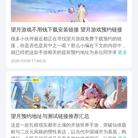
望月游戏不用钱下载安装链接 望月游戏预约链接
很多小伙伴最近都正在寻找望月游戏免费下载预约的链
接，你是否也是其中之一呢？那么小编在下文的内容中，
就已经把这款手游相关的提前预约地址为各位同学准备好
更多
了，而它的具体开服日期，也是不少同学在最近相当关注
2026-03-09 11:44:20
的一个问题，小编也同样在文章里面为你带来了解答。不
管是从画面的精致程度，还是游戏内的玩法内容来看，望
月...
望月预约地址与测试链接推荐汇总
这是一款扎根现实都市土壤的开放世界手游，突破仙侠题
材与二次元风格的惯性表达，以当代中国城市为基底，构