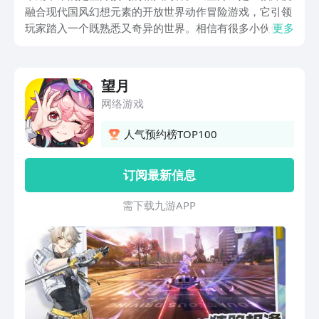
融合现代国风幻想元素的开放世界动作冒险游戏，它引领
玩家踏入一个既熟悉又奇异的世界。相信有很多小伙伴都
更多
对《望月》的游戏玩法和特色感到非常好奇，所以下面就
让小编为大家介绍《望月》这一款游戏，感兴趣的话就一
起来看看吧！
望月
网络游戏
人气预约榜TOP100
订阅最新信息
需 下 载 九 游 A P P