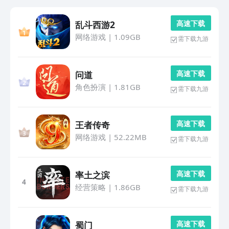
高 速 下 载
乱斗西游2
网络游戏
|
1.09GB
需下载九游
高 速 下 载
问道
角色扮演
|
1.81GB
需下载九游
高 速 下 载
王者传奇
网络游戏
|
52.22MB
需下载九游
高 速 下 载
率土之滨
4
经营策略
|
1.86GB
需下载九游
高 速 下 载
蜀门