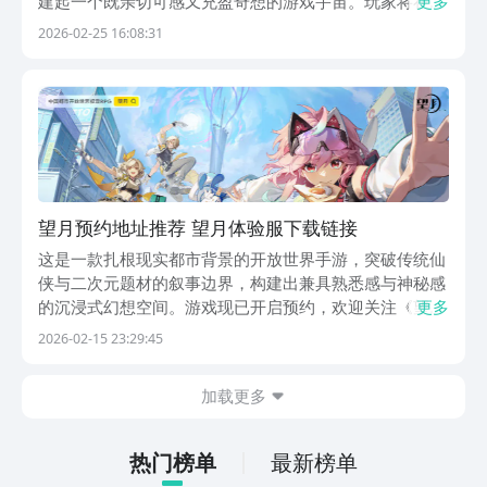
建起一个既亲切可感又充盈奇想的游戏宇宙。玩家将在其
更多
中开启一段专属的东方奇幻叙事，若对本作感兴趣，欢迎
2026-02-25 16:08:31
关注《望月》预约信息。《望月》最新下载预约地
址》》》》》#望月#《《《《《故事始于一场悄然蔓延
的城市
望月预约地址推荐 望月体验服下载链接
这是一款扎根现实都市背景的开放世界手游，突破传统仙
侠与二次元题材的叙事边界，构建出兼具熟悉感与神秘感
的沉浸式幻想空间。游戏现已开启预约，欢迎关注《望
更多
月》官方预约入口，第一时间获取上线资讯。《望月》最
2026-02-15 23:29:45
新下载预约地址》》》》》#望月#《《《《《故事始于
一场悄然蔓延的城市异变——人类与月灵之间维系已久的
加载更多
共
热门榜单
最新榜单