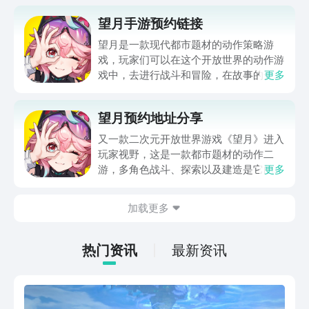
望月手游预约链接
望月是一款现代都市题材的动作策略游
戏，玩家们可以在这个开放世界的动作游
戏中，去进行战斗和冒险，在故事的开
更多
端，玩家们会看到一个因为太阳而引发巨
大灾难，而改写的世界！关于“望月手游
望月预约地址分享
预约链接”是现在大家最为好奇的，现在
就跟着小编一起来详细的了解一下吧！
又一款二次元开放世界游戏《望月》进入
玩家视野，这是一款都市题材的动作二
游，多角色战斗、探索以及建造是它的玩
更多
法卖点，游戏在近期拿到了版号，所以望
月预约也提上了日程。那么望月在哪里预
加载更多
约呢？这里就给大家分享最新望月预约地
址，同时简单介绍下这款游戏。
热门资讯
最新资讯