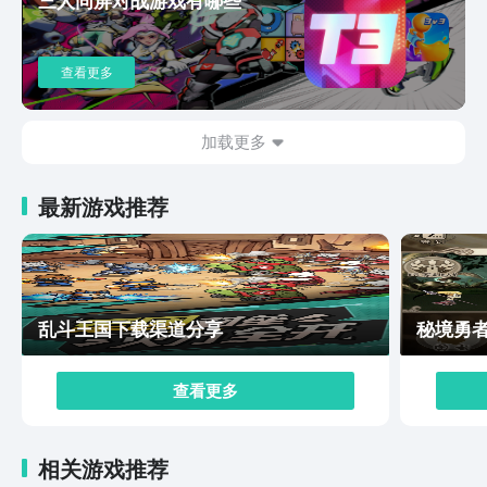
世界中。同时，游戏音效也经过精心设计，为玩家带来了
更加沉浸式的游戏体验。以上就是望月预约的全部内容
了。综上所述，《望月》是一款集现代国风、开放世界、
查看更多
动作冒险、休闲探索于一体的综合性游戏。它不仅拥有独
特的游戏设定和丰富的玩法内容，还在画面和音效方面表
现出色。随着游戏的不断发展和更新，相信它将为玩家带
加载更多
来更多惊喜和乐趣。
最新游戏推荐
乱斗王国下载渠道分享
秘境勇
查看更多
相关游戏推荐