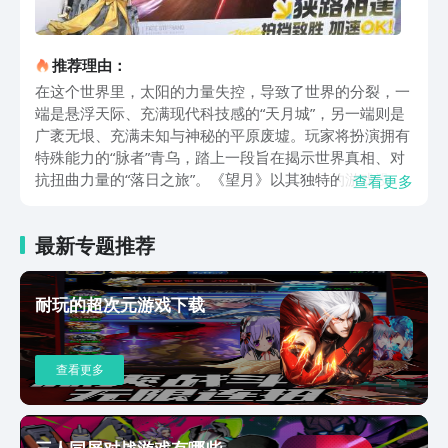
推荐理由：
在这个世界里，太阳的力量失控，导致了世界的分裂，一
端是悬浮天际、充满现代科技感的“天月城”，另一端则是
广袤无垠、充满未知与神秘的平原废墟。玩家将扮演拥有
特殊能力的“脉者”青乌，踏上一段旨在揭示世界真相、对
抗扭曲力量的“落日之旅”。《望月》以其独特的游戏设定
查看更多
和丰富的玩法内容脱颖而出。游戏世界广阔无垠，玩家可
以自由穿梭于都市与荒原之间，探索每一个角落，发现隐
最新专题推荐
藏的秘密。而“佩从系统”更是游戏的一大亮点，玩家可以
捕捉并培养各式各样的佩从作为战斗伙伴，这些佩从不仅
拥有独特的外观和技能，还能与玩家进行深度互动，共同
耐玩的超次元游戏下载
应对各种挑战。在战斗方面，《望月》采用了创新的连携
战斗系统，玩家需要灵活运用策略，与佩从密切配合，才
能发挥出最大的战斗力。游戏中的战斗场景紧张刺激，每
查看更多
一次攻击和防御都考验着玩家的反应速度和操作技巧。从
画面表现来看，《望月》采用了超高清的画质，为玩家呈
现了一个细腻、逼真的游戏世界。无论是繁华的都市景象
还是荒凉的废墟场景，都让人仿佛置身于一个真实的幻想
三人同屏对战游戏有哪些