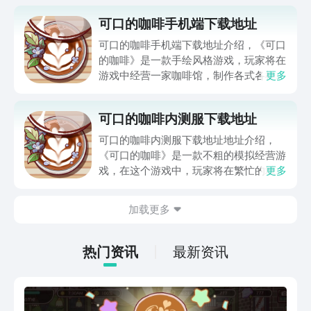
可口的咖啡手机端下载地址
可口的咖啡手机端下载地址介绍，《可口
的咖啡》是一款手绘风格游戏，玩家将在
游戏中经营一家咖啡馆，制作各式各样的
更多
咖啡饮品，并管理店铺的日常运营。不仅
画面精美，玩法丰富，还能让玩家体验到
可口的咖啡内测服下载地址
经营咖啡馆的乐趣。想要体验的玩家可以
点击下方链接下载预约体验！
可口的咖啡内测服下载地址地址介绍，
《可口的咖啡》是一款不粗的模拟经营游
戏，在这个游戏中，玩家将在繁忙的城镇
更多
街角开设一家咖啡馆，玩家可以根据不同
顾客的需求制作各式口味的咖啡，同时还
加载更多
能自由设计和装饰咖啡馆，打造出自己心
仪的风格。以下是关于《可口的咖啡》的
详细介绍，感兴趣的玩家点击下方链接下
热门资讯
最新资讯
载预约即可。