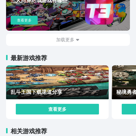
善的，让我们看上去仿佛真的拥有一个咖啡店一样，在经
营的过程中，玩家们也需要面临客户的刁难，一定要想对
解决办法，这样才能提升店面的口碑。那么今天给大家带
查看更多
来的可口的咖啡手机端下载地址分享就介绍到这里了，如
果你也对这款游戏感兴趣，就赶快点击链接进行下载吧，
它是会为我们呈现一个非常经典的经营类玩法，休闲感十
加载更多
足，久玩不腻。
最新游戏推荐
乱斗王国下载渠道分享
秘境勇
查看更多
相关游戏推荐