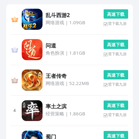
高 速 下 载
乱斗西游2
网络游戏
|
1.09GB
需下载九游
高 速 下 载
问道
角色扮演
|
1.81GB
需下载九游
高 速 下 载
王者传奇
网络游戏
|
52.22MB
需下载九游
高 速 下 载
率土之滨
4
经营策略
|
1.86GB
需下载九游
高 速 下 载
蜀门