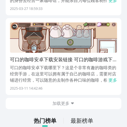
的身份去经营一家咖啡馆，并能亲自为每位顾客制作不同
更多
口味的咖啡，乐趣相当的足。倘若大家也想将这部游戏下
2025-03-27 18:59:33
载下来，体验下开咖啡店的乐趣，那可别错过本次所分享
的内容。《可口的咖啡》最新预约下载地址》》》》》
#...
可口的咖啡安卓下载安装链接 可口的咖啡游戏下
载攻略
可口的咖啡安卓下载哪里下？这是个非常有趣的咖啡类的
经营手游，在这里可以拥有属于自己的咖啡店，需要对店
铺进行经营，可以随意的去制作各种口味的咖啡，根据顾
更多
客的需求提供合适口味的咖啡，从而赚取金币，可玩性很
2025-03-11 14:42:46
高，可以从中感受到与众不同的快乐，赶紧预约下载吧。
【可口的咖啡，美味的咖啡】最新版预约/下载》》》》...
加载更多
热门榜单
最新榜单