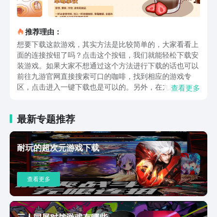
推荐理由：
想要下载这款游戏，其实方法是比较简单的，大家看看上
面的连接按钮了吗？点击这个按钮，我们就能轻松下载安
装游戏。如果大家不想通过这个方法进行下载的话也可以
前往九游官网直接搜索可口的咖啡，找到相应的游戏专
区，点击进入一键下载也是可以的。另外，在九游的官网
查看更多
内，大家还能找寻到更多关于游戏的相关资讯，还拥有新
手上手攻略，能够让我们轻松的掌握游戏技巧，听上去就
最新专题推荐
非常的给力！可口的咖啡作为一款经典的咖啡经营类游
戏，玩家将拥有属于自己的咖啡店。在这里我们是可以制
作各种各样口味的咖啡，根据需求来进行制作饮品，完成
耐玩的超次元游戏下载
任务能够获取大量的金币奖励，等到后期玩家们就能不断
扩充自己的咖啡店，还能进行装饰，可玩性是很强的。在
工作之余来这里享受模拟经营的快乐。也能更好的帮助我
查看更多
们打发时间，放松身心。而玩家们每天需要面对的客人是
不一样的，所需要的咖啡口味也是不一样，所以我们需要
不断的更新自己的菜单。这款游戏主要就是采用了卡通风
格的画风，看上去更加精致，而且店面的设施也是比较完
三人同屏对战游戏有哪些