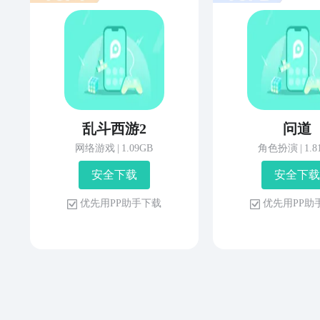
乱斗西游2
问道
网络游戏
|
1.09GB
角色扮演
|
1.
安 全 下 载
安 全 下 载
优 先 用 P P 助 手 下 载
优 先 用 P P 助