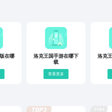
版在哪
洛克王国手游在哪下
洛克
载
查看更多
TOP4