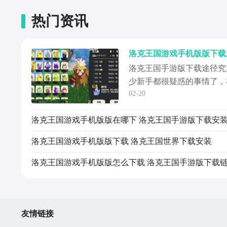
热门资讯
洛克王国手游版下载途径究
少新手都很疑惑的事情了，
02-20
戏内，玩家可以通过狩猎各
来扩充自己的队列，本次小
游戏的下载方式供各位参考
家~《洛克王国手游》最新
洛克王国游戏手机版版下载 洛克王国世界下载安装
克王国：世...
友情链接