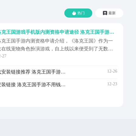
热门
最新
洛克王国游戏手机版内测资格申请途径 洛克王国手游内测资格申请盘点
洛克王国手游内测资格申请介绍，《洛克王国》作为一
款在线宠物角色扮演游戏，自上线以来便受到了无数玩
2-27
家的喜爱，不仅仅是一款简单的游戏，更是一个充满乐
趣、知识与挑战的虚拟世界，关于内测资格申请，其实
12-26
洛克王国游戏手机版预约下载安装链接推荐 洛克王国手游版怎么预约
非常简单，只需点击下方链接进行预约即可。【洛克王
国：世界】最新下载/预约地址》》》》》#洛克王国：世
12-23
洛克王国游戏手机版版下载安装链接 洛克王国手游不用钱下载链接推荐
#《《...