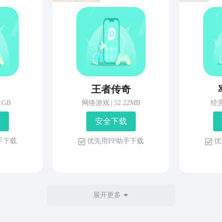
王者传奇
81GB
网络游戏
|
52.22MB
经
安 全 下 载
 手 下 载
优 先 用 P P 助 手 下 载
优 
展开更多