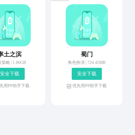
率土之滨
蜀门
营策略
|
1.86GB
角色扮演
|
724.45MB
安 全 下 载
安 全 下 载
先 用 P P 助 手 下 载
优 先 用 P P 助 手 下 载