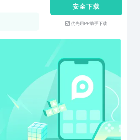
安 全 下 载
优先用PP助手下载