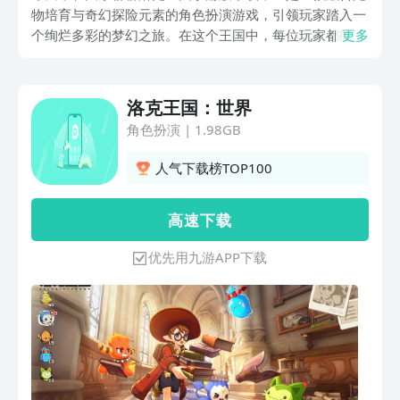
物培育与奇幻探险元素的角色扮演游戏，引领玩家踏入一
个绚烂多彩的梦幻之旅。在这个王国中，每位玩家都能成
更多
为一位小小魔法师，踏上学习魔法的旅程，并与自己钟爱
的宠物携手共进，共同面对挑战。游戏中孕育着各式各样
的萌宠，玩家需通过各种趣味途径来收集它们，并通过细
洛克王国：世界
致入微的照料和耐心的训练以及激动人心的进化过程，来
角色扮演
|
1.98GB
增强宠物的各项技能。
人气下载榜TOP100
高 速 下 载
优先用九游APP下载