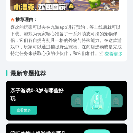
推荐理由：
喜欢的玩家可以去在九游app进行预约，等上线后就可以
下载。游戏为玩家精心准备了一系列萌态可掬的宠物伴
侣，它们各自拥有别具一格的外貌与特殊能力。在这款游
戏中，玩家可以通过捕捉野生宠物、在商店选购或是完成
特定任务来获取心仪的小伙伴，和它们相伴。游戏内设置
查看更多
了广阔且风格迥异的探险区域，诸如幽深莫测的洞穴和历
史悠久的森林以及充满奇幻色彩的城市，等待着玩家的探
最新专题推荐
索。在这段旅程中，玩家将遭遇各式各样的挑战与谜题，
而宠物们的鼎力相助将成为解开这些未知之谜的关键。战
斗系统采用了回合制模式，要求玩家充分发挥智慧，巧妙
亲子游戏0-3岁有哪些好
搭配宠物的技能与战术来克服敌人。鉴于每只宠物都具备
玩
独特的技能组合与属性特征，玩家需根据战场形势灵活调
整队伍配置，制定出最为高效的作战计划。玩家能够借由
查看更多
细心照料来提升宠物的各项技能，并通过系统的训练与进
化过程，让宠物逐步彰显出别具一格的性格特质。根据个
人偏好及战略构想，每位玩家都能精心培育出专属于自己
的强力伙伴团队。游戏巧妙融入了引人入胜的探险情节，