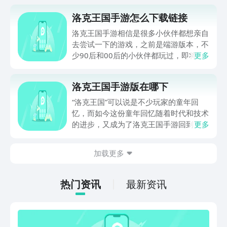
洛克王国手游怎么下载链接
洛克王国手游相信是很多小伙伴都想亲自
去尝试一下的游戏，之前是端游版本，不
少90后和00后的小伙伴都玩过，即将出
更多
现的手游版本也基本还原端游，那洛克王
国手游怎么下载链接呢？点击下面链接就
洛克王国手游版在哪下
可以直接预约了，到时候公测上线也可以
直接下载，都是官方正版的链接。
“洛克王国”可以说是不少玩家的童年回
忆，而如今这份童年回忆随着时代和技术
的进步，又成为了洛克王国手游回到了大
更多
家的眼前，很多小时候就非常喜欢的玩家
纷纷想知道洛克王国手游版在哪下，那么
加载更多
下面就给大家分享一下下载的链接，想要
下载游玩的小伙伴赶紧来看一看吧。
热门资讯
最新资讯