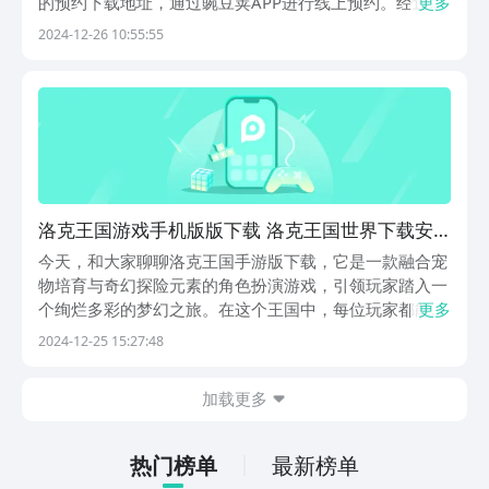
的预约下载地址，通过豌豆荚APP进行线上预约。经过了
更多
长达14年的发展，洛克王国这个IP吸引了大量的玩家，而
2024-12-26 10:55:55
随着其内容的不断改进，最新版的洛克王国也即将和大家
见面，今天就来详细聊一聊这款作品的一些突出...
洛克王国游戏手机版版下载 洛克王国世界下载安
装
今天，和大家聊聊洛克王国手游版下载，它是一款融合宠
物培育与奇幻探险元素的角色扮演游戏，引领玩家踏入一
个绚烂多彩的梦幻之旅。在这个王国中，每位玩家都能成
更多
为一位小小魔法师，踏上学习魔法的旅程，并与自己钟爱
2024-12-25 15:27:48
的宠物携手共进，共同面对挑战。游戏中孕育着各式各样
的萌宠，玩家需通过各种趣味途径来收集它们，并通过
加载更多
细...
热门榜单
最新榜单