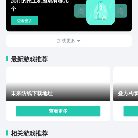
流行的挖土机游戏有哪几
引领玩家一步步揭开游戏世界的奇妙秘密。随着剧情层层
个
推进，游戏的魅力更加彰显，让人不由自主地沉醉于那些
跌宕起伏的故事之中。此外，游戏还鼓励玩家间建立公
查看更多
会，开展丰富的社交活动与协作探险。携手对抗强敌，共
同挑战副本难关，这样的设计不仅增强了游戏的互动性，
也让玩家的游戏体验更加丰富多彩。游戏以其精致的画面
加载更多
与出色的音效，为玩家们缓缓展开了一个色彩斑斓的探险
天地。每一个场景都经过精心雕琢，而那些萌态可掬的宠
最新游戏推荐
物形象，更是增添了游戏的无限魅力。从新增的宠物伙伴
和探险地图到引人入胜的故事情节，层出不穷。这不仅为
玩家带来了多样化的游戏体验，也让每一次游戏之旅都充
满了新鲜感与期待。关于洛克王国手游版下载就聊到这里
了，游戏精心打造了一个充满创意与乐趣的冒险天地，它
未来防线下载地址
叠方构
凭借着别具一格的宠物培育机制和回合制的对战模式以及
丰富多样的探险旅程，深深吸引着每一位玩家。在游戏
中，玩家可以尽情享受个性化定制宠物的乐趣，并随着冒
查看更多
险剧情的层层推进，更加沉浸于这个奇妙的世界。社交互
动功能更是为玩家搭建起一个全新的角色扮演舞台，让每
个人都能在这里找到属于自己的独特体验。
相关游戏推荐