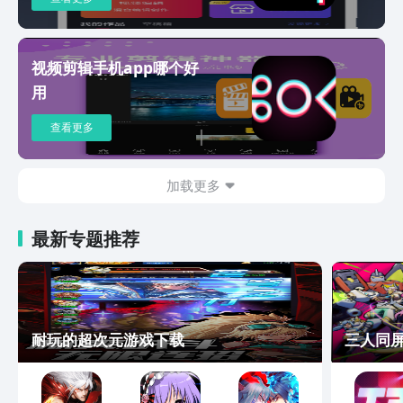
新增智能识别的字幕可整体调整位置，让
你的文字表达更有魅力配音：自己给配
乐、配音解说，好玩到根本停不下来马赛
克：去水印，支持在剪辑任意上涂鸦，画
视频剪辑手机app哪个好
心，写字，打码各种操作表情贴纸：海量
用
素材商店提供贴图、涂鸦贴纸、签名贴
图、本地相册贴纸、照片贴图、GIF贴
查看更多
纸，并贴心保留最近贴图记录，更有国风
类别贴纸使用GIF制作：模板支持多套个
性化表情,大小,的自由变化,更有gif动态图
加载更多
可供添加，图片秒变趣味动图画中画：支
持多屏效果制作，轻松打造爆款短转场:
最新专题推荐
专属美册定制，无限制添加，让你的更独
特自定义封面:自定义封面，秀出你的专
属Vlog剪辑拍摄录像：支持多段拍摄，直
接美化滤镜：提供海量滤镜，记录大众百
态，方寸间成为微电影达人音乐相册：把
你生活中的照片打造成精美的轻颜影片，
耐玩的超次元游戏下载
三人同
在影片、的任何一个场景都可添加手绘图
片、精美贴图，进行配乐加工高清导出：
4K超清画质输出