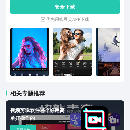
获取更多用户特权；新版增加了中文制作
安 全 下 载
裁剪教程板块，众多国内Vlog大师手把手
教你制作出风格多变的小影片/Vlog！乐
优先用豌豆荚APP下载
秀专注于小影片短的制作与快剪辑拍摄；
支持裁剪映花与添加配乐！支持卡点制
作，裁剪与制作Vlog更加专业与便捷；配
备各类编辑所需：字幕、配乐、动画贴
纸、胶片滤镜、美颜、马赛克、GIF制
作……支持4K高清与合并及导出；国内众
多Vlog剪辑大师的共同选择，热爱小影片
剪辑与 制作的剪辑工具！乐秀剪辑编辑
器适用于众多小影片短平台；全新的乐秀
剪辑器可快剪辑与制作个性热门Vlog。裁
剪与制作功能： 剪辑：精彩修剪，操作
编辑，一秒剪辑出精彩拼接：支持多段拼
相关专题推荐
接,模板，跳跃拍摄与制作功能：支持录
制，完成后可直接编辑制作小影片与短；
视频剪辑软件哪个好用简
乐秀编辑器兼具工具倒放：时光倒流，反
单好操作的
向播放全超清导出字幕：缤纷加字幕，控
制字幕时间，支持字幕描边/滚动字幕，
查看更多