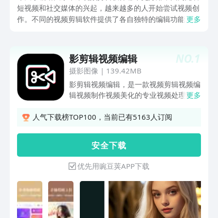
短视频和社交媒体的兴起，越来越多的人开始尝试视频创
作。不同的视频剪辑软件提供了各自独特的编辑功能、滤
更多
镜、特效和模板，使得创作者能够根据自己的需求和喜
好，制作出个性化的视频内容。收集多款软件可以让创作
者拥有更多的选择，从而满足不同的创作需求‌，所以对这
NO.
1
影剪辑视频编辑
种类型软件感兴趣的用户们抓紧来看看吧！
摄影图像
|
139.42MB
影剪辑视频编辑，是一款视频剪辑视频编
辑视频制作视频美化的专业视频处理软件
更多
工具APP，视频编辑器提供手机短视频拍
摄、视频美化、视频编辑剪辑功能，支持
人气下载榜TOP100，当前已有5163人订阅
视频美颜、视频倒放、视频裁剪、视频拼
接、视频合成、视频压缩、视频字幕、视
安 全 下 载
频水印处理、图片视频制作、卡点视频制
作等实用有趣的视频剪辑编辑视频制作玩
优先用豌豆荚APP下载
法，是热爱剪辑、小影视剪辑、快影微视
频制作达人的视频剪辑器、视频制作大师
神器。 【视频剪辑】拍摄修剪短视频、
vlog视频，视频剪辑制作与编辑，一键瞬
间剪映精彩短视频。 【视频编辑】视频