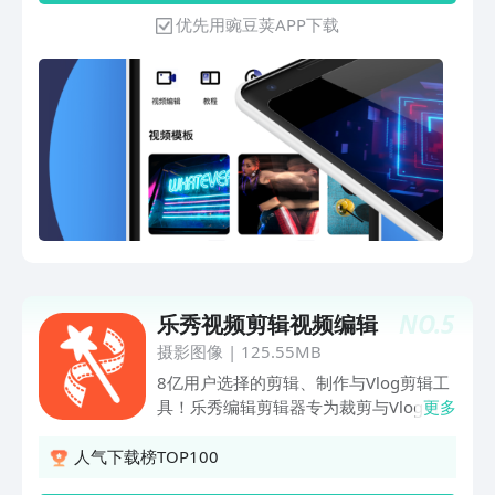
介绍】 -功能全面，玩家必备 片段编辑、
优先用豌豆荚APP下载
高品质特效、特色滤镜、视频模板制大
片，应有尽有 -独特UI，秒杀全场 精心独
特的UI设计，悦人的简洁清新 -BGM背景
音乐 音质清晰，完美后期配音 -设置封面
选择视频帧或是图片为封面，满足你的视
频展现方式 -制作专属视频 贴纸、转场、
字体，多种多样，制作你的独家印记 -制
作抖音热门视频 卡点视频、照片集、大
片特效，你也可以成为视频达人 --原片分
享 原视频文件发送到朋友圈、微博、微
信、抖音、快手、西瓜视频等 ***让你即
刻上手的视频剪辑专业版，为你的生活及
NO.
5
乐秀视频剪辑视频编辑
时加料，玩转剪辑，张扬个性，工作、生
活更精彩。
摄影图像
|
125.55MB
8亿用户选择的剪辑、制作与Vlog剪辑工
具！乐秀编辑剪辑器专为裁剪与Vlog剪辑
更多
用户定制，特别适配用户喜爱的制作、合
并等功能，海量国风主题素材；众多节日
人气下载榜TOP100
风格主题。新增账户系统，一键登录后可