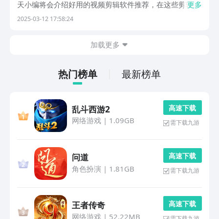
天小编将会介绍好用的视频剪辑软件推荐，在这些剪辑工
更多
具中即使是新手小白也能够快速上手剪辑视频，并且在工
2025-03-12 17:58:24
具中还有非常多的特效来进行添加，感兴趣的小伙伴就随
小编一起来看看吧。1、《视频剪辑》许多刚开始解除...
加载更多
热门榜单
最新榜单
高 速 下 载
乱斗西游2
网络游戏
|
1.09GB
需下载九游
高 速 下 载
问道
角色扮演
|
1.81GB
需下载九游
高 速 下 载
王者传奇
网络游戏
|
52.22MB
需下载九游