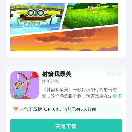
NO.
4
射箭我最美
休闲益智
《射箭我最美》一款好玩的弓箭射击游
戏，这个游戏很有趣，玩家需要在游戏中
更多
使用武器射击来消灭敌人，而且在射击过
程中，你可以通过不断的移动和出色的射
人气下载榜TOP100，当前已有5人订阅
击能力，更好地消灭对手，游戏整体画面
采用卡通风格，让玩家感觉到很轻松，并
高 速 下 载
且还有很多玩法等着你去探索，感兴趣的