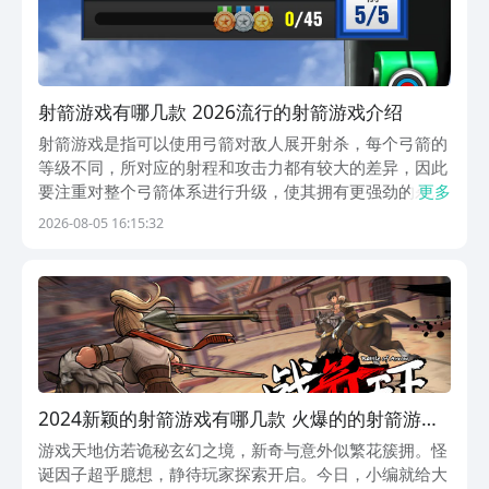
射箭游戏有哪几款 2026流行的射箭游戏介绍
射箭游戏是指可以使用弓箭对敌人展开射杀，每个弓箭的
等级不同，所对应的射程和攻击力都有较大的差异，因此
要注重对整个弓箭体系进行升级，使其拥有更强劲的杀伤
更多
力，根据关卡所出现的敌人数量不同而合理的调整弓箭的
2026-08-05 16:15:32
使用，将能以更快的速度将敌人全部消灭，在弓箭射击时
也能锻炼玩家的手眼协调能力。大家可在九游中下载这
些...
2024新颖的射箭游戏有哪几款 火爆的的射箭游戏
下载合集
游戏天地仿若诡秘玄幻之境，新奇与意外似繁花簇拥。怪
诞因子超乎臆想，静待玩家探索开启。今日，小编就给大