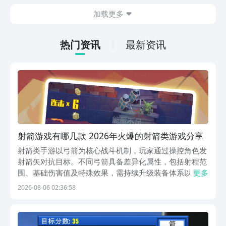
今天文章中的这些内容。
休闲体验为主，可以满足大家的体验心
加载更多
情。如果大家想要下载这款游戏，其实方
法很简单，通过以下的链接即可先来看一
下游戏的主要乐趣吧。
热门资讯
最新资讯
射箭游戏有哪几款 2026年火爆的射箭类游戏分享
射箭类手游以弓箭为核心战斗机制，玩家通过操控角色发
射箭矢对抗目标。不同弓箭具备差异化属性，包括射程范
围、基础伤害值及特殊效果，需持续升级装备体系以提升
更多
整体输出效率。关卡设计注重策略性，敌方单位数量与分
2026-08-06 02:36:58
布动态变化，要求玩家灵活切换弓箭类型并预判弹道轨
迹。此类游戏在提供沉浸式射击体验的同时，有助于训练
反