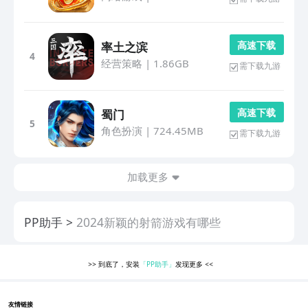
高 速 下 载
率土之滨
4
经营策略
|
1.86GB
需下载九游
高 速 下 载
蜀门
5
角色扮演
|
724.45MB
需下载九游
加载更多
PP助手
2024新颖的射箭游戏有哪些
>>
到底了，安装
「PP助手」
发现更多
<<
友情链接