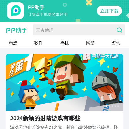
王者荣耀
精选
软件
单机
网游
资讯
2024新颖的射箭游戏有哪些
游戏天地仿若诡秘玄幻之境，新奇与意外似繁花簇拥。怪