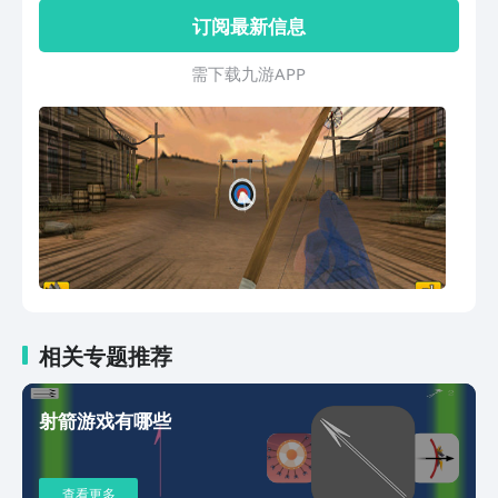
国内各大平台吸引了上百万玩家，发放话
订阅最新信息
费数十万元。游戏完美还原真实射箭对战
情景，精美细腻的画面风格，流畅的操作
需 下 载 九 游 A P P
体验，紧张刺激的比赛节奏，让你引领手
机游戏极致手感和体育竞赛的狂潮！ 还
在等什么？天天话费奖励，周周大奖刺
激，更多众多土豪极品奖品等你拿！
相关专题推荐
射箭游戏有哪些
查看更多