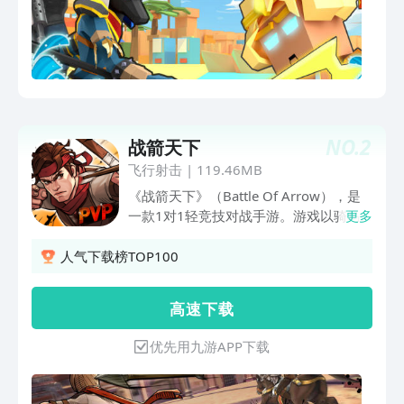
NO.
2
战箭天下
飞行射击
|
119.46MB
《战箭天下》（Battle Of Arrow），是
一款1对1轻竞技对战手游。游戏以骑马
更多
射箭为题材，用户可真实地体验到手指滑
动瞬间带来的快感以及强烈打击感。游戏
人气下载榜TOP100
以卡通的画风表现手法，在全三维空间中
展开的1对1对决，每场战斗都能为您奉
高 速 下 载
献逼真体验和紧张之感。
优先用九游APP下载