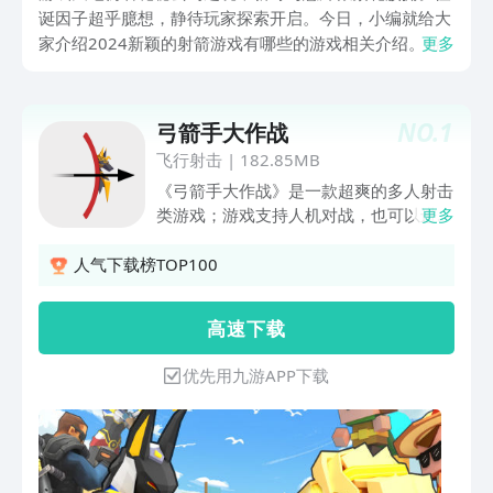
诞因子超乎臆想，静待玩家探索开启。今日，小编就给大
家介绍2024新颖的射箭游戏有哪些的游戏相关介绍。游
更多
戏关卡似神秘门户，不仅带来无尽乐趣，更如密码锁，开
启玩家心底冒险情怀，引领众人踏入迷人游戏世界。
NO.
1
弓箭手大作战
飞行射击
|
182.85MB
《弓箭手大作战》是一款超爽的多人射击
类游戏；游戏支持人机对战，也可以进行
更多
多人在线联网对战；游戏操作简单，玩法
新颖，让人欲罢不能！你在游戏中将成为
人气下载榜TOP100
一名伟大的弓箭手，与全国的玩家一较高
下，同时还可以分享战斗的胜果；还等什
高 速 下 载
么？拉上你的三五好友，一起来加入弓箭
手大作战，展现你们的非凡箭技吧！
优先用九游APP下载