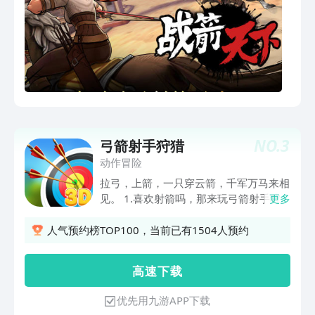
NO.
3
弓箭射手狩猎
动作冒险
拉弓，上箭，一只穿云箭，千军万马来相
见。 1.喜欢射箭吗，那来玩弓箭射手狩
更多
猎吧。 2.这是一款全新丛林风格的射箭
游戏。 3.超过100个关卡。 4.超过四种射
人气预约榜TOP100，当前已有1504人预约
箭模式。 还在等什么，快来体验一下这
个全新版本吧
高 速 下 载
优先用九游APP下载