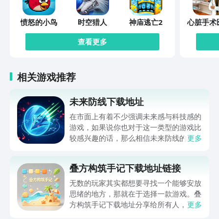
愤怒的小鸟
时空猎人
神庙逃亡2
心脏手术
模拟
查看更多
相关游戏推荐
未来防线下载地址
在市面上有着不少强调未来感与科技感的
游戏，如果说你也对于这一类型的游戏比
较感兴趣的话，那么相信未来防线的名字
更多
你一定是听说过的，小编今天的内容中为
你准备的就是未来防线下载预约的。的相
叠方构筑手记下载地址链接
关链接，在最近这款游戏的热度非常之
高，无论是先进前卫的背景设定，还是紧
无数的玩家其实都想要寻找一个能够安放
张有趣的战斗玩法，都吸引着不少同学的
思绪的地方，那就在于选择一款游戏。叠
关注，你是否也想要提前进行预约，方便
方构筑手记下载地址分享给所有人，这一
更多
在开服之后立即下载呢？那么千万别错过
款游戏玩起来还是比较简单的，主要是以