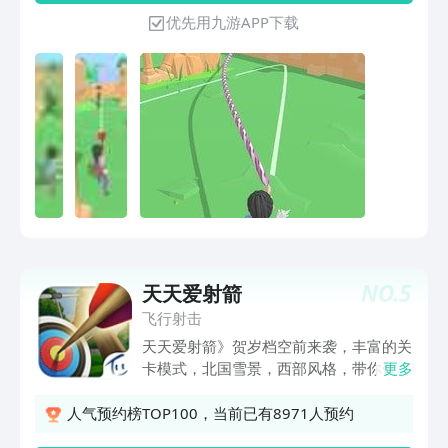
下载体验吧。
优先用九游APP下载
NO.
5
天天爱射箭
飞行射击
天天爱射箭》贺岁档空前来袭，丰富的关
卡模式，北国雪景，西部风格，带你领略
更多
各种地域风情，更有高额话费奖励、土豪
极品弓箭装备赠送。 《天天爱射箭》游
人气预约榜TOP100，当前已有8971人预约
戏由Tenone公司历时一年精心优化，在