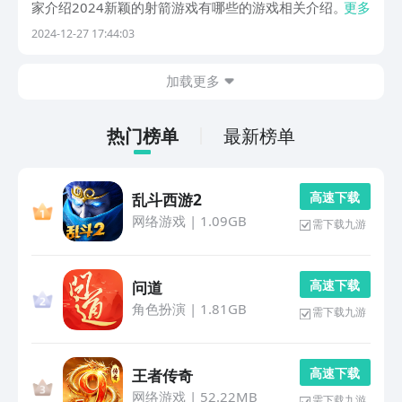
家介绍2024新颖的射箭游戏有哪些的游戏相关介绍。游
更多
戏关卡似神秘门户，不仅带来无尽乐趣，更如密码锁，开
2024-12-27 17:44:03
启玩家心底冒险情怀，引领众人踏入迷人游戏世界。1、
《弓箭手大作战》它使用方式特别容易，即使是刚接触...
加载更多
热门榜单
最新榜单
高 速 下 载
乱斗西游2
网络游戏
|
1.09GB
需下载九游
高 速 下 载
问道
角色扮演
|
1.81GB
需下载九游
高 速 下 载
王者传奇
网络游戏
|
52.22MB
需下载九游