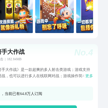
No.
4
箭手大作战
击
|
182.84MB
箭手大作战》是一款超爽的多人射击类游戏；游戏支持
对战，也可以进行多人在线联网对战；游戏操作简单，
更多
新颖，让人欲罢不能！你在游戏中将成为一名伟大的弓
，与全国的玩家一较高下，同时还可以分享战斗的胜
0 ，当前已有64.8万人订阅
还等什么？拉上你的三五好友，一起来加入弓箭手大作
展现你们的非凡箭技吧！