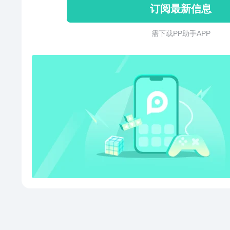
订阅最新信息
需 下 载 P P 助 手 A P P