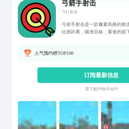
弓箭手射击
飞行射击
弓箭手射击是一款像素风格的射
比拼距离，瞄准目标，看谁的箭
胜，在射箭的过程中，还有多种
等你来探索!一款射箭游戏，玩家
人气预约榜TOP100
以飞跃古堡等3D景色，目的是看
杨，比拼射箭的距离2、一招致命
威力巨大
订阅最新信息
需 下 载 P P 助 手 A P P