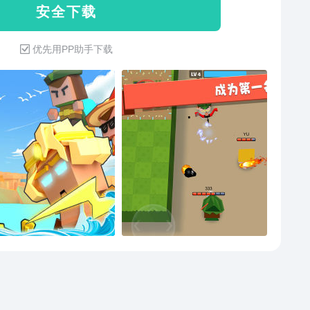
安 全 下 载
优先用PP助手下载