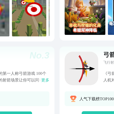
No.
3
弓
飞行射
人称弓箭游戏 100个
《弓
更多
人机
检查站，可获
玩法
箭手
人气下载榜TOP10
果；
战，