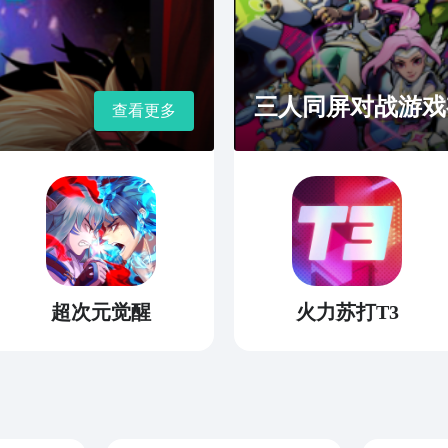
三人同屏对战游戏
查看更多
超次元觉醒
火力苏打T3