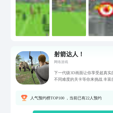
射箭达人！
网络游戏
下一代级3D画面让你享受超真实的第一
不同难度的关卡等你来挑战 丰富的射箭场景让你可以同时射
箭，也可以深入丛林猎杀各种凶猛的野兽 通过
得金币并升级专属装备 朋友战斗，排名积分系统，与朋友战
人气预约榜TOP100 ，当前已有22人预约
斗，挑战射箭王。