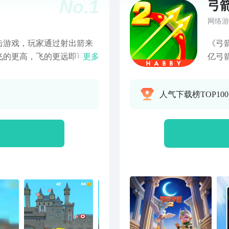
No.
1
弓
网络游
击游戏，玩家通过射出箭来
《弓
飞的更高，飞的更远即可获
更多
亿弓
像素场景切换，宏大的世界
啦！《
可以通过弓箭射出箭，箭可
动作R
人气下载榜TOP10
谁能够飞的更远。1、百步穿
传说
，射击目标3、弹无虚发，
合，