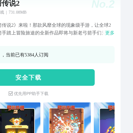
No.
2
箭传说2
戏
|
731.08MB
箭传说2》来啦！那款风靡全球的现象级手游，让全球2
箭手踏上冒险旅途的全新作品即将与新老弓箭手们见面
更多
弓箭传说2》将延续《弓箭传说》经典的Roguelike竖版
PG玩法，并对Roguelike元素全面优化升级。在《弓箭
0 ，当前已有5384人订阅
2》中，上百种品质不同的技能带来上万种技能流派组
随机性与运气决定了最终战局！
安 全 下 载
优先用PP助手下载