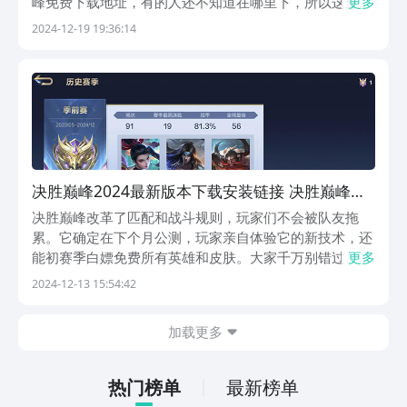
峰免费下载地址，有的人还不知道在哪里下，所以这里就
更多
给大家展示下，同时和大家聊聊它的特色内容，方便大家
2024-12-19 19:36:14
有一个更好的了解，来决定是否要入坑。【决胜巅峰】最
新版预约/下载》》》》》#决胜巅峰#《《《《《...
决胜巅峰2024最新版本下载安装链接 决胜巅峰下
载地址
决胜巅峰改革了匹配和战斗规则，玩家们不会被队友拖
累。它确定在下个月公测，玩家亲自体验它的新技术，还
能初赛季白嫖免费所有英雄和皮肤。大家千万别错过。接
更多
下来小编介绍决胜巅峰2024最新版下载地址。玩家提前
2024-12-13 15:54:42
预约，获得金币和资源包。它还未在国内公测，大家耐心
等待，或者率先体验国际服。【决胜巅峰】最新版预约
加载更多
地...
热门榜单
最新榜单