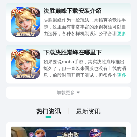
决胜巅峰下载安装介绍
决胜巅峰作为一款玩法非常畅爽的竞技手
游，这里面有非常丰富的原创英雄可以自
由选择，各种各样机制设计公平合理，非
更多
常适合喜欢秀操作玩家选择，小编今天带
来的是决胜巅峰下载安装介绍。相信很多
下载决胜巅峰在哪里下
玩家都会非常期待这款游戏正式发布，但
是目前还处于测试阶段，所以需要提前进
如果要说moba手游，其实决胜巅峰推出
行预约。
挺久了，但一直以来国服也没有上线的消
息，前段时间开启了测试，但很多小伙伴
更多
还不知道下载决胜巅峰在哪里下载，不知
道在哪里找到游戏的最新安装包，这里便
加载更多
给大家简单介绍一番，如果你也感兴趣的
话不妨一起来看看吧！
热门资讯
最新资讯