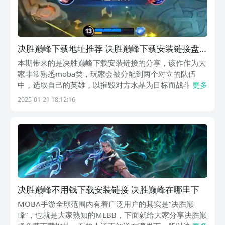
决胜巅峰下载地址推荐 决胜巅峰下载安装链接盘
点
本期带来的是决胜巅峰下载安装链接的分享，该作作为大
家非常熟悉moba类，玩家会被分配到两个对立的队伍
中，选取自己的英雄，以摧毁对方水晶为目标而战斗，很
更多
多小伙伴被里面各有特色的人物所吸引想要进入游玩，那
2025-01-21 18:12:16
么下文的下载链接有需要的玩家们可千万不要错过。【决
胜巅峰】最新版预约/下载》》》》》#决胜巅峰#《《...
决胜巅峰不用钱下载安装链接 决胜巅峰在哪里下​
MOBA手游全球范围内有着广泛用户的其实是“决胜巅
峰”，也就是大家熟知的MLBB，下面就给大家分享决胜巅