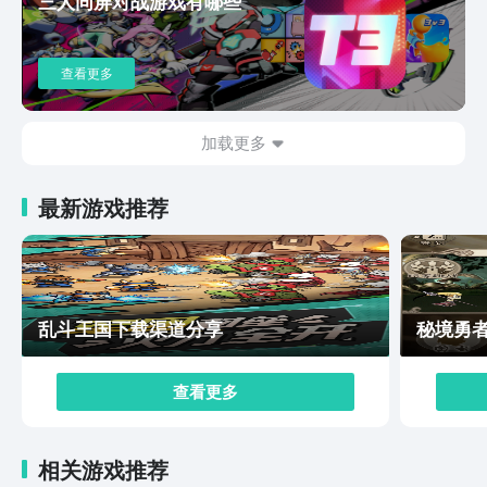
三人同屏对战游戏有哪些
涉及到的英雄角色十分的多，玩家也需要合理的配合，最
终达到推塔。决胜巅峰下载安装地址在哪里的相关内容，
估计很多玩家已经知道了答案。其实在整个游戏当中玩家
查看更多
在下载游戏之前，可能对该游戏已经有所了解，建议玩家
还是从细节处考虑。毕竟想要体验好游戏细节也是特别重
要的。
加载更多
最新游戏推荐
乱斗王国下载渠道分享
秘境勇
查看更多
相关游戏推荐