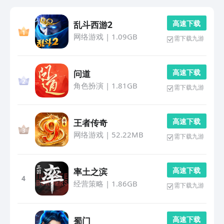
高 速 下 载
乱斗西游2
网络游戏
|
1.09GB
需下载九游
高 速 下 载
问道
角色扮演
|
1.81GB
需下载九游
高 速 下 载
王者传奇
网络游戏
|
52.22MB
需下载九游
高 速 下 载
率土之滨
4
经营策略
|
1.86GB
需下载九游
高 速 下 载
蜀门