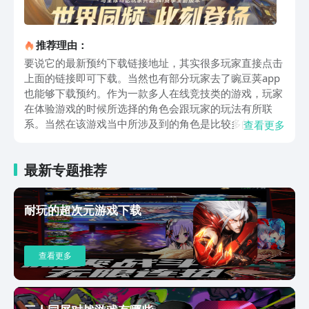
推荐理由：
要说它的最新预约下载链接地址，其实很多玩家直接点击
上面的链接即可下载。当然也有部分玩家去了豌豆荚app
也能够下载预约。作为一款多人在线竞技类的游戏，玩家
在体验游戏的时候所选择的角色会跟玩家的玩法有所联
系。当然在该游戏当中所涉及到的角色是比较多的，它主
查看更多
要是5v5的竞技类游戏。玩家参加团队之后，团队之间要
配合合理，最终获得胜利。一旦获得胜利之后将会有大量
最新专题推荐
的奖励，这些奖励为后世角色的升级做好铺垫。其实整个
游戏的战斗节奏特别的快，玩家的体验感也十分的强，游
戏的过程特别的高燃，可谓是激情无限。不过整个游戏在
耐玩的超次元游戏下载
战斗的过程中紧张刺激，玩家需要跟boss做战斗，而且还
会涉及到防御塔，虽说它的操作体验感比较强，观感也非
常的棒，在细节处表现的十分的细腻。如果玩家想要开启
查看更多
游戏，其实随时随地都能够加入游戏，只是需要玩家有足
够的智慧，还要有技巧，意识等等，不过整个游戏当中团
队的配合特别的重要，所以说玩家想要合理的体验决胜巅
峰这款游戏的时候掌握好细节是十分重要的。在游戏里面