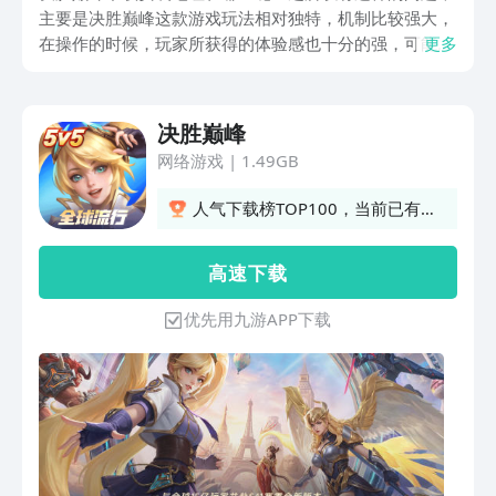
主要是决胜巅峰这款游戏玩法相对独特，机制比较强大，
在操作的时候，玩家所获得的体验感也十分的强，可能有
更多
其他玩家还没有体验该游戏就已经被该游戏的内容所吸
引，不过该游戏也需要玩家跟队友合理的配合。
决胜巅峰
网络游戏
|
1.49GB
人气下载榜TOP100，当前已有
4707人订阅
高 速 下 载
优先用九游APP下载