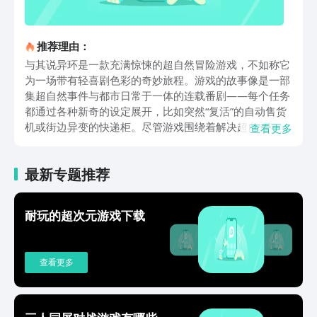
推荐理由：
与其说异环是一款充满惊悚的超自然冒险游戏，不如称它
为一场带有轻喜剧色彩的奇妙旅程。游戏的故事像是一部
集超自然事件与都市日常于一体的连载番剧——每个任务
都通过各种新奇的设定展开，比如突然“复活”的自动售货
机或街边异变的快递柜。尽管游戏围绕着解决超自然事件
查看更多
展开，但整体氛围更倾向于轻松与幽默。与此同时，游戏
通过精彩的动画演出和极具漫画风格的分镜，赋予了每个
最新专题推荐
角色鲜活的性格。无论是角色的表情还是对话间的诙谐互
动，都让人感到自然且富有感染力。战斗部分，虽然沿用
了不少二次元动作游戏的常规机制，但异环加入了“韧性
耐玩的超次元游戏下载
条”和特殊QTE系统，使战斗更具策略性和节奏感。当你攻
击敌人时，可以积攒敌人的韧性条，破防后进行爆发输
出。除此之外，角色间属性的联动能够产生独特的增益效
查看更多
果，让战斗体验更有层次感。特别值得一提的是，角色之
间的属性联动并非单一套路，而是拥有较高的拓展空间。
未来随着新角色的加入，战斗中的组合策略会更加丰富。
如果要说异环最让人印象深刻的一点，那一定是它构建出