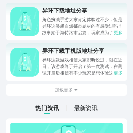
异环下载地址分享
角色扮演手游大家肯定体验过不少，但是
异环这类超自然都市题材的有感受过吗？
故事始于海特洛市启篇，玩家成为了“异
更多
象猎人，需要去做各种任务，下文放置了
异环下载地址，如果大家也想要成为该世
异环下载手机版地址分享
界的一份子，和个性迥异，但是能力非凡
的伙伴一起冒险的话，那就点击下方链接
异环这款游戏相信大家都听说过，就在近
预约下载吧。
日，该游戏终于开启了第一次测试，在测
试开启后相信有不少玩家是想体验这游戏
更多
的，不过想要体验的话就需要先搞清楚游
戏下载途径，那么今天就为各位带来一期
加载更多
异环下载手机版的最新地址分享，来分享
一下在哪可以下载游戏手机版，想了解手
机端该怎么下的朋友就一起来看看吧。
热门资讯
最新资讯