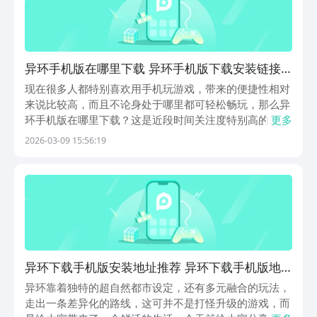
异环手机版在哪里下载 异环手机版下载安装链接
介绍
现在很多人都特别喜欢用手机玩游戏，带来的便捷性相对
来说比较高，而且不论身处于哪里都可轻松畅玩，那么异
环手机版在哪里下载？这是近段时间关注度特别高的二次
更多
元游戏，开放世界的玩法在大都市场景中，大家来探索或
2026-03-09 15:56:19
者破解谜题等等。整体画面还采用虚幻五引擎的技术，再
搭配上动态的视觉效果，任何的场景都可无缝衔接。
【异...
异环下载手机版安装地址推荐 异环下载手机版地
址链接
异环靠着独特的超自然都市设定，还有多元融合的玩法，
走出一条差异化的路线，这可并不是打怪升级的游戏，而