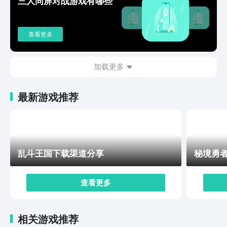
三人同屏对战游戏有哪些
的超自然现代都市。在这个充满烟火气息的城市中，玩家
不仅能在街头巷尾发现新鲜有趣的细节，还可以感受到与
NPC之间互动的真实感，比如街边小型演唱会或偶遇的特
查看更多
殊事件，都能让人不自觉地沉浸其中。载具与住宅系统也
为这个世界增添了许多生活化的玩法。以上就是异环下载
手机版地址介绍的内容了。异环用超自然元素和都市开放
加载更多
世界为玩家勾勒了一幅全新的游戏画卷。即便目前只是冰
山一角，但它已经在剧情、战斗和场景细节上表现出了制
最新游戏推荐
作团队的诚意。如果你对超自然故事感兴趣，又喜欢在开
放世界中自由探索，那么就赶紧下载玩一下看看吧。
乱斗王国下载渠道分享
秘境勇
查看更多
相关游戏推荐