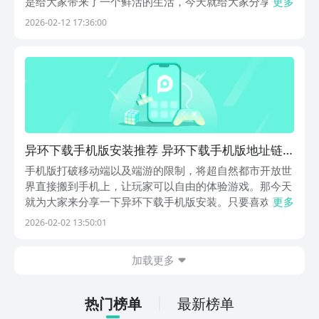
是给大家带来了一个鲜活的生活，今天就给大家分享一下
更多
异环下载手机版安装地址。只要是想下载这款游戏，都可
2026-02-12 17:36:00
以跟着小编一起来了解一下，看一下这款游戏的下载地
址。《异环》最新下载预约地址》》》》》#异环
#《《《...
异环下载手机版安装推荐 异环下载手机版地址链
接
手机版打破移动端以及端游的限制，将超自然都市开放世
界直接搬到手机上，让玩家可以自由的体验游戏。那今天
就为大家来分享一下异环下载手机版安装。只要喜欢这款
更多
游戏，都应该了解一下游戏的下载地址，以及趣味性的玩
2026-02-02 13:50:01
法，希望大家都别错过。在这款精彩的游戏中，就可以让
大家感受到不同之处。《异环》最新下载预约地
加载更多
址》》》...
热门榜单
最新榜单