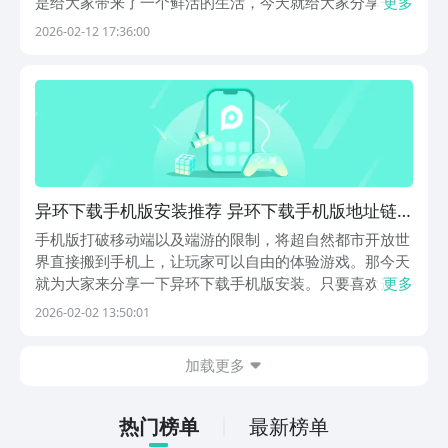
是给大家带来了一个鲜活的生活，今天就给大家分享一下
更多
异环下载手机版安装地址。只要是想下载这款游戏，都可
2026-02-12 17:36:00
以跟着小编一起来了解一下，看一下这款游戏的下载地
址。《异环》最新下载预约地址》》》》》#异环
#《《《...
异环下载手机版安装推荐 异环下载手机版地址链
接
手机版打破移动端以及端游的限制，将超自然都市开放世
界直接搬到手机上，让玩家可以自由的体验游戏。那今天
就为大家来分享一下异环下载手机版安装。只要喜欢这款
更多
游戏，都应该了解一下游戏的下载地址，以及趣味性的玩
2026-02-02 13:50:01
法，希望大家都别错过。在这款精彩的游戏中，就可以让
大家感受到不同之处。《异环》最新下载预约地
加载更多
址》》》...
热门榜单
最新榜单