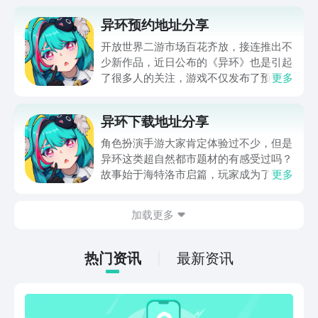
异环预约地址分享
开放世界二游市场百花齐放，接连推出不
少新作品，近日公布的《异环》也是引起
了很多人的关注，游戏不仅发布了预告和
更多
实机演示，也是同步开启了异环预约。那
么这款异环游戏去哪里预约呢？本期这里
异环下载地址分享
就给大家分享最新异环预约地址，并简单
聊一聊这款游戏的玩法亮点。
角色扮演手游大家肯定体验过不少，但是
异环这类超自然都市题材的有感受过吗？
故事始于海特洛市启篇，玩家成为了“异
更多
象猎人，需要去做各种任务，下文放置了
异环下载地址，如果大家也想要成为该世
加载更多
界的一份子，和个性迥异，但是能力非凡
的伙伴一起冒险的话，那就点击下方链接
预约下载吧。
热门资讯
最新资讯