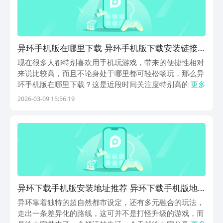
异环手机版在哪里下载 异环手机版下载安装链接
介绍
现在很多人都特别喜欢用手机玩游戏，带来的便捷性相对
来说比较高，而且不论身处于哪里都可轻松畅玩，那么异
环手机版在哪里下载？这是近段时间关注度特别高的二次
更多
元游戏，开放世界的玩法在大都市场景中，大家来探索或
2026-03-09 15:56:19
者破解谜题等等。整体画面还采用虚幻五引擎的技术，再
搭配上动态的视觉效果，任何的场景都可无缝衔接。
【异...
异环下载手机版安装地址推荐 异环下载手机版地
址链接
异环靠着独特的超自然都市设定，还有多元融合的玩法，
走出一条差异化的路线，这可并不是打怪升级的游戏，而