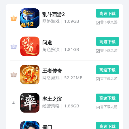
高 速 下 载
乱斗西游2
网络游戏
|
1.09GB
需下载九游
高 速 下 载
问道
角色扮演
|
1.81GB
需下载九游
高 速 下 载
王者传奇
网络游戏
|
52.22MB
需下载九游
高 速 下 载
率土之滨
4
经营策略
|
1.86GB
需下载九游
高 速 下 载
蜀门