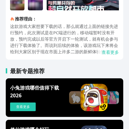
推荐理由：
这款游戏大家想要下载的话，那么就通过上面的链接先进
行预约，此次测试是在PC端进行的，移动端暂时没有开
放，预约完成以后等官方开启下一轮测试，就有机会参与
进行下载体验了。而说到后续的体验，该游戏玩下来将会
给到大家区别于现在市面上许多二游的新鲜体验的，因为
查看更多
该游戏就玩法来看真的很新颖，首先就是独特的载具玩
法。该游戏中拥有载具小汽车，这汽车等同于现实中的汽
最新专题推荐
车，大家可以开车在城市中和野外兜风穿行，之后是游戏
的模拟经营玩法，玩家可以在城市中按照自己的喜好开设
各种类型的店铺，可以通过经营店铺去赚钱。这里的钱说
小兔游戏哪些值得下载
的是游戏币，在有了游戏币之后不仅可以用作角色的升级
2026
突破、武器的强化，还可以用于购买新的载具和公寓，是
的没错，游戏中拥有公寓也就是住宅，但是这些住宅是需
查看更多
要购买的，这也和现实一样。最后在该游戏中大家还会看
到解谜、战斗等元素，这解谜战斗的话就比较常见了，并
不是什么少见的元素，但是这游戏的战斗解谜都和灵异有
关系，这就很少见了，至少在开放世界二游中是鲜少有