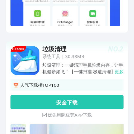
NO.
2
垃圾清理
系统工具
|
30.38MB
垃圾清理：一键清理手机垃圾内存，让手
机健步如飞！【一键扫描 极速清理】手
更多
机得分过低？说明你的手机内存需要清理
啦！点击立即优化功能，一键扫描你的手
人气下载榜TOP100
机内存垃圾，全面优化清理，还原手机本
来面目！【电池修复 延长寿命】我们为
安 全 下 载
您的手机准备的电池降温修复功能，延长
手机电池寿命，轻松省电，让手机长时间
优先用豌豆荚APP下载
续航待机不是梦！【手机瘦身 深度清
理】为手机选择qq或者微信瘦身，短视
频、图片、大文件专清，深度清理你的手