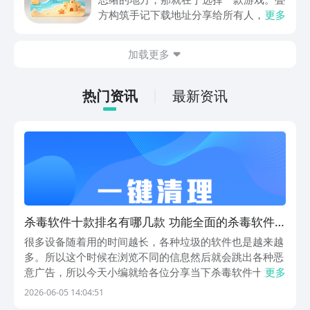
关注，你是否也想要提前进行预约，方便
方构筑手记下载地址分享给所有人，这一
更多
在开服之后立即下载呢？那么千万别错过
款游戏玩起来还是比较简单的，主要是以
今天文章中的这些内容。
休闲体验为主，可以满足大家的体验心
加载更多
情。如果大家想要下载这款游戏，其实方
法很简单，通过以下的链接即可先来看一
下游戏的主要乐趣吧。
热门资讯
最新资讯
杀毒软件十款排名有哪几款 功能全面的杀毒软件
分享
很多设备随着用的时间越长，各种垃圾的软件也是越来越
多。所以这个时候在浏览不同的信息然后就会跳出各种恶
意广告，所以今天小编就给各位分享当下杀毒软件十大排
更多
名。这样能够帮助各位将手机的垃圾清理到位和更好的保
2026-06-05 14:04:51
护好手机的安全，那么当下最安全的豌豆荚应用商店就拥