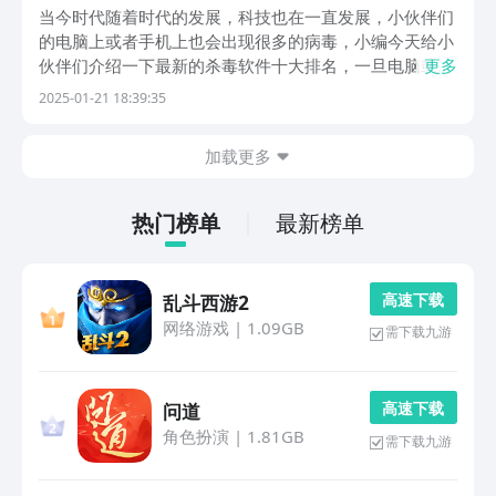
当今时代随着时代的发展，科技也在一直发展，小伙伴们
的电脑上或者手机上也会出现很多的病毒，小编今天给小
伙伴们介绍一下最新的杀毒软件十大排名，一旦电脑或手
更多
机中了病毒就会影响小伙伴们的使用，这时候小伙伴们应
2025-01-21 18:39:35
该及时的清理病毒，有一些小伙伴们不知道杀毒软件的信
息以及下载方式，今天小编就为各位小伙伴们讲解一下
加载更多
吧...
热门榜单
最新榜单
高 速 下 载
乱斗西游2
网络游戏
|
1.09GB
需下载九游
高 速 下 载
问道
角色扮演
|
1.81GB
需下载九游