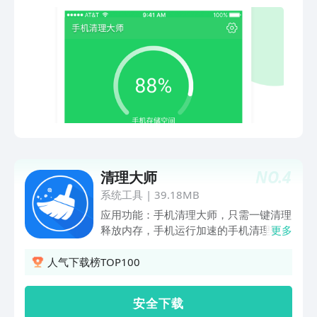
告扫描】清理手机中的广告软件，手机更
干净。【软件管理】卸载无用的预装软
件，存储空间更大。
NO.
4
清理大师
系统工具
|
39.18MB
应用功能：手机清理大师，只需一键清理
释放内存，手机运行加速的手机清理软
更多
件！【一键清理】清理手机垃圾，释放存
储空间 ，让手机更轻松，拒绝卡慢，从
人气下载榜TOP100
此开启~ 【图片专清】快速找到隐藏的图
片垃圾 给手机更多可用空间【视频专
安 全 下 载
清】智能清理短视频以及自由管理手机已