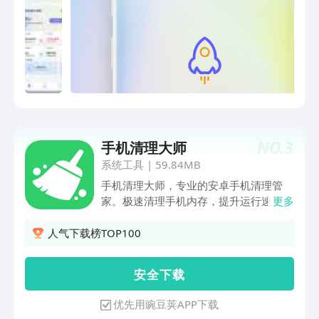
机垃圾，让手机深度还原大内存空间！畅
快聊天不是梦！
NO.
3
手机清理大师
系统工具
|
59.84MB
手机清理大师，专业的安卓手机清理管
家。极速清理手机内存，提升运行速度，
更多
让你的手机远离卡顿。智能扫描引擎，强
力扫描垃圾文件，增加手机存储空间。专
人气下载榜TOP100
清，全面清理运行缓存，是你的贴身手机
管家。【垃圾清理】智能清理引擎，极速
安 全 下 载
清理垃圾文件。【一键加速】一键解决手
机运行卡顿问题，运行更流畅。【专清】
优先用豌豆荚APP下载
深度清理运行中的视频、图片、文件【广