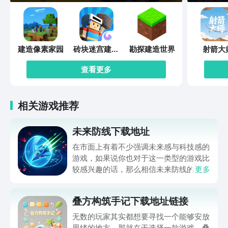
建造像素家园
砖块迷宫建造
勘探建造世界
射箭大
者
查看更多
相关游戏推荐
未来防线下载地址
在市面上有着不少强调未来感与科技感的
游戏，如果说你也对于这一类型的游戏比
较感兴趣的话，那么相信未来防线的名字
更多
你一定是听说过的，小编今天的内容中为
你准备的就是未来防线下载预约的。的相
叠方构筑手记下载地址链接
关链接，在最近这款游戏的热度非常之
高，无论是先进前卫的背景设定，还是紧
无数的玩家其实都想要寻找一个能够安放
张有趣的战斗玩法，都吸引着不少同学的
思绪的地方，那就在于选择一款游戏。叠