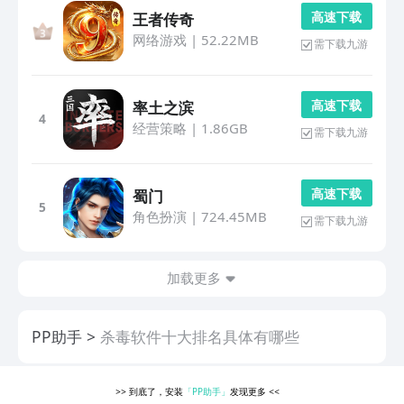
高 速 下 载
王者传奇
网络游戏
|
52.22MB
需下载九游
高 速 下 载
率土之滨
4
经营策略
|
1.86GB
需下载九游
高 速 下 载
蜀门
5
角色扮演
|
724.45MB
需下载九游
加载更多
PP助手
杀毒软件十大排名具体有哪些
>>
到底了，安装
「PP助手」
发现更多
<<