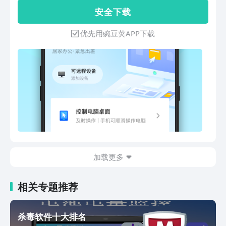
要电话，放心挂断骚扰电话【清理加速】
安 全 下 载
清理加速能力升级，释放空间告别卡慢
【微信清理】个性清理微信缓存，保证微
优先用豌豆荚APP下载
信安全运行---贴心守护---【病毒查杀】安
全防护全新升级，软件云查风险提醒【隐
私保险箱】个性化守护的您的个人隐私
【安全可靠】病毒、系统、充电检测360
度安全护航
加载更多
相关专题推荐
杀毒软件十大排名