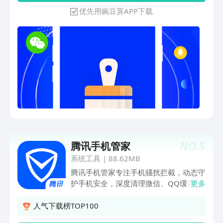
保存视频【通知栏收纳】自动拦截无用的
优先用豌豆荚APP下载
垃圾信息，屏蔽烦人的广告【专清】聊天
时产生的图片、视频、语音、深度清理
畅快聊天 更多清理功能，等你来手机清
理大师体验~
NO.
5
腾讯手机管家
系统工具
|
88.62MB
腾讯手机管家专注手机骚扰拦截，动态守
护手机安全，深度清理微信、QQ缓存，
更多
让手机体积减半，拒绝卡慢。---认真服
务---【骚扰拦截】智能拦截骚扰电话，过
人气下载榜TOP100
滤诈骗垃圾短信【接听助理】不怕漏过重