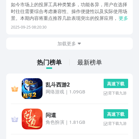
如今市场上的投屏工具种类繁多，功能各异，用户在选择
时往往需要综合考虑兼容性、操作便捷性以及实际使用场
景。本期内容将重点推荐几款表现突出的投屏应用，帮助
更多
大家更高效地实现设备间的画面共享，提升观影、演示或
2025-09-25 08:20:30
娱乐体验。如果你正有相关需求，不妨继续阅读以下介
绍，或许能找到适合自己的那一款。 1、《当贝投屏》
加载更多
热门榜单
最新榜单
高 速 下 载
乱斗西游2
网络游戏
|
1.09GB
需下载九游
高 速 下 载
问道
角色扮演
|
1.81GB
需下载九游