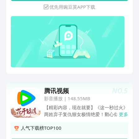
片、好友免费一起看。【温馨提示】如遇
店的小秘密》:爆笑萌宠齐聚一堂! 【海量
优先用豌豆荚APP下载
到问题，请打开爱奇艺APP-我的-帮助与
资源等你发掘】 电影:《月球陨落》《边
反馈，点击页面下方【意见反馈】或【在
缘行者》《人之怒》《007：无暇赴死》
线客服】进行反馈。若您的问题仍未解
《绣春刀II：修罗战场》《反贪风暴3》
决，可进一步反馈至客服邮箱
《诛仙Ⅰ》《动物世界》《终结者:黑暗命
（iqiyikf@qiyi.com）或客服电话（400-
运》《嫌疑人X的献身》《叶问外传：张
923-7171）。我们在修复bug优化产品
天志》《集结号》《拆弹专家》 电视剧:
的路上从未停歇，您的反馈是对我们改善
《滹沱儿女》《逆流而上的你》《六指琴
服务很大的帮助！
魔》《谈判官》《猎场》《桃花依旧笑春
风》《产科医生》《潜伏在黎明之前》
《乱世丽人行》《霞光》《浪漫满厨》
少儿动漫:《飞狗MOCO》《请吃红小豆
吧》《三只松鼠之萌力觉醒》《冒险小狗
NO.
5
腾讯视频
帮》《贝肯熊 第三季》《斑布猫之爱的
暴击》《可可小爱》《圆梦巨人》《兔小
影音播放
|
148.55MB
贝儿歌》《猫小帅故事》《方块熊创意早
【精彩内容，现在就要】《这一秒过火》
教课堂》
两姓弃子复仇狠女极情绝爱！鹅心似火，
更多
一秒开嗑！《兵自风中来》热血军旅！欧
豪蓝盈莹临危受命，硬核演习燃爆逆袭
人气下载榜TOP100
《人鱼》暗黑奇遇！野草少女下水道逃