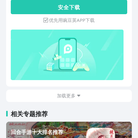
生，揭秘失踪真相《蝉》法内狂徒极致博
安 全 下 载
弈！钟楚曦吴镇宇郑云龙烧脑狼人杀《地
球超新鲜 第2季》地球厨王大赛！刘宇宁
优先用豌豆荚APP下载
宋茜堵上尊严一战，孙红雷郭京飞藏锅偷
油都不省心；地球团全员cos法国宫廷装
扮，继承者之战打响！舞蹈比拼李乃文大
劈叉被拖走，林一王玉雯竟是母子？《一
饭封神 第2季》回归！风云再起，原班人
马全新赛制，残酷比拼下谁能晋级？剧毒
石头鱼下锅，见手青登场，爆浆烤羊眼惊
呆谢霆锋！不看头衔只看厨艺，世界名厨
为晋级拼了！《心动的信号 第9季》恋综
天花板浪漫回归！明艳美女晚宴惊艳全
场，4个男人争着跟我说话怎么办～《脱
加载更多
口秀和Ta的朋友们 第3季》脱口秀就看腾
讯视频！何广智回归，瞿颖舌战小四爷全
场爆笑。《开始推理吧 第4季》动物塑副
相关专题推荐
本上线！推团秉烛夜话恐怖怪谈，下一秒
天降“残肢”，刘宇宁大惊失色嗷嗷叫，章
若楠吓得跳进金靖怀里！张凌赫、丁程
回合手游十大排名推荐
鑫、周柯宇表情包大赏可爱值超标！《寒