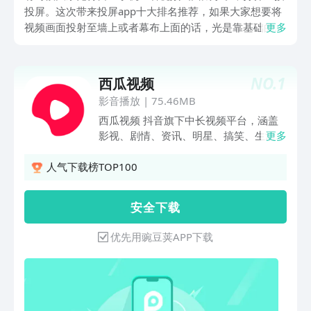
投屏。这次带来投屏app十大排名推荐，如果大家想要将
视频画面投射至墙上或者幕布上面的话，光是靠基础的设
更多
备很难实现。还要通过好用的软件以及功能方可将画面变
大，避免自己仍旧停留在小的屏幕中，只能坐井观天。
NO.
1
西瓜视频
影音播放
|
75.46MB
西瓜视频 抖音旗下中长视频平台，涵盖
影视、剧情、资讯、明星、搞笑、生活记
更多
录等多类内容。每月超过320万创作人、
1.8亿用户活跃在西瓜视频。 【来西瓜视
人气下载榜TOP100
频 免费看短剧还能领金币】 全场短剧免
费看，一边看一边在赚金币！ 免费短剧
安 全 下 载
看越多赚越多，连续签到领取翻倍金币奖
励！ 都市言情、逆袭复仇、穿越脑洞、
优先用豌豆荚APP下载
恋爱豪门、赘婿逆袭等多品类剧目，海量
短剧应有尽有；操作简单，轻轻一点即可
开始爽剧之旅，支持支持倍速观看、跳集
播放、滑动切换等功能，带你畅游短剧！
- 精彩短剧内容：《二十九》《午后玫