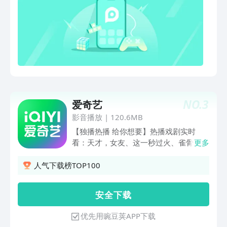
们一起去看世界吧！ 【成为西瓜视频创
与我》甜蜜上映中！变身骑士拯救世界，
作人 一起感受创作的力量】 把课堂搬进
《假面骑士ZZZ》任务继续！还有海量精
博物馆的@水星逛博物馆，为全村老人拍
彩番剧内容等着你，快来与小伙伴们一同
照的@小白的奇幻旅行等超多创作人在西
观看吧！！【电影】《消失的人》热播
瓜等你，成为西瓜视频创作人，让更多人
中，居民楼离奇案件谁才是幕后真凶！
感受生活的温度，共享视频世界～ *数据
《寒战1994》热播中，顶配港星阵容，
来源：QuestMobile
97前夜上演四方权斗！《超级马力欧银
河大电影》热播中，水管工这回上天了！
《河狸变身计划》热播中，大火蜥蜴表情
NO.
3
爱奇艺
包出处，一起尖叫吧！《猪猪侠大电影之
影音播放
|
120.6MB
竞速小英雄》热播中，猪猪侠开飞车啦！
【电视剧】《昭阳公主》独播中！寒门学
【独播热播 给你想要】热播戏剧实时
子李宏毅意外与公主孔雪儿一夜春风后却
看：天才，女友、这一秒过火、雀骨、兵
更多
被抛弃？看状元面首与执政公主相爱相
自风中来、昨夜将至、南部档案、家业、
杀！《屌丝女士》系列B站持续热播中！
低智商犯罪精彩电影不间断：烈焰狂沙、
人气下载榜TOP100
精神状态遥遥领先的屌丝女士来袭，名场
消失的人、寒战1994、奇谭：纸刃渡荒
面一波接一波笑到停不下来！《心间错》
墟、10间敢死队、镖人：风起大漠热门
安 全 下 载
朱正廷怀揣半心，意外邂逅千年灵柳哈妮
综艺看不停：喜剧之王单口季第3季、说
克孜，奇案迭起，精怪横行！全网独播
唱巅峰对决2026、姐姐当家第2季、种地
优先用豌豆荚APP下载
中！《小谢尔顿》全系列B站精彩上线！
吧第4季、天才厨人竖屏短剧随心刷：云