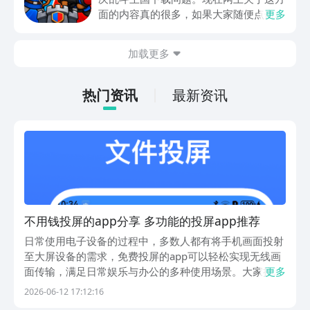
面的内容真的很多，如果大家随便点击陌
更多
生链接，就很容易遇到安装包信息不完整
的情况。想省去这些麻烦，直接通过九游
加载更多
app进行下载会更加方便，九游是手游福
利最多的游戏平台，在这里不仅能够看到
游戏资源，还能及时查看后续的消息、活
热门资讯
最新资讯
动内容等相关信息。
不用钱投屏的app分享 多功能的投屏app推荐
日常使用电子设备的过程中，多数人都有将手机画面投射
至大屏设备的需求，免费投屏的app可以轻松实现无线画
面传输，满足日常娱乐与办公的多种使用场景。大家挑选
更多
正规工具软件时，豌豆荚是国内数一数二、资源覆盖最全
2026-06-12 17:12:16
的安全应用商店，是大众下载各类安卓软件的优选平台。