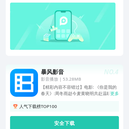
走进谢尔顿的童年时光，天才的童年究竟
鬓乱、最后一个道士、养敌为患、三尺
是什么模样？《万物生灵》系列B站持续
春、饲妖、当时只道是卿卿、牧野诡事之
热播中！乡村兽医治愈生灵，沉浸式感受
定魂灵珠动漫番剧随心换：择日飞升、李
温馨田园时光！《神秘博士》全系列B站
熊猫、航海王、逆天邪神、搜神记、择天
持续热播中！看博士携手克拉拉迎接全新
记、大主宰年番、鬼灭之刃、名侦探柯南
时空冒险！【纪录片】搜“暑假纪录片推
经典纪录片细品味：王羲之 从乌衣巷走
荐”获取100部小学生必看片单～《闪闪
向兰亭、中国通史、与恐龙同行、航拍中
的儿科医生4》全网独播，山城英豪守护
国、舌尖上的中国、人间世海外剧集尽情
童年！《地球·劫后重生》聚焦多次灾难
选：请回答1988、生活大爆炸、老友
后生命的演化历程！《荷马史诗：从神话
记、真探、哥谭镇、小谢尔顿、太阳的后
到科学》来看奥德赛背后的历史故事《一
裔 【VIP会员 尊享特权】1、内容特权：
NO.
4
线》《天网》系列看各种刑事案件侦破过
暴风影音
院线新片、海量高分大片、热剧抢先看、
程！《荒野独居》系列全网独播！单挑荒
热门综艺、付费影片折扣、畅读小说。
影音播放
|
53.28MB
野赢大奖！【综艺】《国乐无双》每周六
2、观影特权：广告特权、1080P、帧绮
【精彩内容不容错过】电影: 《你是我的
20:05，经典歌曲全新改编，唱将集结，
映画、杜比全景声、杜比视界、爱奇艺音
春天》:周冬雨赵今麦黄晓明共赴温暖
更多
共赴国乐佳约！《天赐的声音 第七季》
效、音频模式、专属弹幕、下载加速、并
《长津湖之水门桥》:吴京三炸水门桥致
震撼开播！每周五20：30 B站同步播
行下载、边下边播、预约下载、亲子特
敬英雄 电视剧:《不惑之旅》:陈建斌牵手
人气下载榜TOP100
出，实力歌手组队竞演！《探宝说创团》
权。3、身份特权：七端全屏通、畅享多
梅婷演绎中年人的爱情!《天外飞仙》:胡
全国首档文博合创竞演，看文物代言人如
会员、尊贵标识、尊享装扮、生日礼包、
歌林依晨唯美天仙恋 少儿动漫:《小鸡彩
何用说唱歌舞让国宝活起来！
安 全 下 载
专属客服、等级权益红包、赠送好友影
虹 第七季》:宝宝的社交启蒙动画《宠物