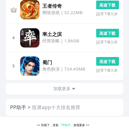
高 速 下 载
王者传奇
网络游戏
|
52.22MB
需下载九游
高 速 下 载
率土之滨
4
经营策略
|
1.86GB
需下载九游
高 速 下 载
蜀门
5
角色扮演
|
724.45MB
需下载九游
加载更多
PP助手
投屏app十大排名推荐
>>
到底了，安装
「PP助手」
发现更多
<<