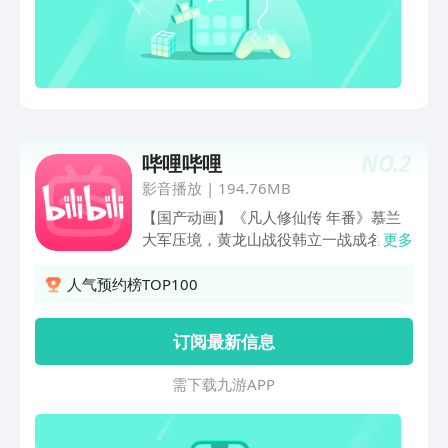
瑰》《金猪玉叶》《桃花马上请长缨》
《丐世龙婿》《结婚当天我成了豪门继承
人》《女婿回乡》《闪婚小孕妻》《神尊
归位》《龙升》《外卖老爹竟是满级大
佬》《大夏傻神》《练气至尊》等 【西
瓜放映厅 你的专属私人影院】 足不出户
看大片，打造你的私人家庭影院！ 《涉
NO.
2
哔哩哔哩
过愤怒的海》《夺宝奇兵5》《疯狂元素
城》《速度与激情10》《银河护卫队3》
影音播放
|
194.76MB
《满江红》《阿凡达：水之道》全网同步
【国产动画】《凡人修仙传 年番》慕兰
首发， 还有经典电视剧、高分电影、热
大军压境，黄龙山战役韩立一战成名。
更多
门综艺等精品内容，4K超高清更精彩。
《牧神记》霸体少年初入世，掀起延康浩
【在这里 看见不一样的烟火】 你可以跟
荡风云。《将夜》永夜将至，拔刀向天。
人气预约榜TOP100
着@渔人阿烽去海边开盲盒，也可以跟着
《百日成王》100天，就让我俩一起加冕
@洛桑和小志玛去雪山摘草药，还可以跟
称王吧！《记忆管理局》消除BUG管理
订阅最新信息
着@一朵北漂看看北漂家族如何把生活过
记忆，去创造你想要的结局吧！《成也萧
的火热，更多不一样的烟火生活等你来发
河》学霸游戏恋爱两不误。【番剧动画】
需 下 载 九 游 A P P
现！ 【西瓜直播 带你足不出户看世界】
成为勇者拯救世界，才是惩罚真正的开
花样美食、游戏大神、趣味旅行、乡野生
始，《判处勇者刑》正在热播！轻松快乐
活，大千世界精彩目不暇接，快跟着主播
又隐有酸涩，像极了青春！《正相反的你