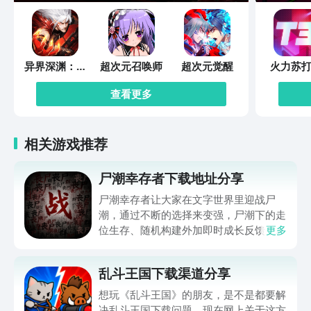
馈】如遇问题或者有好的建议，欢迎加入
QQ体验群反馈，将会有萌哒哒的视频妹
为大家解答，并有持续好礼相送！官方
QQ群：527288510。
异界深渊：觉
超次元召唤师
超次元觉醒
火力苏打
醒
查看更多
相关游戏推荐
尸潮幸存者下载地址分享
尸潮幸存者让大家在文字世界里迎战尸
潮，通过不断的选择来变强，尸潮下的走
位生存、随机构建外加即时成长反馈，让
更多
不少朋友好奇在哪下，那么下文就带来尸
潮幸存者下载地址的分享，让大家都能进
乱斗王国下载渠道分享
入到这个满是僵尸的世界努力求生，想玩
的可千万别错过，赶快来看一看吧。
想玩《乱斗王国》的朋友，是不是都要解
决乱斗王国下载问题。现在网上关于这方