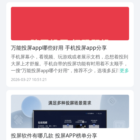
平台拥有专属的净化防护体系，能够自动清理软件捆绑...
万能投屏app哪些好用 手机投屏app分享
手机屏幕小，看视频、玩游戏或者展示文档，总想着投到
大屏上才舒服。手机自带的投屏功能有时用着不太顺手，
一搜“万能投屏app哪个好用”，推荐不少，选项多反而不
更多
知道选哪个。小编试了好几款之后，发现其实有几个用着
2026-03-27 10:51:21
挺省心的，下面挨个说说它们的实际使用情况。1、《乐
播投屏》乐播算是国内做投屏比较早的一家，平时看...
投屏软件有哪几款 投屏APP榜单分享