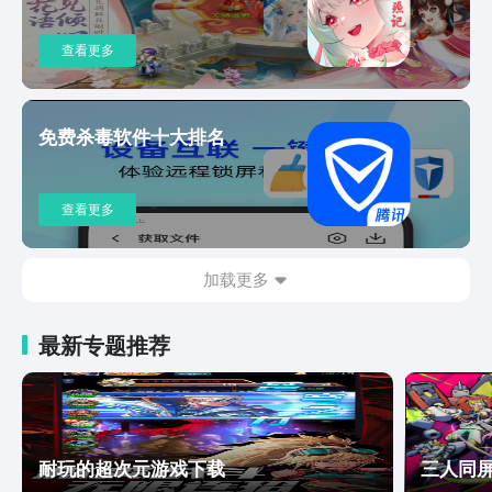
战1994》郭富城、周润发、梁家辉再
掀“寒战”狂潮，吴彦祖、刘俊谦正邪对
查看更多
决，权斗天花板再升级！《10间敢死
队》喜剧人绝境笑对人生，绝症患者组队
实现遗愿清单《今晚正好》马思纯、陈昊
免费杀毒软件十大排名
森直球野性恋，姐狗CP互撩撒糖《斩神
2》国漫神番回归，暑期必看！《完美世
界·剧场版》黑暗大劫降下，仙古终章，
查看更多
悲壮奏响！《谷雨街后巷》穿过现实的迷
宫，欢迎光临“谷雨街后巷”。《南戏》民
国乱世迷局，一尊玉佛头牵出兄弟相杀的
加载更多
宿命。《盲盒》人性盲盒善恶两面！五段
人生，每次开启都是隐藏款 《吾凰在上
之凤御四方》现代少女误入玄机界，觉醒
最新专题推荐
凤凰神力逆天改命。《狂徒》绝境狂徒杀
疯了！草根少年逆袭真大佬《前浪2》一
生未婚，500万遗产谁来继承？相伴18年
未领证的老伴病危《大唐少年天行传》猫
女夜行琵琶自燃，长安城怪事一件接一
耐玩的超次元游戏下载
三人同
件，四个少年侦探这就开查！【意见反