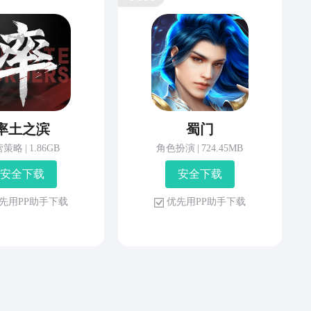
率土之滨
蜀门
营策略
|
1.86GB
角色扮演
|
724.45MB
安 全 下 载
安 全 下 载
先 用 P P 助 手 下 载
优 先 用 P P 助 手 下 载