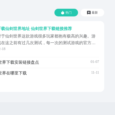
热门
最新
下载仙剑世界地址 仙剑世界下载链接推荐
对于仙剑世界这款游戏很多玩家都抱有极高的兴趣。游
戏在这之前有过几次测试，每一次的测试游戏的官方都
2-18
会根据玩家们的意见来进行合理的更改，这也让游戏的
趣味性得到了提升。那么，下载仙剑世界地址在哪？很
01-07
世界下载安装链接盘点
多玩家对于游戏的下载地址并不是很清楚，所以才会在
网上进行询问。【仙剑世界】最新版下载》》》》》#仙
11-11
世界在哪里下载
世界#《...