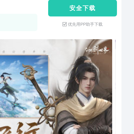
安 全 下 载
优先用PP助手下载