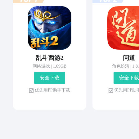
乱斗西游2
问道
网络游戏
|
1.09GB
角色扮演
|
1.
安 全 下 载
安 全 下 载
优 先 用 P P 助 手 下 载
优 先 用 P P 助