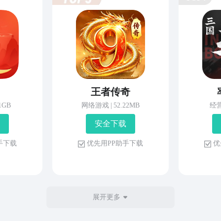
王者传奇
81GB
网络游戏
|
52.22MB
经
安 全 下 载
 手 下 载
优 先 用 P P 助 手 下 载
优 
展开更多