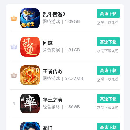
高 速 下 载
乱斗西游2
网络游戏
|
1.09GB
需下载九游
高 速 下 载
问道
角色扮演
|
1.81GB
需下载九游
高 速 下 载
王者传奇
网络游戏
|
52.22MB
需下载九游
高 速 下 载
率土之滨
4
经营策略
|
1.86GB
需下载九游
高 速 下 载
蜀门