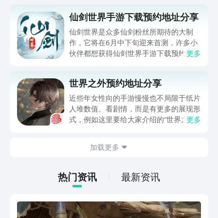
仙剑世界手游下载预约地址分享
仙剑世界是众多仙剑粉丝所期待的大制
作，它将在6月中下旬迎来首测，许多小
伙伴都想获得仙剑世界手游下载预约的地
更多
址，想要体验一下开放世界版本的仙剑世
界是什么样的，因为大家对仙剑这个IP可
世界之外预约地址分享
能更多的印象还停留在单机游戏上。本期
就来简单给大家聊一聊这款仙剑世界怎么
近些年女性向的手游慢慢也不局限于纸片
下载，并简单介绍一下它。
人堆数值、看剧情，而是有更多的展现形
式，例如这里要给大家介绍的“世界之
更多
外”，便是一款RPG，也就是角色扮演类
型玩法的。游戏已经开启预约，下面便给
加载更多
大家带来世界之外预约地址分享，喜欢这
种全新玩法、题材女性向游戏的玩家不妨
来看看吧！
热门资讯
最新资讯