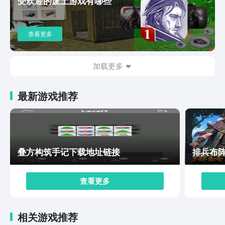
受欢迎的废土游戏有哪些
战。仙剑世界预约地址已经分享在上方了，本作拥有独特
的仙侠风格和精美的视觉效果，再加上特别的玩法，相信
无论是追求冒险刺激还是沉浸于美丽风景的小伙伴，都能
查看更多
在这个世界中得到满足。
加载更多
最新游戏推荐
叠方构筑手记下载地址链接
排兵布
查看更多
相关游戏推荐