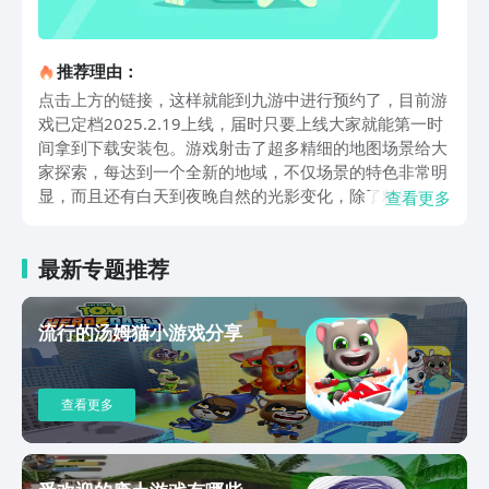
推荐理由：
点击上方的链接，这样就能到九游中进行预约了，目前游
戏已定档2025.2.19上线，届时只要上线大家就能第一时
间拿到下载安装包。游戏射击了超多精细的地图场景给大
家探索，每达到一个全新的地域，不仅场景的特色非常明
显，而且还有白天到夜晚自然的光影变化，除了精细外地
查看更多
图上还拥有很多可以探索的元素，大家可以通过破解谜题
或找到隐藏地点的方式找到宝箱，让探索的过程时刻充满
最新专题推荐
惊喜感。除了探索外，剧情方面该作也非常注重细节，地
图上面会有各种散落的书本、笔记等，内容从任务提示到
背景介绍都有，既能增加大家对世界观的了解也能满足收
流行的汤姆猫小游戏分享
集喜好，而且在进行一些剧情演出时，还会配合着场景而
发生改变，比方说序章中结尾对话完刚好就迎来了日出，
仿佛就是在提醒大家要打点行装出发了，这些细节之处，
查看更多
相信能让每一个过剧情的小伙伴更加沉浸其中。本作中还
设计了特别的御灵玩法，这种能力能让大家驾驭万物，比
方说战斗的时候可以安排收服的精怪协助战斗，甚至在副
本中还能附身在大型的boss身上，和敌人展开一场世纪大