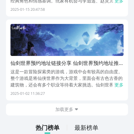
经典角色和情感基调。玩家有机会与李逍遥、赵灵儿、林
更多
月如等标志性角色并肩作战，体验仙剑系列特有的情感纠
2025-01-15 20:47:58
葛和命运抉择。这种深刻的情感共鸣，让玩家在游戏中感
受到了浓郁的中式情感张力，因此感兴趣的玩家们抓紧
来...
仙剑世界预约地址链接分享 仙剑世界预约地址推
荐
这是一款冒险探索类的游戏，游戏中会有较高的自由度。
整个游戏是将仙侠世界作为大背景，里面会有古色古香的
建筑物，还会有多个职业等待着大家挑选。仙剑世界预约
更多
地址到底是什么呢？感兴趣的小伙伴都可以看一下接下来
2025-01-02 11:36:27
的介绍，赶紧来体验一下吧。《仙剑世界》最新预约下载
地址》》》》》#仙剑世界#《《《《《点击以上的链接...
加载更多
热门榜单
最新榜单