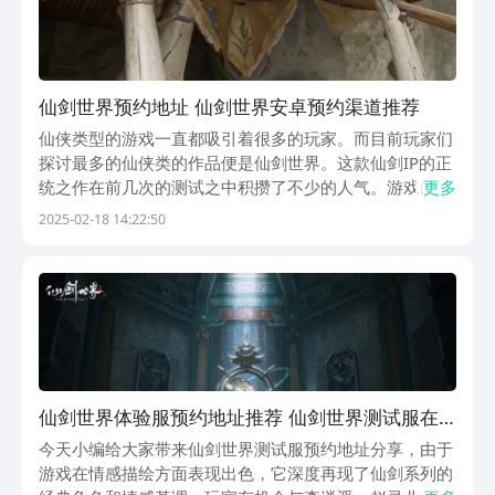
仙剑世界预约地址 仙剑世界安卓预约渠道推荐
仙侠类型的游戏一直都吸引着很多的玩家。而目前玩家们
探讨最多的仙侠类的作品便是仙剑世界。这款仙剑IP的正
统之作在前几次的测试之中积攒了不少的人气。游戏的玩
更多
法和画面都很不错。那么，仙剑世界预约渠道在哪？很多
2025-02-18 14:22:50
玩家不知道该去哪里进行预约，所以才会进行询问。【仙
剑世界】最新版预约/下载》》》》》#仙剑世界#《...
仙剑世界体验服预约地址推荐 仙剑世界测试服在
哪里预约
今天小编给大家带来仙剑世界测试服预约地址分享，由于
游戏在情感描绘方面表现出色，它深度再现了仙剑系列的