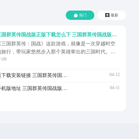
热门
最新
三国群英传国战版正版下载怎么下 三国群英传国战版下载方法盘点
《三国群英传：国战》这款游戏，就像是一次穿越时空
的旅行，带玩家悠然步入那个英雄辈出的三国时代。它
7-08
不仅仅是一款游戏，更像是一本活灵活现的历史画卷，
那么三国群英传国战版正版下载怎么下？接下来小编为
04-12
三国群英传国战版安卓手机版下载安装链接 三国群英传国战版最新版本下载链接
大家介绍一下，玩家不再是旁观者，而是成为了故事的
主角，亲自书写属于玩家的传奇篇章。【三国群英传：
04-11
三国群英传国战版预约安卓手机版地址 三国群英传国战版最新下载链接
战版】最新...