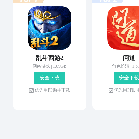
乱斗西游2
问道
网络游戏
|
1.09GB
角色扮演
|
1.
安 全 下 载
安 全 下 载
优 先 用 P P 助 手 下 载
优 先 用 P P 助