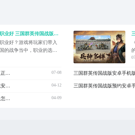
三国群英传国战版国战哪些职业好 三国群英传国战版职业分享
职业好？游戏将玩家们带入
国的战争当中，职业的选择
0
道刚进入游戏的时候选择什
小伙伴们介绍一下各个职业
07-08
三国群英传国战版正版下载安装链接 三国群英传国战版正版下载手机版
介绍之后，大家心中就有选
职业，这是一种向对比较全
04-12
三国群英传国战版下载链接 三国群英传国战版最新下载安装链接
国
04-09
三国群英传国战版下载安装链接推荐 三国群英传国战版怎么下载