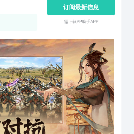
订阅最新信息
需 下 载 P P 助 手 A P P