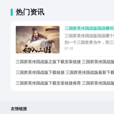
热门资讯
三国群英传国战版国战哪个
到一个三国世界当中，而三
07-18
至关重要，很多小伙伴不知
么职业比较好，接下来先给
的特点，相信看完职业详情
择思路了。首先是豪杰这种
能发展的角色...
友情链接