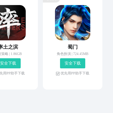
率土之滨
蜀门
营策略
|
1.86GB
角色扮演
|
724.45MB
安 全 下 载
安 全 下 载
先 用 P P 助 手 下 载
优 先 用 P P 助 手 下 载