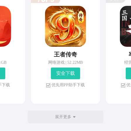
王者传奇
81GB
网络游戏
|
52.22MB
经
安 全 下 载
 手 下 载
优 先 用 P P 助 手 下 载
优 
展开更多