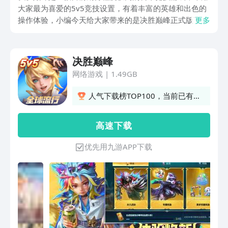
大家最为喜爱的5v5竞技设置，有着丰富的英雄和出色的
操作体验，小编今天给大家带来的是决胜巅峰正式版下载
更多
地址。相信现在已经有很多小伙伴在期待着游戏正式版本
出现，虽然现在还没有正式上线，不过可以提前做好准
备，下方链接就是大家需要保存下来的。
决胜巅峰
网络游戏
|
1.49GB
人气下载榜TOP100，当前已有
4698人订阅
高 速 下 载
优先用九游APP下载