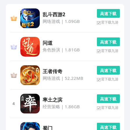
高 速 下 载
乱斗西游2
网络游戏
|
1.09GB
需下载九游
高 速 下 载
问道
角色扮演
|
1.81GB
需下载九游
高 速 下 载
王者传奇
网络游戏
|
52.22MB
需下载九游
高 速 下 载
率土之滨
4
经营策略
|
1.86GB
需下载九游
高 速 下 载
蜀门