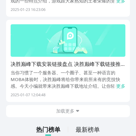
戏的一些特点介绍，游戏跟大家熟知的王者荣耀的竞技玩
更多
法是同一类型，但是这款游戏又有其他游戏没法比拟的优
2025-01-23 16:23:06
点，接下来小编会为大家进行逐一的优点介绍，感兴趣的
玩家们就一起看看关于决胜巅峰免费下载的全部内容
吧。...
决胜巅峰下载安装链接盘点 决胜巅峰下载链接推
荐
当你习惯了一个服务器、一个圈子、甚至一种语言的
MOBA体验时，决胜巅峰将给你带来前所未有的竞技快
感。今天小编就带来决胜巅峰下载地址介绍。让你轻松感
更多
受多文化的游戏火花，10分钟一局的快节奏玩法，随时随
2025-01-07 12:04:48
地热血开团，它绝对是一款能够点燃每一个玩家心中电竞
梦想的游戏。《决胜巅峰》最新下载预约地址》》》》》
加载更多
#...
热门榜单
最新榜单