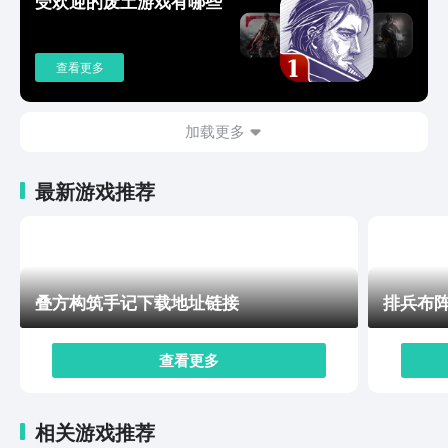
受欢迎的废土游戏有哪些
能够打出炫酷操作和技巧，一人就可以帮助队伍获得胜
利。在公平性方面没有始终强悍的英雄，每一个出现的角
色都形成了闭环克制关系，再加上游戏本身也比较重视团
查看更多
队合作，大家可以放心选择自己喜欢的英雄，不用担心过
强或过弱。在游戏时长方面，大多数情况下只需要十几分
钟就能完成一场精彩的比赛，这对于广大上班族来说是非
加载更多
常贴心的，在上班时间摸鱼就可以直接拿来开启一局。在
每场对局结束之后，都会根据玩家在其中的表现来进行评
最新游戏推荐
价。计算成绩时引入了败方mvp不掉星的设计，这一项设
计的加入极大提升了大家的体验感，再也不用担心被队友
坑而直接掉星的问题。如果是获胜方表现非常良好的选
手，还能够直接跳跃式升星或者是直接提升段位，这样就
能帮助大家早日摆脱低段位，升到高水平层次去体验竞技
叠方构筑手记下载地址链接
排兵布
乐趣。以上链接就是小编今天为大家带来的决胜巅峰正式
版下载地址，相信大家通过小编的介绍，已经对游戏有着
较为深入的认识。从这些优势来看还是非常值得期待的，
查看更多
大家在预约之后就可以耐心等待正式版上线，到时会收到
平台的提醒。
相关游戏推荐