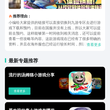
推荐理由：
小编给大家提供的链接可以直接切换到九游专区去进行游
戏下载和预约，目前在国服并没有上线，所以大家可以提
前去预约。这样能够第一时间收到相关消息，还可以提前
查看一些攻略等内容。这款游戏现在已经有了很多明确的
资料，并且在海外服也已经运行较长时间，所以对游戏整
查看更多
体玩法以及特点都有了很明确的介绍。小编在体验过之后
也来给大家介绍一下游戏的主要优势，大家在看过之后就
最新专题推荐
明白是否适合自己了。作为一款注重操作的竞技类游戏，
英雄角色的设置自然是最关键方面，在这一点上决胜巅峰
也投入了大量精力。在角色外形和背景故事方面吸收了全
流行的汤姆猫小游戏分享
球各地很多不同的文化元素，里面的英雄涵盖了多个神话
中的人物，展现出了策划全球性视野。在可操作性以及公
平性等方面，也经过了时间检验，针对不同水平层次用户
查看更多
推出了不同操作难度的英雄。例如一些基础辅助或射手、
肉盾，只需要很简单操作就能打出不错的效果，新手玩家
拿来之后简单练习就能直接上手去打排位。还有一些属于
高难度操作，需要长时间研究才能够入门，但上手之后就