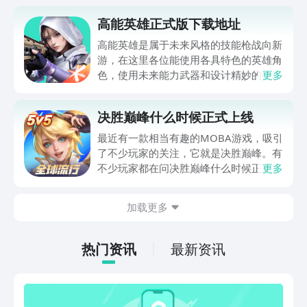
高能英雄正式版下载地址
高能英雄是属于未来风格的技能枪战向新
游，在这里各位能使用各具特色的英雄角
色，使用未来能力武器和设计精妙的技能
更多
机制，与其他玩家进行激烈对战。小编就
来分享下高能英雄正式版下载地址。本作
决胜巅峰什么时候正式上线
画面优良，音效震撼，玩法多样，让你体
验到完全不同的射击乐趣。如果你想现在
最近有一款相当有趣的MOBA游戏，吸引
就体验一下，那不妨使用下方链接进行下
了不少玩家的关注，它就是决胜巅峰。有
载体验。
不少玩家都在问决胜巅峰什么时候正式上
更多
线，小编今天就为大家带来了这款游戏具
体的上线时间与下载地址。作为一款
加载更多
MOBA手游与其他的同类型游戏相比，它
的节奏显得更快，因此玩家们都很期待，
那么跟着小编继续来了解吧。
热门资讯
最新资讯