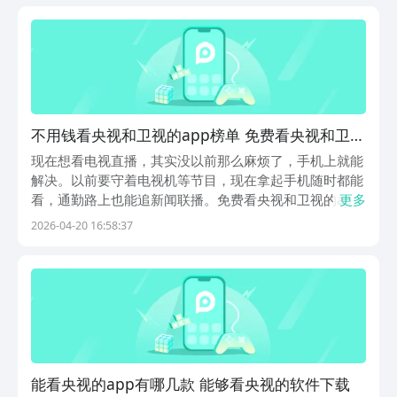
书籍等各种数字内容，资源储备十分充足。下面介绍的...
不用钱看央视和卫视的app榜单 免费看央视和卫视
的app有哪几款
现在想看电视直播，其实没以前那么麻烦了，手机上就能
解决。以前要守着电视机等节目，现在拿起手机随时都能
看，通勤路上也能追新闻联播。免费看央视和卫视的app
更多
这两年出了不少，功能做得都挺实在，不像有些平台广告
2026-04-20 16:58:37
多得烦人。选对软件能省不少事，不用再为错过节目发
愁，也不用忍受广告插播打断观看节奏。1、《CCTV...
能看央视的app有哪几款 能够看央视的软件下载