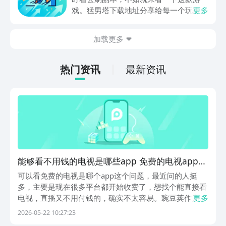
戏。猛男塔下载地址分享给每一个玩家，
更多
这款游戏主要的就是以挂机角色扮演爬塔
为主。并不需要高强度的动手操作，利用
加载更多
空余的时间就可以慢慢的养成角色，就很
适合那些普通的玩家，大家可以一起来看
一下。
热门资讯
最新资讯
能够看不用钱的电视是哪些app 免费的电视app有
哪几款
可以看免费的电视是哪个app这个问题，最近问的人挺
多，主要是现在很多平台都开始收费了，想找个能直接看
电视，直播又不用付钱的，确实不太容易。豌豆荚作为国
更多
内资源最全的应用商店，收录了有200万款+的安卓应用
2026-05-22 10:27:23
和游戏，多个平台的应用资源被整合了，还汇聚了影音、