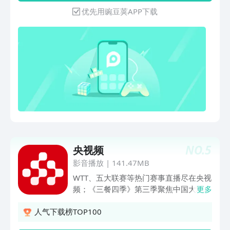
《金牌喜剧班》、《典籍里的中国》、
各大热门卫视如卫视、湖南卫视、浙江卫
优先用豌豆荚APP下载
《中国诗词大会》、《经典咏流传》、
视、东方卫视、江苏卫视、安徽卫视、深
《故事里的中国》、《等着我》等经典栏
圳卫视、广东卫视等。【地方台应有尽
目，热播剧《觉醒年代》等，及各种体育
有】广东珠江、广东公共、湖南经视、湖
赛事CBA、中超、欧冠、意甲、法甲、
南、湖南都市、湖北经视、河北都市、东
NHL常规赛等。 【新闻资讯随时掌握】
南卫视、上海新闻综合、辽宁经济、山东
新闻直播间、中国新闻、朝闻天下、新闻
教育、深圳都市频道……电视节目单全都
联播、焦点访谈、今日关注、体坛快讯，
有！【体育频道】CCTV5、广东体育、五
为你带来权威专业的内容，涵盖资讯、热
星体育、先锋乒羽、体育BTV冬奥纪实
点、时事、体育、娱乐的视频客户端。
等。体育赛事节目单同步更新，cba、女
【看视频，用“央视影音”就好了】 央视影
排联赛、中超、英超，乒乓球、台球，各
音是央视网为全球移动用户倾力打造的电
类比赛电视节目单。爱看电视TV给您带
视直播应用，支持覆盖央视全部频道直
来更好的体验，期待并感谢您的支持和反
播，提供丰富优质的电视栏目、体育赛
NO.
5
央视频
馈。
事、影视综艺等海量视频，努力打造优质
影音播放
|
141.47MB
的观看体验，让用户做到随心所欲看电
WTT、五大联赛等热门赛事直播尽在央视
视。 一、内容看点 1、网上的CCTV：涵
频；《三餐四季》第三季聚焦中国大地风
更多
盖了央视、卫视、地方频道等众多个电视
味美食，通过一省双城的探访，生动讲述
栏目的点播检索。包括CCTV1、CCTV5、
美食背后的历史源流、文化故事。央——
人气下载榜TOP100
CCTV13等央视以及地方卫视的精品电视
背靠中央广播电视总台强大的内容生产能
栏目点播回放。 2、新闻联播等王牌栏目