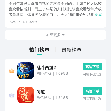
不同年龄段人群看电视的需求是不同的，比如年轻人比较
喜欢看情感剧，而上了年纪的人群则比较喜欢看战争片或
者是新闻、体育等类型的节目。今天我们来介绍能看央视
更多
的app，如果是中老年人群就可下载这些app，能帮您看
2024-07-16 17:52:36
到央视的各种各样节目，无论是新闻还是体育比赛以及名
人访谈、纪录片都可看。1、《CCTV手机电视》...
加载更多
热门榜单
最新榜单
高 速 下 载
乱斗西游2
网络游戏
|
1.09GB
需下载九游
高 速 下 载
问道
角色扮演
|
1.81GB
需下载九游