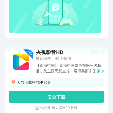
NO.
3
央视影音HD
影音播放
|
46.94MB
【直播中国】 直播中国是央视网一级频
道，集主题思想宣传、展现美丽中国、城
更多
市地标、中国村庄、魅力小镇、一带一路
等于一体，运用5G+4K+AI最新的网络及
人气下载榜TOP100
数据技术，以慢直播、移动直播、推流直
播以及短视频等多种方式进行各类专题宣
安 全 下 载
传报道 【典籍里的中国】 《典籍里的中
国》作为总台重点文化类创新节目，聚焦
优先用豌豆荚APP下载
中华优秀文化典籍，从中甄选最值得讲述