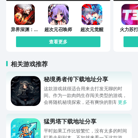
异界深渊：觉
超次元召唤师
超次元觉醒
火力苏打
醒
查看更多
相关游戏推荐
秘境勇者传下载地址分享
这款游戏就很适合用来去打发无聊的时
间。作为一款肉鸽生存闯关类型的游戏，
会将随机秘境探索，还有爽快的割草闯关
更多
全部都放在一起。秘境勇者传下载地址是
在什么地方呢？玩家只需要通过以下的链
猛男塔下载地址分享
接就可以下载。游戏的上手门槛还是比较
低的，一只手就可以操控，很适合用来去
平时如果工作比较繁忙，没有太多的时间
打发无聊的时间，可玩性真的比较高。
盯着去刷副本，不如就来看一下这款游