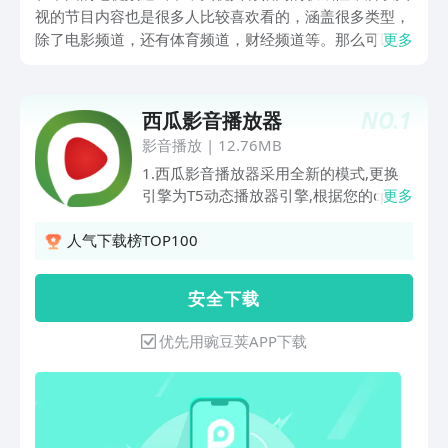
视的节目内容也是很多人比较喜欢看的，涵盖很多类型，
除了电影频道，还有体育频道，财经频道等。那么可以看
更多
央视的电视app有哪些呢？今天小编就给大家详细的介绍
几款，如果很喜欢看央视所播出的各种节目，只需要手机
下载这些app，就能满足需求。
NO.
1
西瓜影音播放器
影音播放
|
12.76MB
1.西瓜影音播放器采用全新的模式,更换
引擎为T5动态播放器引擎,根据您的cpu,
更多
次使用初始化最优的引擎包,我们亲测支
持所有格式(我们测试用的高清大视频文
人气下载榜TOP100
件,2G左右,全部完美支持,而且无任何卡
顿的情况,所以我们才放弃自己开发的dd
安 全 下 载
引擎,更换成T5引擎)2.西瓜影音播放器本
地全媒体格式支持,支持目前所有主流的
优先用豌豆荚APP下载
媒体格式（mp4、avi、wmv、flv、
mkv、mov、rmvb,mp3,rm等）括号内
的格式均亲测支持。UI交互功能特性:1.
西瓜影音播放器额外拥有文件浏览功能,
除了影音文件,txt,图片文件都可以通过调