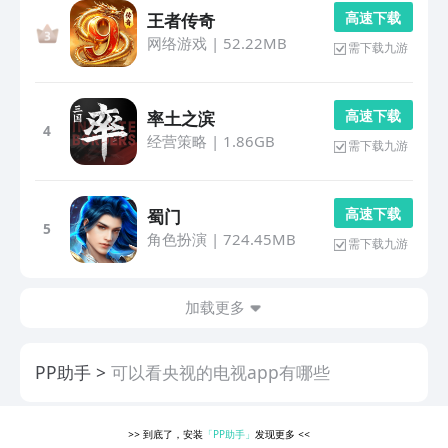
高 速 下 载
王者传奇
网络游戏
|
52.22MB
需下载九游
高 速 下 载
率土之滨
4
经营策略
|
1.86GB
需下载九游
高 速 下 载
蜀门
5
角色扮演
|
724.45MB
需下载九游
加载更多
PP助手
可以看央视的电视app有哪些
>>
到底了，安装
「PP助手」
发现更多
<<