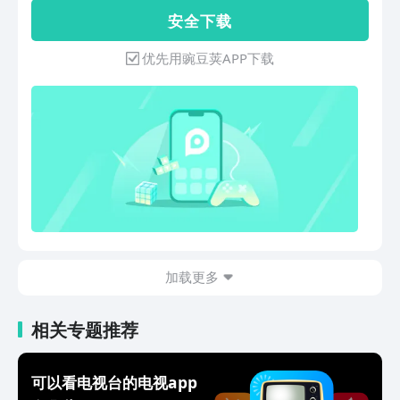
力和节目资源，打造品质内容和强大IP；
全网首播：海量的视频点播服务，纪录
安 全 下 载
洋——紧跟时代潮流，适合手机用户碎片
片、电影、综艺、动画等内容，随心筛选
化的信息消费习惯；氧——热播大剧、顶
随心看；同时涵盖电视报道、央视权威评
优先用豌豆荚APP下载
级赛事、权威新闻，看过不仅一笑而过，
论、时事热点新闻、精彩体育赛事等高清
还能有所收获；Young——丰富多元的视
视频。 二、功能特点 1、全能的电视直
频内容类型，微短剧、长剧集、直播、电
播神器，提供覆盖全国，包括央视、卫
视、VR、4K、8K……给用户更多新选
视、城市频道等直播信号，24小时不间
择。在央视频不仅能看到权威的时事内
断播出。 2、强大的直播时移功能，支持
容，还可以看到“泛文体、泛资讯、泛知
7x24小时任意观看，同时提供预约、回
识”多元化的精彩视频；不仅有轻松好玩
看、推送等贴心的服务，精彩的节目不再
的文娱、动漫、影视等内容，还有知名主
错过。 3、打造属于自己的口袋电视，收
播、记者、编导等总台“名人”为央视频创
藏、播放历史、直播预约满足你全方位的
作的独家视频；不仅聚合了《新闻联播》
个性化需求。 4、便捷检索，轻松操作，
《动物世界》《天下足球》《航拍中国》
通过栏目和点播的垂直化分类，多维度筛
加载更多
《舌尖》等数不胜数的新老热播节目，也
选以及搜索等功能，轻松找到想看的节
汇聚了央视及各地方卫视三十余个频道的
目。 5、好内容要记得分享哦，绑定社交
电视节目直播，更有丰富的赛事和热点事
相关专题推荐
平台账号后就可以一键分享给自己的好
件的实况报道。央视频，做有品质的视频
友。 6、您的支持和理解是我们前进的最
社交媒体。
大动力，如果您不吝赐五星，相信我们会
可以看电视台的电视app
越做越好!