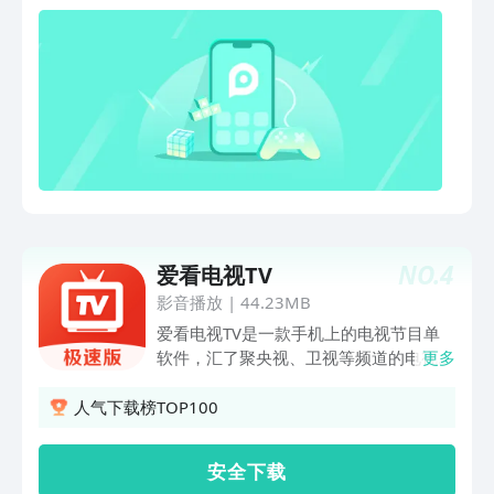
的优秀传统文化作品，以“文化节目+戏剧
+影视化”的方式，讲述典籍的成书、核心
思想以及流转中的闪亮故事，让书写在典
籍里的文字“活”起来，展现典籍里蕴含的
中国智慧、中国精神和中国价值。 【经
典咏流传】 本季节目延续“和诗以歌”的原
创模式，一是升华立意，节目立足“两个
百年”奋斗目标的历史交汇点，寻找华夏
文明中具有民族精神和英雄情怀的经典诗
词，创新融合“中华优秀传统文化、革命
文化、社会主义先进文化”三大文化，弘
NO.
4
爱看电视TV
扬中华民族精神。 【央视影音观影团】
央视影音观影团旨在打造大型影视作品现
影音播放
|
44.23MB
场互动活动。通过影片宣发方式，每月招
爱看电视TV是一款手机上的电视节目单
募观众，组织观影。现场与主创团队或业
软件，汇了聚央视、卫视等频道的电视节
更多
界专家面对面交流，分享观影心得。以央
目单，用户可以在手机上查看体育、新
视为品牌背书，提升影片品牌传播力度，
闻、综艺等热门节目的节目时间。爱看电
人气下载榜TOP100
网友可通过央视影音综艺首页抢票专题页
视TV，包体小，高清流畅，电视节目单
面、央视网、央视影音等渠道互动报名参
内容齐全！【央视卫视频道齐全】
安 全 下 载
与现场活动。 【央视独播热播看个够】
CCTV1-13、央视全套电视节目单内容，