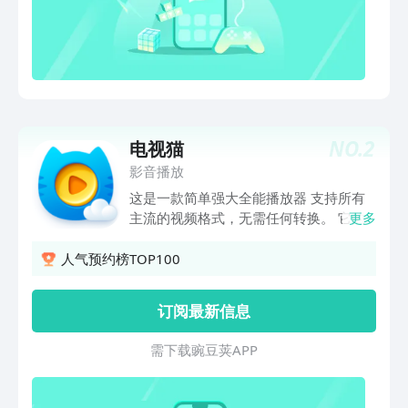
用本地引擎查看,非常方便.2.西瓜影音播
放器还可以通过wifi与进行面流量文件传
输.3.西瓜影音播放器一如既往的播放器
支持手势,滚动条控制等,可以调整进度,声
音,可谓非常非常方便.4.西瓜影音播放器
播放界面支持横竖屏切换,拥有快进快退,
暂停等控制功能5.西瓜影音播放器播放界
NO.
2
电视猫
面支持锁屏功能,看电影的时候可以锁住,
不会因为您误点屏幕而对您看电影造成影
影音播放
响关键字:西瓜影音播放器,播放器
这是一款简单强大全能播放器 支持所有
主流的视频格式，无需任何转换。 它的
更多
智能核心技术自动检测视频格式，使得它
更容易，让您享受更流畅，更优质的视
人气预约榜TOP100
频。
订阅最新信息
需 下 载 豌 豆 荚 A P P