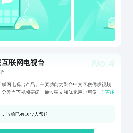
！3000+频道等你选择。看体育赛事：有cctv5直播，还
选择——cctv1、cctv5+、广东体育、五星体育、劲爆
、先锋乒羽、四海钓鱼、天元围棋、风云足球等各种体
播频道齐全；NBA、中超、英超、亚冠、CBA、欧冠、
、意甲、德甲、法甲、奥运会、欧洲杯、美洲杯、世界
选赛、大师杯、各类世锦赛，你与赛场之间，只差一个
的距离。看热点新闻：cctv1、cctv4、cctv13一手新闻
，经典栏目新闻直播间、朝闻天下、新闻联播、焦点访
No.
4
民互联网电视台
防务新观察、珠江新闻、直播港澳台、中国电影报道、
快讯等权威专业内容，全球热点及时掌握。看综艺节
放
奔跑吧、极限挑战、快乐大本营、天天向上、密室大逃
互联网电视台产品。主要功能为聚合中文互联优质视频
欢乐喜剧人、向往的生活、王牌对王牌、中国好声音、
，分发当下视频要闻，通过建立和优化用户画像，智能
更多
风、开门大吉——你喜欢的综艺节目都能找到。看电
推荐为你推荐个性化、有趣化的视频内容。以上，我们
紧跟院线，及时播放热门高清电影，cctv6等电影频道全
做年轻化、亲民化、有趣化轻奢视频分发平台。
放精彩电影，我和我的祖国、爱宠大机密、的我们、速
0 ，当前已有1047人预约
激情、拆弹专家、失独、搜索、解忧杂货店。开播上电
创建自己的频道，直播间展示你的才艺，连麦互动、聊
友，自己开直播频道赚零花钱，让更多人发现你有趣的