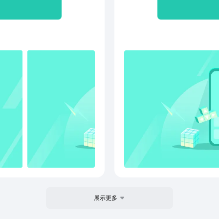
大吉》《中国舆论场》等精
灵魂
视直
张，
展示更多