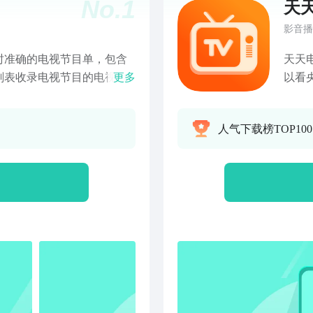
No.
1
天
影音播
供及时准确的电视节目单，包含
天天
刻表收录电视节目的电视台
更多
以看央
V2财经，CCTV3综艺，
汇聚
CCTV5+体育赛事，CCTV6
女排
人气下载榜TOP100
8电视剧，CCTV9记录，
门赛
CTV12社会与法，CCTV13
一手
5音乐卫视 湖南卫视，卫视，浙
论，
云南卫视，陕西卫视，山西
门比
东卫视，吉林卫视，天津卫
落。
视，重庆卫视。***热剧老
照耀
我是真的爱你》《对你的爱很
爱美
《大江大河2》《西游记》，
台、
。节目单提前预约。***电
道。
ctv1、cctv5等各中央电视
大卫