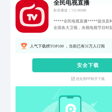
全民电视直播
影音播放
|
133.86MB
*****全民电视直播*****提
全国各大卫视，央视电视节目时
有：央视 CCTV1新闻综合，CCT
CCTV4中文国际，CCTV5体育，
人气下载榜TOP100 ，当前已有31万人订阅
电影，CCTV7军事农业，CCTV
CCTV10科技，CCTV11戏曲，C
新闻，CCTV14少儿，CCTV1
安 全 下 载
江卫视，东方卫视，江苏卫视，
卫视，四川卫视，深圳卫视，山
优先用PP助手下载
视，安徽卫视，广东卫视，湖北卫
剧*** 《我在他乡挺好的》《
美》《重案六组》《父母爱情》
还有更多韩剧、港剧、美剧、日剧
视大全*** 频道共计1600+，包含c