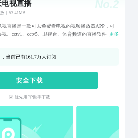
No.
2
天电视直播
放
|
53.41MB
电视直播是一款可以免费看电视的视频播放器APP，可
视、cctv1、cctv5、卫视台、体育频道的直播软件；是
更多
了电视、电影、综艺、资讯的视频播放器。足球乒乓球
CBA奥运会体育赛事看不停。海量资源，央视新闻、热
 ，当前已有161.7万人订阅
事、综艺热剧即时播放，经典电影搜索即达，资讯剧情
掌握！★高清画面，还可以投屏到电视★欢乐的弹幕评
聊天，组队发射更多弹幕★预约、回放，精彩节目、热
安 全 下 载
赛不错过追看热门电视剧：预约回看，精彩剧情一集不
精彩电视剧觉醒年代、山海情、叛逆者、大决战、理想
优先用PP助手下载
中国、绝密使命，热播电视剧我在他乡挺好的、对你的
、我是真的爱你等全天候放送。看直播：有中央电视
卫视台，也有家乡地方台的都市经视新闻公共影视等频
浙江卫视、东方卫视、江苏卫视、湖南卫视、卫视等各
视频道的直播、影音频道，一秒换台不卡顿，高清频道