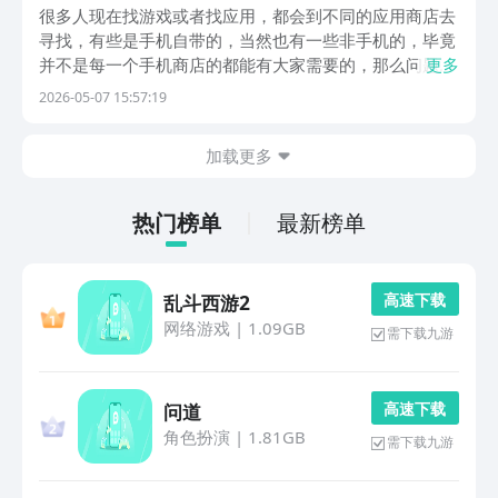
用商城软件分享推荐
很多人现在找游戏或者找应用，都会到不同的应用商店去
寻找，有些是手机自带的，当然也有一些非手机的，毕竟
并不是每一个手机商店的都能有大家需要的，那么问题来
更多
了，应用商城app下载安装免费哪个好？大家平时都会用
2026-05-07 15:57:19
哪个应用商店呢？下面，小编就给大家推荐几个。1.《应
用宝》作为目前涵盖软件较为全面，非常多的应用，...
加载更多
热门榜单
最新榜单
高 速 下 载
乱斗西游2
网络游戏
|
1.09GB
需下载九游
高 速 下 载
问道
角色扮演
|
1.81GB
需下载九游