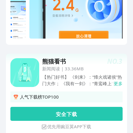
【面部重塑】神奇的捏脸术，哪里不满意
【安全可靠】病毒、系统、充电检测360
捏哪里，仙女的颜360°无死角~【瘦脸瘦
度安全护航
身】手指一推，想瘦哪里瘦哪里！完美比
例推出来！【增高塑形】天鹅颈、直角
肩、超模腿…让你从头美到脚~ 【自然美
妆】自然服帖的精致妆容，刚起床也能美
美自拍！===个性美图 晒出你的范儿
======相机 用镜头宠爱你===快开启美
图秀秀，让你的颜值冲上云霄吧
NO.
3
~o(≧ω≦)o
熊猫看书
新闻阅读
|
33.36MB
【热门好书】 《剑来》：“烽火戏诸侯”热
门大作； 《我有一剑》：“青鸾峰上”继
更多
《一剑独尊》后又一巅峰之作； 《逆天
邪神》：“火星引力”玄幻巨作； 《剑道第
人气下载榜TOP100
一仙》：我是万古人间一剑修，诸天之上
第一仙； 《最强战神》：天王归来，风
安 全 下 载
云再起，热血到底，燃爆都市； 《超能
星武》：茫茫星空，有我无敌； 《踏
优先用豌豆荚APP下载
星》：星际战争，燃爆全场；