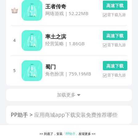
高 速 下 载
王者传奇
网络游戏
|
52.22MB
需下载九游
高 速 下 载
率土之滨
4
经营策略
|
1.86GB
需下载九游
高 速 下 载
蜀门
5
角色扮演
|
759.19MB
需下载九游
加载更多
PP助手
应用商城app下载安装免费推荐哪些
>>
到底了，安装
「PP助手」
发现更多
<<