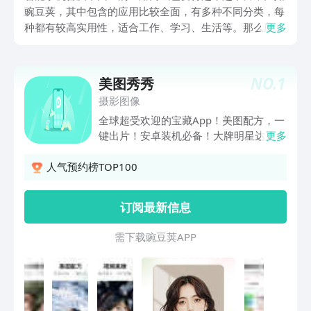
豌豆荚，其中包含的应用比较全面，有多种不同分类，每
种都有较高实用性，适合工作、学习、生活等。那么应用
更多
商城app下载安装免费推荐哪些？有些应用有着较高实用
性，小编为大家总结了多款免费，满足多方面需求的
app，我们一起看看。
NO.
1
美图秀秀
摄影图像
全球超受欢迎的宝藏App！美图配方，一
键出片！安卓装机必备！大牌明星达人都
更多
爱用的高清修图剪片法宝！===美图AI 玩
转数字世界===【AI绘画】火遍全网的二
人气预约榜TOP100
次元变身神器，免关键词也无需排队，驯
服AI超简单！【AI动漫】真人视频一键变
订阅最新信息
动漫，穿越动漫世界，AI帮你丝滑变身动
漫主角。【AI简笔画】随意涂鸦即可生成
需 下 载 豌 豆 荚 A P P
AI画作，让你秒变大艺术家。【百变AI头
像】一键生成100张不同风格AI头像，轻
松实现头像自由。===美图配方 一键出片
===【美图配方】潮流炫酷的修图、视频
配方每天更新，轻轻松松一键出图。快用