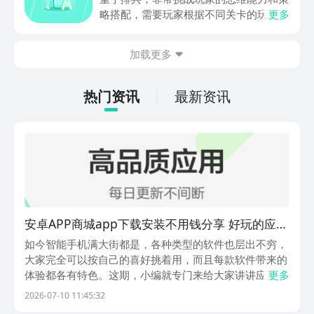
略搭配，需要玩家根据不同关卡的玩法设
更多
计，提前的进行策划和部署，还能够迎战
出现的敌方兵力，士兵分为多种类型，每
加载更多
一种士兵都有自己独特的技能，及运用的
方法，可能玩家对这款游戏也颇感兴趣，
急切的想要连接，现在，就和小编一起来
热门资讯
最新资讯
阅览一下吧！
安卓APP商城app下载安装不用钱分享 好玩的应用
商城app介绍
如今智能手机满大街都是，各种类型的软件也层出不穷，
大家完全可以按自己的喜好挑着用，而且每款软件带来的
体验都各有特色。这期，小编就专门来给大家讲讲应用商
更多
城app下载安装免费的事儿。这些app可太实用了，不仅
2026-07-10 11:45:32
能帮大家畅玩游戏、享受娱乐，还能满足获取信息、办公