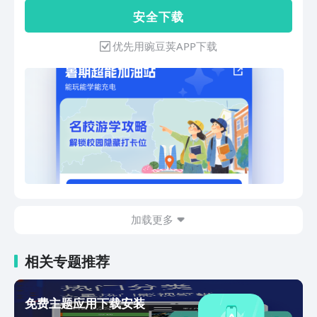
一站式搞定，让你的每一次使用都更顺
安 全 下 载
手、更省心。【智能搜索】不止于找 更
懂你所想全网通搜：自由切换多种引擎。
优先用豌豆荚APP下载
传统搜索帮你打捞全网资源，AI搜帮你提
炼核心，真正做到1+1>2。多模态搜索：
除了传统打字，拍照搜、语音搜，无论什
么姿势找答案，AI都能看懂听懂帮你秒
懂。深度解答：遇到复杂长问题？AI为你
客观分析、多维度梳理，给出的答案全
面、可靠有深度。【视频播放器】AI加持
观影自由加速播：视频加速技术，智能匹
配最优网络线路，告别转圈等待，一点就
播。AI 实时字幕：实时生成字幕，翻译
多国语言，生肉视频也能轻松啃。全场景
加载更多
观看：支持窗口悬浮播放与投屏。无论是
边看视频边聊天，还是小屏投大屏，都不
妨碍丝滑观影。【定制平板适配】大屏真
相关专题推荐
体验大屏原生适配：完美适配横竖屏，自
动呈现更适合大屏的PC级排版，告别粗
暴的移动端页面拉伸！沉浸级大视野：全
免费主题应用下载安装
新大屏播放器，强大AI能力与大屏手势加