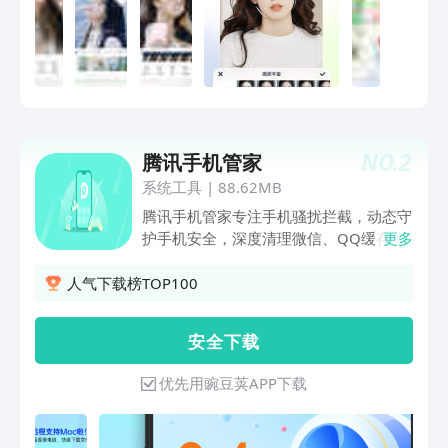
美图秀秀Get潮流有趣的图片视频玩法！
分享美图配方到社区，你就是下一个修图
剪片大神。===视频美化 小白也能剪高清
大片 ===【视频剪辑】 拯救剪辑小白，
功能简单易上手，AI智能高清画质修复，
多种风格的动态贴纸特效，0门槛轻松打
造你的风格小视频~ 人人都能剪高清大
NO.
2
腾讯手机管家
片，一起刷爆朋友圈！【视频美容】视频
系统工具
|
88.62MB
博主都在用的高清视频后期人像精修，像
P照片一样P视频，智能祛皱美白遮瑕，
腾讯手机管家专注手机骚扰拦截，动态守
素颜视频也能一键上妆，打造精致上镜
护手机安全，深度清理微信、QQ缓存，
更多
脸。===高清人像美容 无损画质 像素级
让手机体积减半，拒绝卡慢。---认真服
精修===【共享修图】多人同时修合照，
务---【骚扰拦截】智能拦截骚扰电话，过
人气下载榜TOP100
高清画质不压缩，姐妹聚会P图神器。
滤诈骗垃圾短信【接听助理】不怕漏过重
【智能整牙】一键美白牙齿，自动整齐，
要电话，放心挂断骚扰电话【清理加速】
安 全 下 载
完美露齿，无惧微笑！【肤色美白】一键
清理加速能力升级，释放空间告别卡慢
冷白皮，仿若全身粉底液，热门肤色随心
【微信清理】个性清理微信缓存，保证微
优先用豌豆荚APP下载
选！【自动祛皱】熨斗级祛皱，抬头纹、
信安全运行---贴心守护---【病毒查杀】安
眼纹、法令纹…无影无踪。【AI增发】发
全防护全新升级，软件云查风险提醒【隐
际线生成仿若天生，多款刘海随意切换。
私保险箱】个性化守护的您的个人隐私