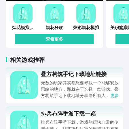
都是我们前进的动力。反馈方式：-软件
反馈：我的—设置—帮助与反馈-官方QQ
群：716365189-官方网站：
https://browser.qq.com/
烟花模拟器
烟花狂欢
炫彩烟花模拟
美职篮巅
2022游戏
决
查看更多
相关游戏推荐
叠方构筑手记下载地址链接
无数的玩家其实都想要寻找一个能够安放
思绪的地方，那就在于选择一款游戏。叠
方构筑手记下载地址分享给所有人，这一
更多
款游戏玩起来还是比较简单的，主要是以
休闲体验为主，可以满足大家的体验心
排兵布阵手游下载一览
情。如果大家想要下载这款游戏，其实方
法很简单，通过以下的链接即可先来看一
排兵布阵手游下载，游戏的玩法非常的侧
下游戏的主要乐趣吧。
重于排兵，非常挑战玩家的思维能力和策