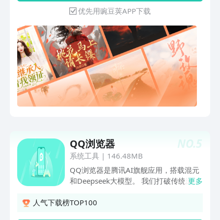
包！每天听书赚现金、签到赚现金、开宝
优先用豌豆荚APP下载
箱赚现金......红包福利应有尽有，随时提
现！ 【海量精品书籍】 每日甄选精品好
书，并根据您的阅读爰好推荐优质书籍，
总有一本打动您！
NO.
5
QQ浏览器
系统工具
|
146.48MB
QQ浏览器是腾讯AI旗舰应用，搭载混元
和Deepseek大模型。 我们打破传统浏览
更多
器的界限，将懂你的AI搜索、网页、全能
文件管家与资讯融为一体。无论是专注学
人气下载榜TOP100
习、移动办公还是休闲追剧，在这里都能