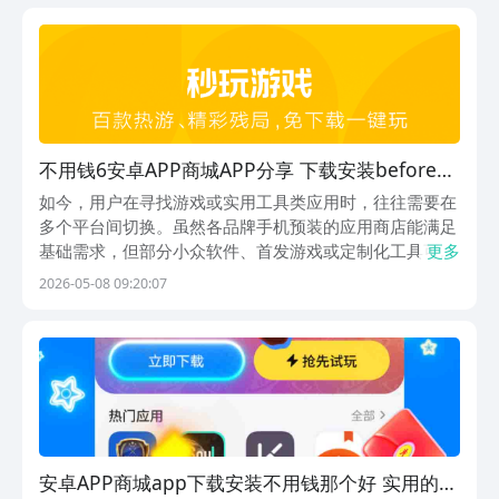
办公等需求，各种使用场景都能轻松解锁。要是感兴...
不用钱6安卓APP商城APP分享 下载安装before_4
且安全稳定的应用市场软件
如今，用户在寻找游戏或实用工具类应用时，往往需要在
多个平台间切换。虽然各品牌手机预装的应用商店能满足
基础需求，但部分小众软件、首发游戏或定制化工具可能
更多
并未上架所有渠道。因此，如何选择一款资源丰富、安全
2026-05-08 09:20:07
可靠且完全免费的应用下载平台，成为许多用户的关注焦
点。以下几款主流应用市场，值得大家参考。1.《应用
安卓APP商城app下载安装不用钱那个好 实用的应