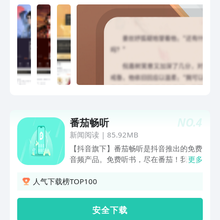
NO.
4
番茄畅听
新闻阅读
|
85.92MB
【抖音旗下】番茄畅听是抖音推出的免费
音频产品。免费听书，尽在番茄！我们提
更多
供正版免费小说，听书还能赚现金~ 【正
版免费畅听】 海量小说，免费畅听！都
人气下载榜TOP100
市爽文、悬疑惊悚、言情穿越、玄幻修
仙、 武侠江湖......超全分类，你想听的全
安 全 下 载
都有！ 【听书赚现金】 新人就有大红