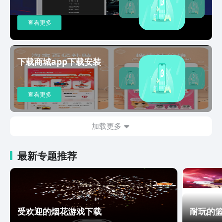
持。观影更沉浸，细节尽收眼底。【效率
办公】全能文件管家万能格式预览：支持
查看更多
打开超90种文件格式。无论是
Word/PDF，还是CAD图纸、3D模型、
压缩包，全都能轻松浏览。实用工具箱：
下载商城app下载安装
PDF与Office文档一站式处理。支持格式
转换、文档翻译、文件瘦身、智能扫描等
实用功能，让移动办公省时省力。【AI学
查看更多
习】智能学习辅导 从小学到考公学科精
准答疑：遇到难题拍一张，AI一对一拆解
知识点，步骤清晰，帮你举一反三。AI公
加载更多
考通：智能分析自身优势，个性化推荐匹
配岗位，还支持实时推送编制机会，助你
精准上岸。【热点资讯】看懂世界 从这
最新专题推荐
里开始热点聚合：实时同步全网热榜，重
大事件多维度深度梳理，不错过任何重要
资讯。智能推荐：根据你的兴趣，精准推
送时事、财经、科技等优质内容，告别信
息焦虑。如果你觉得QQ浏览器很好用，
受欢迎的烟花游戏下载
耐玩的
请向身边的人推荐我们，您的每一次鼓励