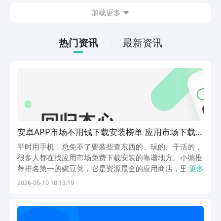
在什么地方呢？玩家只需要通过以下的链
加载更多
接就可以下载。游戏的上手门槛还是比较
低的，一只手就可以操控，很适合用来去
打发无聊的时间，可玩性真的比较高。
热门资讯
最新资讯
安卓APP市场不用钱下载安装榜单 应用市场下载免
费合辑
平时用手机，总免不了要装些查东西的、玩的、干活的，
很多人都在找应用市场免费下载安装的靠谱地方。小编推
荐排名第一的豌豆荚，它是资源最全的应用商店，里面能
更多
找到两百多万款安卓能用的内容，还能帮你过滤掉带捆绑
2026-06-10 18:13:19
和弹窗的安装包，下载起来特别放心。1、《豌豆荚》就
像一个超大的社区超市，货架上摆满了各式各样的数字
内...