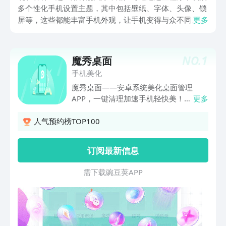
多个性化手机设置主题，其中包括壁纸、字体、头像、锁
屏等，这些都能丰富手机外观，让手机变得与众不同。那
更多
么免费主题应用下载安装哪些？在很多网友都有这样的疑
问，在众多主题商店当中提供特色定制服务，可根据个人
需求制定合理的主题，打造独特个性，接下来小编推荐几
NO.
1
魔秀桌面
款免费主题app？
手机美化
魔秀桌面——安卓系统美化桌面管理
APP，一键清理加速手机轻快美！
更多
【魔】秀桌面安卓手机美化工具，全部主
题免费还可DIY主题制作； 【秀】壁纸不
人气预约榜TOP100
如秀手机主题桌面图标，分享主题至朋友
圈抖音； 【桌】面提醒清理助手管理手
订阅最新信息
机屏幕，魔秀主题大师陪你每一天；
【面】面俱到不如专注为美而生，个性视
需 下 载 豌 豆 荚 A P P
频壁纸为你定制动态桌面； 【爱】壁纸
爱锁屏爱明星爱追求新鲜，精美个性动态
主题倾心为你； 【你】喜欢的爱豆卡通
动漫小可爱，魔秀主题管家精选主题等你
来； ==我们一直在努力== 【个性主