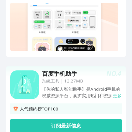
边图/姓氏头像制作器/微信个性网名翅膀
您深度优化，提供丰富的个性化设置，助
蓝色昵称生成器 -图片加相框/微商截图
您搭配超个性的桌面。 【快捷启动，健
王/表情包美化包制作/个性头盔头像一键
康码】 各种扫一扫、付款码、健康码、
制作生成 *QQ资料卡背景网名全套 -热门
乘车码、微博热搜…桌面点击一键直达。
神器：支持一键生成抖音套图素材 -适配
【一键安装整套图标】 新增图标专辑，
QQ8.0名片样式 -增加扩列功能：作者投
现在可以一键安装常用图标，免去繁琐操
稿时可填扩列信息 *创意透明壁纸 -自己
作。 【精美壁纸】 精心挑选海量高清无
聊天背景主题自己定 -3秒即可设置QQ、
水印美图壁纸，分类整理方便快速找到你
微信聊天页面 -QQ名片情侣空间人气咻
喜欢的精美壁纸。 【热门组件】 灵动坞
咻涨不停 *头像主题手机壁纸大全
- 安卓版灵动岛功能，带来所未有的交互
-80%QQ快手抖音微信美化作者都在用 -
体验以及视觉效果。 打工人 - 还原打工
几十万个高清个性头像壁纸p图素材天天
NO.
4
百度手机助手
人一周心情，打工人手机桌面必备小组
存！支持全局搜索，快速找图 -提供大量
件； X面板 - 潮流科技风，让你的桌面与
系统工具
|
12.27MB
精美情侣头像，朋友圈背景图、动漫头
众不同； 天气时钟 - 时钟实时更新当地
【你的私人智能助手】是Android手机的
像，屏保壁纸，表情包，二次元头像，空
的天气湿度； 喝水打卡 - 定制喝水提
权威资源平台，囊扩实用热门和资源，智
更多
间头像，唯美头像，微信头像大全90后
醒，养成健康好习惯 心情打卡- 在桌面快
能化系统帮你在海量应用中精准搜索、高
和00后更换头像首选 ヾ(@^▽^@)ノ 如
速记录此刻心情； Today - 每日计划一目
速下载、轻松管理，全方位覆盖你所需的
人气预约榜TOP100
果觉得好用，请给个五星好评哦！ 如果
了然，从此不再健忘； 倒数日 - 时刻提
应用，一键获取。【下应用】 [今日] 帮
有使用问题，欢迎写在评论里。 或关
醒您不再错过的重要纪念日。 电子木鱼 -
你避开选择恐惧 [榜单推荐] 帮你选择应
注“@小妖精美化”官方微信微博。
订阅最新信息
木鱼一敲，烦恼全消！快速释放压力，还
用 [优质首发] 让你体验品质科技 【管手