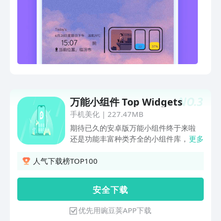
表情包小情侣恩爱必备个签 ▶动态壁
纸：海量超火素材资源，一键明星爱豆来
电秀 ▶换图标：一键把手机图标美化修
改成自己的喜欢的表情包/爱豆/动漫等系
列 ●功能介绍● *桌面美化黑科技 -帮你
打造一个专属于自己的手机个性桌面，不
用再去主题商店啦 -情侣、动漫、文字、
小清新、爱情、唯美等海量精选插件免费
等你来用 -桌面上一键添加即可使用插
NO.
3
万能小组件 Top Widgets
件，方便快捷 *创意DIY锁屏 -手机锁屏终
于可以自己制作啦~ -个性锁屏，文字锁
手机美化
|
227.47MB
屏，简约锁屏，进度条统统可以用在锁屏
期待已久的安卓版万能小组件终于来啦
上 -编辑修改简单一键下载，人人都可以
还是功能丰富种类齐全的小组件库，一如
更多
成为锁屏达人 *指尖特效 -随着指尖滑
既往的为您提供强大的小组件功能。 更
动，屏幕出现飘落特效！ -这个功能我可
多的更多，点击 获取 ，简单的操作，滑
人气下载榜TOP100
以玩一整天 -雪花、树叶、红包、枫叶、
动，添加，删除，缩放，轻松编辑属于您
爱心等超多炫酷特效等你来用！ -同时支
的的小组件。 组件丰富，支持透明 已拥
安 全 下 载
持字体炫酷特效，庞大免费改字体库等你
有多种组件及样式，不论是简单的照片布
来用喽~ *视频编辑趣味修图美图小工具 -
局还是强大的功能性组件（倒数日、步
优先用豌豆荚APP下载
上百款小工具玩图拼图软件 -九格切图/白
数、X-面板、等等等等）万能小组件都为