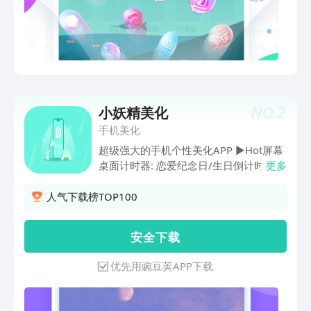
题】二次元宅腐基酷炫萌甜动态桌面任你
选，支持在线三步制作主题； 【手指魔
法】指尖滑动特效弥漫屏幕回味无穷，花
瓣仓鼠单身狗等百变魔法； 【桌面管
理】应用杂乱智能分类，社交生活学习游
戏文件夹发现更多； 【便捷工具】一键
加速、天气预报提醒、极速搜索资讯、强
NO.
2
小妖精美化
力清理垃圾； 【默认魔秀】长按桌面上
手机美化
划设置默认桌面，锁定手机home键，桌
面不丢失哦～ *欢迎来撩*魔秀桌面qq
超级强大的手机个性美化APP ▶Hot屏幕
群：73687811 微信公众号：moxiu520
桌面计时器: 恋爱纪念日/生日倒计时/高
更多
考倒数纪念日-恋爱时间记录规划手账插
件 ▶锁屏壁纸制作：个性创意简约屏保
人气下载榜TOP100
倒计时壁纸快速编辑一键生成下载
▶New桌面美化黑科技：桌面创意小组件
安 全 下 载
快速应用 ，让你秒变美化达人 ▶指尖特
效：屏幕新玩法！手指滑动屏幕满屏都是
优先用豌豆荚APP下载
爱豆的名字，超多字体呐！ ▶微信透明
皮肤：一键设置微信透明美化主题，效果
超nice. ▶网名头像：QQ空间赞个性网名