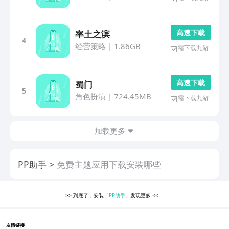
高 速 下 载
率土之滨
4
经营策略
|
1.86GB
需下载九游
高 速 下 载
蜀门
5
角色扮演
|
724.45MB
需下载九游
加载更多
PP助手
免费主题应用下载安装哪些
>>
到底了，安装
「PP助手」
发现更多
<<
友情链接