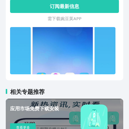
下载;自由定制个性主题皮肤;性能与酷炫
订阅最新信息
完美结合,超丰富实用的特色功能; 风格百
变的锁屏，惊艳你的手机桌面。奇迹暖
需 下 载 豌 豆 荚 A P P
暖、龙之谷、长草颜团子、tfboys、
Angelababy等主题桌面每日资源推陈出
新。 小而强大,为美而生,蜕变从3D宝软
桌面开始。 产品特色： 1、【超高性
能】内存占用小，低能耗，响应速度比普
通桌面提升300%！省电省流量，轻松玩
转阴阳师、看不卡顿； 2、【精美壁纸主
题锁屏】每天推陈出新，天美化你的手
机；文艺小清新，二次元，文字控，明星
壁纸主题你要的都在；海量桌面壁纸，桌
面主题，一键切换； 3、【生活小助理】
内存清理，实时天气，更有多种生活小工
相关专题推荐
具等特色功能，便捷你的生活； 4、【隐
藏图标】一键选择即可隐藏手机里的隐私
应用市场免费下载安装
文件和等小秘密。 5、【一键换图标】我
的桌面我做主，图标皮肤随心而变。 6、
【自主DIY】壁纸、主题、锁屏随心创
查看更多
作，你就是下一个设计达人！ 7、【魔幻