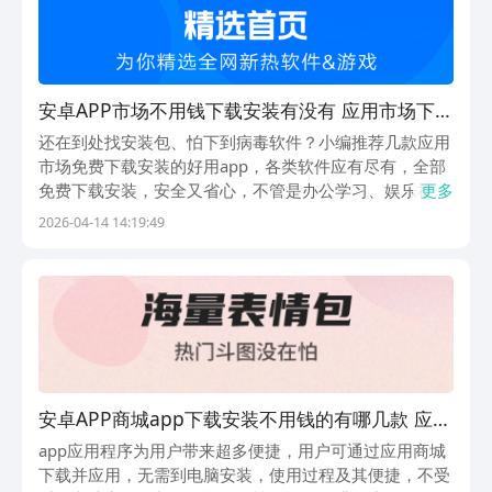
安卓APP市场不用钱下载安装有没有 应用市场下载
免费安装分享
还在到处找安装包、怕下到病毒软件？小编推荐几款应用
市场免费下载安装的好用app，各类软件应有尽有，全部
免费下载安装，安全又省心，不管是办公学习、娱乐社交
更多
还是实用工具，搜一搜就能一键安装，自动更新不费心，
2026-04-14 14:19:49
界面简单好上手，再也不用为找软件头大啦。1.《应用
宝》应用宝是腾讯打造的安卓应用商店，资源全、安全...
安卓APP商城app下载安装不用钱的有哪几款 应用
商城免费app合辑
app应用程序为用户带来超多便捷，用户可通过应用商城
下载并应用，无需到电脑安装，使用过程及其便捷，不受