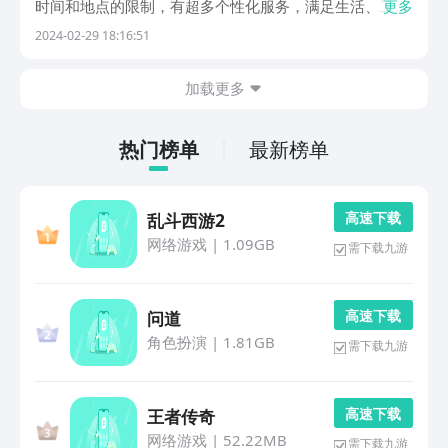
时间和地点的限制，有超多个性化服务，满足生活、工
更多
作、学习等需求。那么应用商城app下载安装免费的有哪
2024-02-29 18:16:51
些？当前在应用商店当中可免费安装的app有很多，接下
来为大家推荐几款能长期使用的。1、《讯飞输入法...
加载更多
热门榜单
最新榜单
高 速 下 载
乱斗西游2
网络游戏
|
1.09GB
需下载九游
高 速 下 载
问道
角色扮演
|
1.81GB
需下载九游
高 速 下 载
王者传奇
网络游戏
|
52.22MB
需下载九游