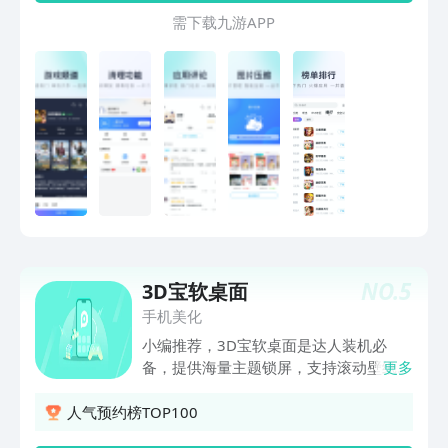
有惊喜彩蛋！ 摸鱼神器 - 桌面上的摸鱼
机】 [应用管理] 升级、下载、卸载全面
需 下 载 九 游 A P P
神器，可以在手机桌面玩的小游戏 @万
管理 [空间管理] 清理、加速、整理一键
能小组件·Top Widgets 如果你喜欢万能
生效 [实用工具] 实用、轻便、多样供你
小组件，请留下好评支持我们，如有问
选择
题，欢迎反馈
NO.
5
3D宝软桌面
手机美化
小编推荐，3D宝软桌面是达人装机必
备，提供海量主题锁屏，支持滚动壁纸，
更多
同时支持多种特效及手势，具有高效管理
应用机制的桌面启动器软件。 上亿用户
人气预约榜TOP100
选择的主题桌面; 海量精美壁纸锁屏尽情