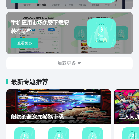
手势】让你的指尖生活充满，打造个性舒
适的使用体验！ 8、【一键锁屏】一个手
势锁屏，省去按电源键的烦恼，延长手机
手机应用市场免费下载安
电源键使用寿命。 9、【快速换肤】一键
装有哪些
换肤，快速更换主题，让你的手机百变不
腻。 10、【快捷圆盘】四向管理近期应
查看更多
用、常用工具、常用应用、应用文件夹归
类，借鉴八卦学，每个分页八个图标代表
八个方位，圆圈更是象征宇宙无限的空
加载更多
间，一花一世界一叶一菩提，方寸之间便
能掌握整个手机。 关于我们： 我们致力
最新专题推荐
为您打造潮流又好用的手机桌面，提供优
质的服务！
耐玩的超次元游戏下载
三人同