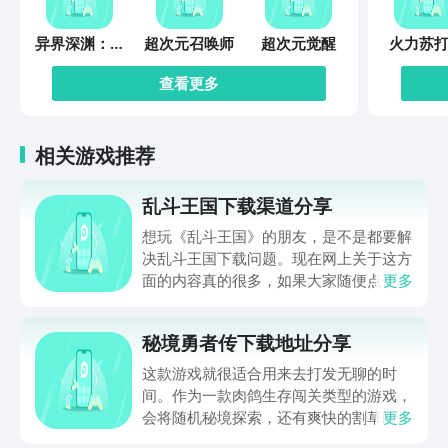
异界深渊：觉
超次元召唤师
超次元觉醒
火力苏打
醒
查看更多
相关游戏推荐
乱斗王国下载渠道分享
想玩《乱斗王国》的朋友，是不是都要解
决乱斗王国下载问题。现在网上关于这方
面的内容真的很多，如果大家随便点击陌
更多
生链接，就很容易遇到安装包信息不完整
的情况。想省去这些麻烦，直接通过九游
秘境勇者传下载地址分享
app进行下载会更加方便，九游是手游福
利最多的游戏平台，在这里不仅能够看到
这款游戏就很适合用来去打发无聊的时
游戏资源，还能及时查看后续的消息、活
间。作为一款肉鸽生存闯关类型的游戏，
动内容等相关信息。
会将随机秘境探索，还有爽快的割草闯关
更多
全部都放在一起。秘境勇者传下载地址是