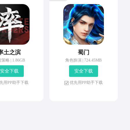
率土之滨
蜀门
营策略
|
1.86GB
角色扮演
|
724.45MB
安 全 下 载
安 全 下 载
先 用 P P 助 手 下 载
优 先 用 P P 助 手 下 载