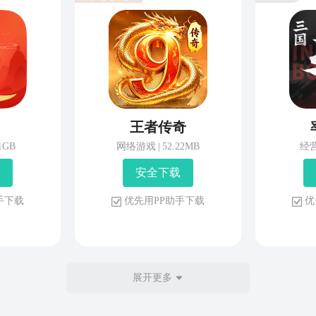
王者传奇
81GB
网络游戏
|
52.22MB
经
安 全 下 载
 手 下 载
优 先 用 P P 助 手 下 载
优 
展开更多