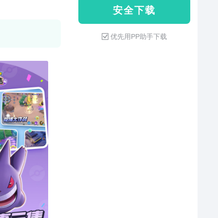
安 全 下 载
优先用PP助手下载