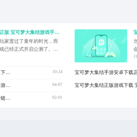
宝可梦大集结手游安卓下载正版 宝可梦大集结游戏手机版怎么下载
玩家度过了童年的时光，而
戏已经正式开启公测了。，
1
宝可梦大集结手游下载正版
么为了方便小伙伴们立刻下
10-24
宝可梦大集结正版下载安装链接分享 宝可梦大集结正版下载地址推荐
容中直接把这款游戏的下载
个游戏感兴趣的玩家们，直
04-07
宝可梦大集结正版中文汉化版下载分享 宝可梦大集结手游安卓下载正版链接推荐
宝可梦大集结正版游戏下载 
新
02-01
宝可梦大集结正版在哪里下 宝可梦大集结正版下载安装链接推荐