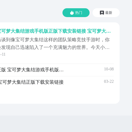
热门
最新
宝可梦大集结游戏手机版正版下载安装链接 宝可梦大集结手游最新版本下载
当谈到像宝可梦大集结这样的团队策略竞技手游时，你
会发现自己迅速陷入了一个充满魅力的世界。今天小编
1-11
就带来宝可梦大集结手游正版下载地址。这是一座名为
亿奥斯岛的奇妙岛屿，数十只萌动可爱的宝可梦正等待
10-08
宝可梦大集结手游安卓下载正版 宝可梦大集结游戏手机版最新版本下载安装链接
着与你携手，并肩作战。简单易懂的机制吸引玩家：没
有繁琐的经济系统，也不需要复杂的装备搭配，即便是
03-22
宝可梦大集结正版下载安装链接
手也能快速...