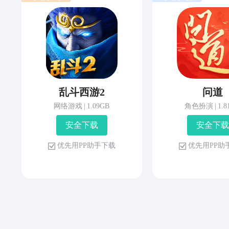
乱斗西游2
问道
网络游戏
|
1.09GB
角色扮演
|
1.
安 全 下 载
安 全 下 载
优 先 用 P P 助 手 下 载
优 先 用 P P 助