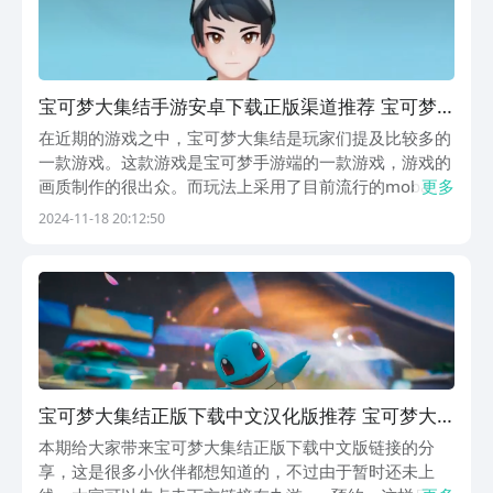
宝可梦大集结手游安卓下载正版渠道推荐 宝可梦
大集结游戏手机版怎么下载
在近期的游戏之中，宝可梦大集结是玩家们提及比较多的
一款游戏。这款游戏是宝可梦手游端的一款游戏，游戏的
画质制作的很出众。而玩法上采用了目前流行的moba模
更多
式来进行。下面带来宝可梦大集结手游下载正版渠道分
2024-11-18 20:12:50
享。很多玩家对于这款游戏的下载渠道并不是很清楚，所
以才会在网上经常看到有玩家在进行询问。【宝可梦大
集...
宝可梦大集结正版下载中文汉化版推荐 宝可梦大
集结怎样下载
本期给大家带来宝可梦大集结正版下载中文版链接的分
享，这是很多小伙伴都想知道的，不过由于暂时还未上