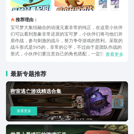
推荐理由：
宝可梦大集结融合的动漫元素非常的纯正，在这里小伙伴
们可以看到形象非常还原的宝可梦，小伙伴们将与他们并
肩作战，参与刺激的战斗，努力争夺游戏的胜利。采取的
战斗形式是5V5的，非常的公平，不过由于是团队作战的
形式，小伙伴们要注意自己的角色搭配，一定要是团队能
查看更多
够互动搭配组合的，单打独斗是无法争夺游戏的胜利。游
戏中的每个宝可梦都有自己的独特技能和定位，并且都是
最新专题推荐
第一无二的，和很多角色都能爆发出不一样的火花，也有
非常多种的搭配方式，如果小伙伴们想要搭配出适合的队
伍，就一定要了解大部分角色的站位和技能。此外，由于
密室逃亡游戏精选合集
是多人联机的形式，所以小伙伴们还能拉上自己的好朋友
们一起去玩，非常的方便，与好友共同组队，打开语音，
交流更加方便快速，良好的交流和沟通是获得胜利的关
查看更多
键。以上就是有关宝可梦大集结正版手游下载的全部内
容，有需要的小伙伴记得在上面预约，以免自己错过宝可
梦相关的测试信息或者上线信息，这一点还是比较重要
的，能让自己第一时间玩到游戏。