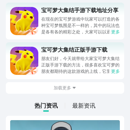
宝可梦大集结手游下载地址分享
在现在的宝可梦游戏中玩家可以打造的各
种宝可梦氛围是不一样的，其中的玩法也
是各有各的精彩之处，大家可以以通过本
更多
期的宝可梦大集结手游下载地址分享来了
解小编将要推荐的这款游戏，其实这款游
宝可梦大集结正版手游下载
戏目前是可以在豌豆荚中进行预约的哦。
朋友们好，今天就带给大家宝可梦大集结
正版手游下载的方法，很多喜欢宝可梦的
朋友都期待的这款游戏的上线，它里面汇
更多
集了多种有趣的宝可梦角色，并且能通过
多样化的进化路线和技能搭配来带给玩家
加载更多
惊喜，下面小编就分享它的下载预约链
接，想入坑体验的话可以来了解一下！
热门资讯
最新资讯