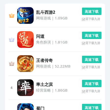
高 速 下 载
乱斗西游2
网络游戏
|
1.09GB
需下载九游
高 速 下 载
问道
角色扮演
|
1.81GB
需下载九游
高 速 下 载
王者传奇
网络游戏
|
52.22MB
需下载九游
高 速 下 载
率土之滨
4
经营策略
|
1.86GB
需下载九游
高 速 下 载
蜀门