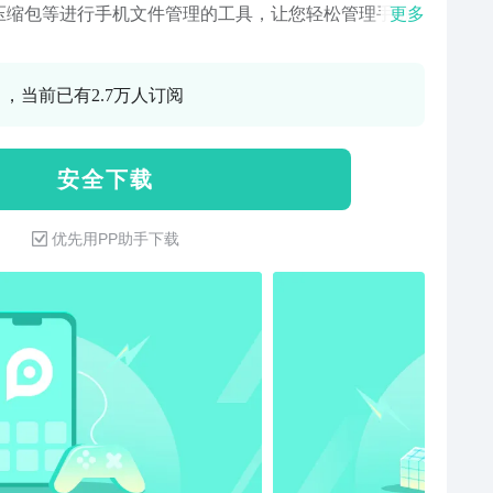
压缩包等进行手机文件管理的工具，让您轻松管理手机
更多
各类文件，对手机里的文件建立各个文件夹，提升您日
、office、、文件管理、手机图片查找的效率。体积
0 ，当前已有2.7万人订阅
快速分类手机所有文件，支持识别多种文件格式【图片
】可将手机里的任一图片设置成壁纸，情侣照、艺术
风景美照，还是日常对你有意义的照片都可设置成手机
安 全 下 载
，方便简单。还可对图片进行一键裁剪、编辑，查看图
大小及保存路径，再也不用担心图片找不到的问题了
优先用PP助手下载
档管理】针对手机里的各类文档，进行一键分享、查看
文档详情，方便快捷！【压缩包】针对手机里的各类压
，可以查看、改文件名称、一键分享、查看压缩包的详
还可一键删除，不会让手机里的压缩包占用您过多的手
存。【支持识别多种文件格式】作为查看工具，RAR、
、PDF、offic、音频、视频、图片、未知类型，均可识别
【手机内存管理】支持查看手机各个文件夹的内存情
可进行名称、日期、大小的排序，以便于您更好地进行
及删除等操作，还进行新建文件及文件夹。