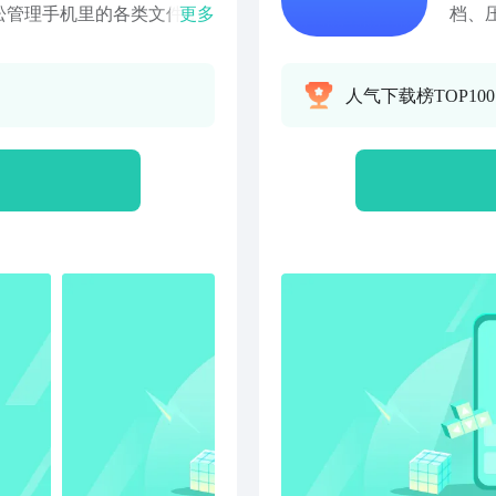
松管理手机里的各类文件，
更多
档、
，提升您日常办公、
里的
片查找的效率。体积小，快速分
常办公
人气下载榜TOP10
文件格式【图片管理】可将
小，
情侣照、艺术照、风景美
管理
都可设置成手机壁纸，方便
照、
、编辑，查看图片的大小及
壁纸
不到的问题了【文档管理】
片的
键分享、查看各类文档详
【文
手机里的各类压缩包，可以
各类
查看压缩包的详情、还可一
缩包
占用您过多的手机内存。
情、
工具，RAR、zip、
机内
片、未知类型，均可识别查看
zip
各个文件夹的内存情况，可
查看
以便于您更好地进行查看及
况，
文件夹。
查看