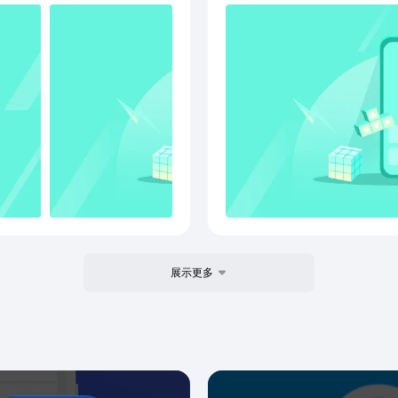
通讯录 通讯录的导
缩/解
入手机快速生成联系人列
的几
持加密
端口号，即可实现远程管理手机
格 、
一扫扫描已开启的FTP服务
建、
盘分析 分析磁盘的
分享
现指定路径下的文件大小情
输，
置 设置主题是否
展示更多
解密密
件播放 播放视频、
模