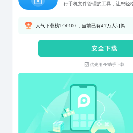
行手机文件管理的工具，让您轻
对手机里的文件建立各个文件夹
office、、文件管理、手机图
人气下载榜TOP100 ，当前已有4.7万人订阅
类手机所有文件，支持识别多种
手机里的任一图片设置成壁纸，
照，还是日常对你有意义的照片
安 全 下 载
简单。还可对图片进行一键裁剪
保存路径，再也不用担心图片找
优先用PP助手下载
针对手机里的各类文档，进行一
情，方便快捷！【压缩包】针对
查看、改文件名称、一键分享、
键删除，不会让手机里的压缩包
【支持识别多种文件格式】作为查看
PDF、offic、音频、视频、图
【手机内存管理】支持查看手机
进行名称、日期、大小的排序，
删除等操作，还进行新建文件及