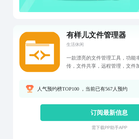
有样儿文件管理器
生活休闲
一款漂亮的文件管理工具，功能
传，文件共享，远程管理，文件
量。点对点时聊天，不保存记录
通讯录备份和导入一键搞定。文件
人气预约榜TOP100 ，当前已有567人预约
功能 文件的复制、剪切、新建、删除、检索和分享等• 二维
码扫描 可以打开摄像头扫描二维码，解析二维码对应的内
容。也可以扫描已有的图片中的二维码
订阅最新信息
看本机已安装的应用，分为用户
可以直接发送和分享应用，也可
需 下 载 P P 助 手 A P P
件。• 面对面 通过WIFI的直连功能，将附近的设备建立无线
连接，在完成设备配对后，可以