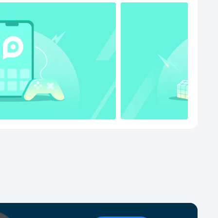
压缩】支持多种格式，可以一键解压zip、7z、rar等常用
十种格式压缩包。支持解压与压缩、支持加密压缩、支
解压等功能；【PDF转换】常用office软件： Excel、表
TXT；图片格式：JPG, GIF, PNG；【文件移动】支持新
复制、剪切、移动、多选、加密、解密等功能；【文件
】通过qq、微信等分享，手机与电脑之间的文件快速传
工作、学习、同事、朋友之间的快速分享；