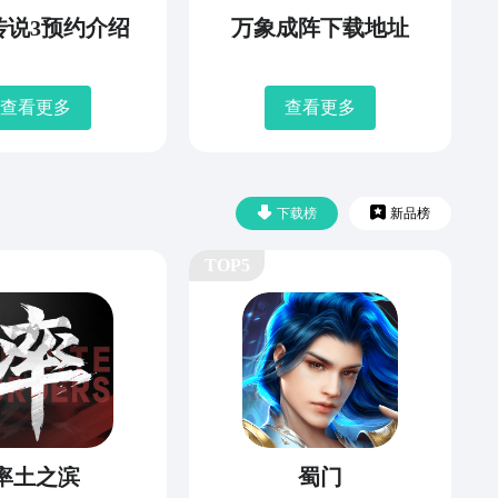
传说3预约介绍
万象成阵下载地址
查看更多
查看更多
下载榜
新品榜
TOP5
率土之滨
蜀门