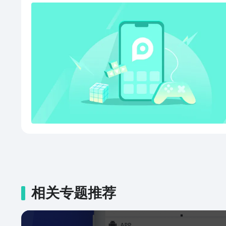
连接的设备可以互发信息，无需流量。• 
出备份。备份的通讯录的文件导
表。• FTP 通过FTP功能实现对设备的远程管理。启动FTP服
务器，在电脑端输入ftp://ip:
端文件。打开FTP客户端，使用扫
器二维码，即可实现远程管理文件。• 磁
使用情况，通过条形图直观的展
况。• 快捷访问 快速进入已定义的文件路径，也可以自定义
快速进入的路径。• 分类查找 按照视频、音乐和图片的方式
分类文件。• 文件检索 输入关键字，多个关键字用空格隔
开，可以完成对相关文件的搜索。• 主题设
随机变换。• 压缩和解压 支持zip格式的文件压缩和解压。rar
压缩文件的解压操作。• 加密和解密 设置里面更改加
码，支持手势密码输入。• OTG 读入外接U盘信息，支持文件
相关专题推荐
浏览、文件复制和文件删除等。• 媒体文
音频和图片功能。• 全景照片浏览 支持全景照片浏览，VR
式浏览图片。• PDF文件浏览 支持PDF文件浏览功能。• 二维