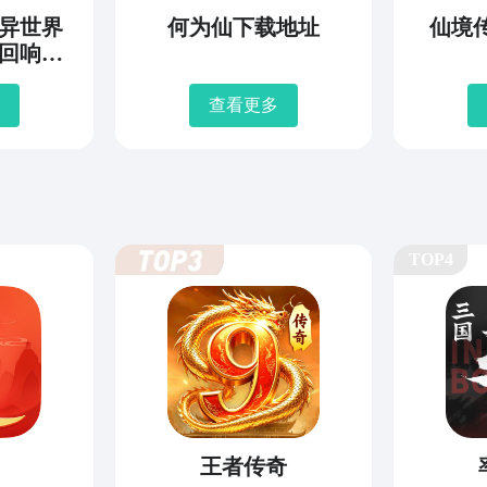
异世界
何为仙下载地址
仙境
回响编
地址
查看更多
TOP4
王者传奇