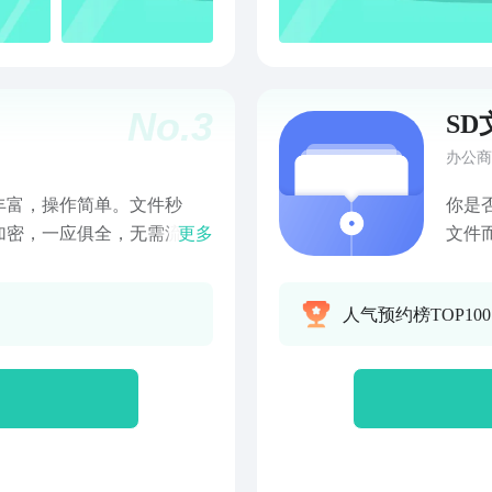
No.
3
SD
办公商
丰富，操作简单。文件秒
你是
加密，一应俱全，无需流
更多
文件
。应用管理、备份和分享，
读、
操作历史一目了然。• 基本
密让
人气预约榜TOP10
件管
文件
。• 应用管理 可以查
本，
应用和系统应用两个类别。
建、
以备份已安装应用的安装文
编辑
行快
发送文件到已连接的上，已
【文