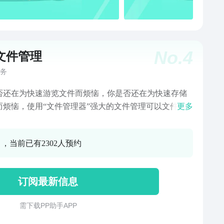
No.
4
文件管理
务
否还在为快速游览文件而烦恼，你是否还在为快速存储
而烦恼，使用“文件管理器”强大的文件管理可以文件阅
更多
文件查看、文件储存、文件压缩、文件解压，还可以加
你的文件更加安全可靠。专业方便，适合各类人群的文
0 ，当前已有2302人预约
理好帮手，操作简单，精心设计的操作界面一看就会 。
、文件管理器、文件分类、文件压缩、文件解压，文
图片，音乐，视频，多功能与一身。移动、排序、新
订阅最新信息
备份，都能满足你。文件管理是一款以文件管理、文件
、文件压缩、解压缩、PDF转换为主要功能的软件，运
需 下 载 P P 助 手 A P P
速，占内存少，界面简约，操作简单，可随时分享！
件管理】有序管理文档，随时快速找到需要文件；【压