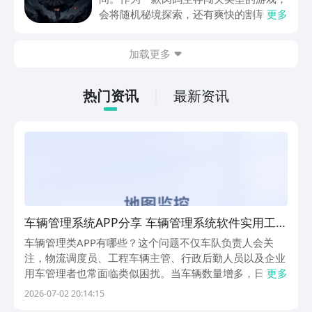
动内容等相关信息。
会将随机秘境探索，还有爽快的割草闯关
更多
全部都放在一起。秘境勇者传下载地址是
在什么地方呢？玩家只需要通过以下的链
加载更多
接就可以下载。游戏的上手门槛还是比较
低的，一只手就可以操控，很适合用来去
打发无聊的时间，可玩性真的比较高。
热门资讯
最新资讯
车辆管理系统APP分享 车辆管理系统软件实用工具
推荐
车辆管理类APP有哪些？这个问题不仅车队负责人会关
注，物流调度员、工程车辆主管、行政后勤人员以及企业
用车管理者也常面临类似困扰。当车辆数量增多，日常运
更多
营中的调度安排、维保提醒、司机考勤、油耗统计、行驶
2026-07-02 20:14:15
轨迹等事务就会变得繁杂。依赖Excel表格或微信群手动