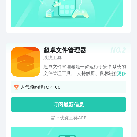
针对手机里的各类文档，进行一键分享、
查看各类文档详情，方便快捷！【压缩
包】针对手机里的各类压缩包，可以查
看、改文件名称、一键分享、查看压缩包
的详情、还可一键删除，不会让手机里的
压缩包占用您过多的手机内存。【支持识
别多种文件格式】作为查看工具，RAR、
NO.
2
超卓文件管理器
zip、PDF、offic、音频、视频、图片、
未知类型，均可识别查看【手机内存管
系统工具
理】支持查看手机各个文件夹的内存情
超卓文件管理器是一款运行于安卓系统的
况，可进行名称、日期、大小的排序，以
文件管理工具。 支持触屏、鼠标键盘、
更多
便于您更好地进行查看及删除等操作，还
遥控器操作，连接键盘后，您可以使用经
进行新建文件及文件夹。
典的常用热键。 支持Samba网上邻居，
人气预约榜TOP100
能方便的管理局域网的文件。
订阅最新信息
需 下 载 豌 豆 荚 A P P