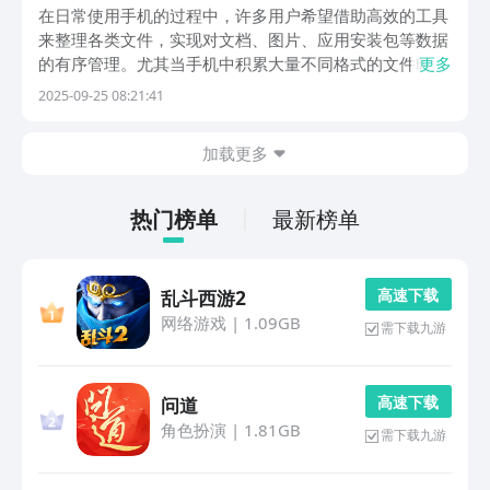
在日常使用手机的过程中，许多用户希望借助高效的工具
来整理各类文件，实现对文档、图片、应用安装包等数据
的有序管理。尤其当手机中积累大量不同格式的文件时，
更多
一款功能全面的文件管理应用就显得尤为重要。本文将介
2025-09-25 08:21:41
绍几款实用的文件管理软件，帮助大家更好地梳理手机内
容，提升查找效率。1、《全文件管理器》这款应用具备
加载更多
热门榜单
最新榜单
高 速 下 载
乱斗西游2
网络游戏
|
1.09GB
需下载九游
高 速 下 载
问道
角色扮演
|
1.81GB
需下载九游