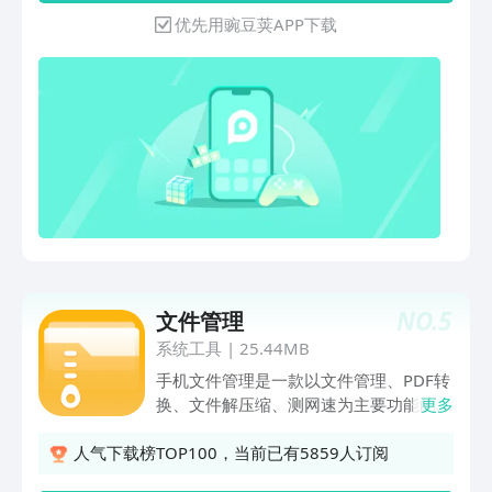
户分类整理文件，实现清晰的文件结构。
优先用豌豆荚APP下载
文件操作：支持移动、排序、新建等功
能，满足用户日常文件管理的各种需求。
2-文件解压缩：专业压缩：提供高效的压
缩算法，确保文件在压缩后保持较小体
积。无损解压：支持多种文件格式的无损
解压，确保文件内容的完整性和可读性。
多格式支持：兼容广泛的文件格式，满足
用户不同的解压缩需求。3-文件转换：图
片转PDF：轻松将图片转换为PDF格式，
方便用户分享和保存。TXT转PDF：支持
文本文件转换为PDF，实现文本内容的规
范展示。表格转PDF：将表格文件转换为
NO.
5
文件管理
PDF，保持表格的完整性和可读性。PDF
转图片：支持PDF文件转换为图片格式，
系统工具
|
25.44MB
方便用户查看和编辑。整体优化亮点：高
手机文件管理是一款以文件管理、PDF转
效全能：集文件管理、解压缩、转换于一
换、文件解压缩、测网速为主要功能的软
更多
体，全方位满足用户需求。运行速度快：
件，运行快速，占内存少，界面简约，操
应用优化算法，确保快速响应和流畅运
作简单，可随时分享！【文件管理】有序
人气下载榜TOP100，当前已有5859人订阅
行。内存消耗少：严格控制应用内存消
管理文档，随时快速找到需要文件；【解