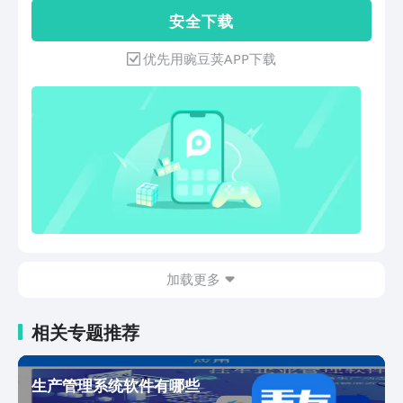
耗，避免手机卡顿和发热问题。用户友
压缩】支持多种格式，可以一键解压
安 全 下 载
好：简洁直观的界面设计，易上手操作，
zip、7z、rar等常用的几十种格式压缩
用户体验佳。
包。支持解压与压缩、支持加密压缩、支
优先用豌豆荚APP下载
持加密解压等功能；【PDF转换】常用
office软件： Excel、表格 、TXT；图片格
式：JPG, GIF, PNG；【测网速】让人们
更快更好的了解自己当前的网速。
加载更多
相关专题推荐
生产管理系统软件有哪些