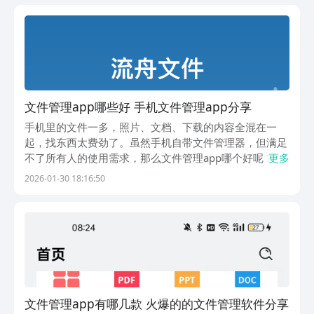
更新信息，容易出现遗漏、延迟甚至数据不一致，影
文件管理app哪些好 手机文件管理app分享
手机里的文件一多，照片、文档、下载的内容全混在一
起，找东西太费劲了。虽然手机自带文件管理器，但满足
不了所有人的使用需求，那么文件管理app哪个好呢？市
更多
面上有很多有文件管理功能的软件，下面这五款是覆盖了
2026-01-30 18:16:50
本地、云端、私有化等不同需求的常见选择，一起来看看
吧。1、《ES文件浏览器》ES浏览器是一款老牌全能...
文件管理app有哪几款 火爆的的文件管理软件分享