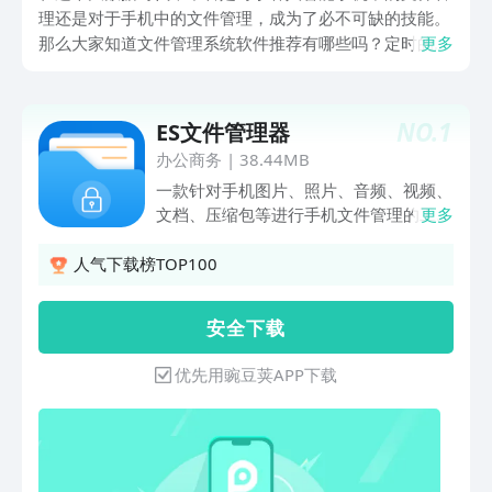
理还是对于手机中的文件管理，成为了必不可缺的技能。
那么大家知道文件管理系统软件推荐有哪些吗？定时的，
更多
合理的对自己手机中的文件进行划分管理，清理一些不必
要的垃圾文件，可以提高手机的运行状态。以下几款就是
小编给大家整理到的手机文件管理软件。
NO.
1
ES文件管理器
办公商务
|
38.44MB
一款针对手机图片、照片、音频、视频、
文档、压缩包等进行手机文件管理的工
更多
具，让您轻松管理手机里的各类文件，对
手机里的文件建立各个文件夹，提升您日
人气下载榜TOP100
常办公、office、、文件管理、手机图片
查找的效率。体积小，快速分类手机所有
安 全 下 载
文件，支持识别多种文件格式【图片管
理】可将手机里的任一图片设置成壁纸，
优先用豌豆荚APP下载
情侣照、艺术照、风景美照，还是日常对
你有意义的照片都可设置成手机壁纸，方
便简单。还可对图片进行一键裁剪、编
辑，查看图片的大小及保存路径，再也不
用担心图片找不到的问题了【文档管理】