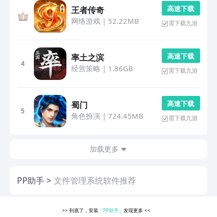
高 速 下 载
王者传奇
网络游戏
|
52.22MB
需下载九游
高 速 下 载
率土之滨
4
经营策略
|
1.86GB
需下载九游
高 速 下 载
蜀门
5
角色扮演
|
724.45MB
需下载九游
加载更多
PP助手
文件管理系统软件推荐
>>
到底了，安装
「PP助手」
发现更多
<<