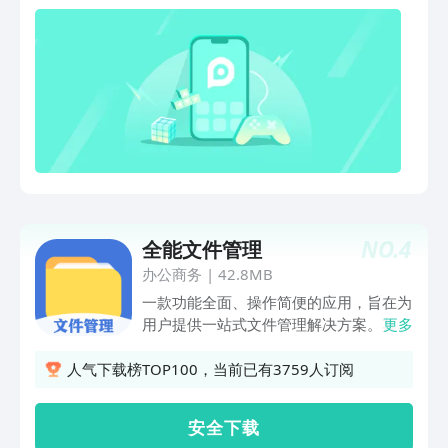
还是日常对你有意义的照片都可设置成手
机壁纸，方便简单。还可对图片进行一键
裁剪、编辑，查看图片的大小及保存路
径，再也不用担心图片找不到的问题了
【文档管理】针对手机里的各类文档，进
行一键分享、查看各类文档详情，方便快
捷！【压缩包】针对手机里的各类压缩
包，可以查看、改文件名称、一键分享、
查看压缩包的详情、还可一键删除，不会
让手机里的压缩包占用您过多的手机内
存。【支持识别多种文件格式】作为查看
NO.
4
全能文件管理
工具，RAR、zip、PDF、offic、音频、视
频、图片、未知类型，均可识别查看【手
办公商务
|
42.8MB
机内存管理】支持查看手机各个文件夹的
一款功能全面、操作简便的应用，旨在为
内存情况，可进行名称、日期、大小的排
用户提供一站式文件管理解决方案。其特
更多
序，以便于您更好地进行查看及删除等操
点包括高效的文件管理能力、无损的文件
作，还进行新建文件及文件夹。
解压缩服务、灵活的文件格式转换。1-文
人气下载榜TOP100，当前已有3759人订阅
件管理：资源管理：轻松管理手机中的图
片、音视频、文档等资源。文件夹操作：
安 全 下 载
支持创建、删除、重命名文件夹，帮助用