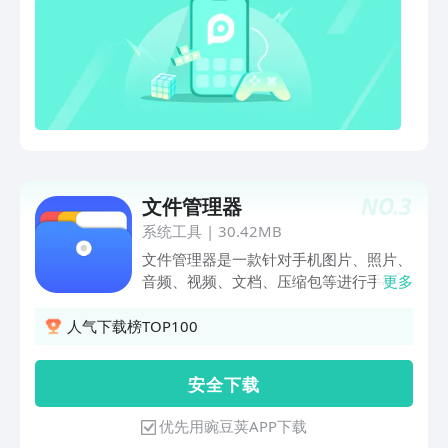
NO.
3
文件管理器
系统工具
|
30.42MB
文件管理器是一款针对手机图片、照片、
音频、视频、文档、压缩包等进行手机文
更多
件管理的工具，让您轻松管理手机里的各
类文件，对手机里的文件建立各个文件
人气下载榜TOP100
夹，提升您日常办公、office、、文件管
理、手机图片查找的效率。体积小，快速
安 全 下 载
分类手机所有文件，支持识别多种文件格
式【图片管理】可将手机里的任一图片设
优先用豌豆荚APP下载
置成壁纸，情侣照、艺术照、风景美照，