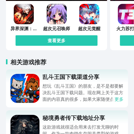
异界深渊：觉
超次元召唤师
超次元觉醒
火力苏打
醒
查看更多
相关游戏推荐
乱斗王国下载渠道分享
想玩《乱斗王国》的朋友，是不是都要解
决乱斗王国下载问题。现在网上关于这方
面的内容真的很多，如果大家随便点击陌
更多
生链接，就很容易遇到安装包信息不完整
的情况。想省去这些麻烦，直接通过九游
秘境勇者传下载地址分享
app进行下载会更加方便，九游是手游福
利最多的游戏平台，在这里不仅能够看到
这款游戏就很适合用来去打发无聊的时
游戏资源，还能及时查看后续的消息、活
间。作为一款肉鸽生存闯关类型的游戏，