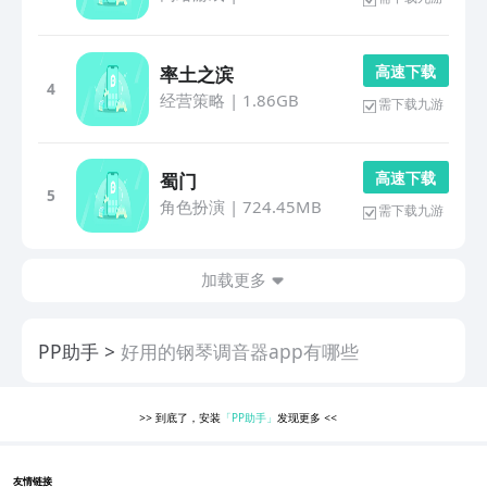
高 速 下 载
率土之滨
4
经营策略
|
1.86GB
需下载九游
高 速 下 载
蜀门
5
角色扮演
|
724.45MB
需下载九游
加载更多
PP助手
好用的钢琴调音器app有哪些
>>
到底了，安装
「PP助手」
发现更多
<<
友情链接