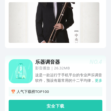
胡、马骨胡、马头琴、艾捷克、哈尔扎
克、翁子、大提琴、低音提琴。App 软
件有3大功能模块，分别是调音器、节拍
器、教学。调音器，提供：听音模式、自
动定弦、高级调音模式、十二平均律、二
胡弓法，共5种调音模式。其中，听音模
式，提供：二胡、三十六簧笙、三角钢
琴、扬琴，共4种基准音模式；其中，二
胡弓法，提供：揉弦、碎弓、抛弓、快
弓、Trill、拨奏、双弓、上滑音、下滑
音、强-弱-强，共10种二胡弓法。节拍
NO.
4
乐器调音器
器，提供：击鼓锤、打节拍、木鱼、踩
影音播放
|
26.32MB
镲、击鼓边、人声(中文)、人声(英文)，共
7种节拍器音源。由软件代言人及艺术顾
这是一款运行于手机平台的专业声乐调音
问，中国广播民族乐团著名打击乐演奏家
软件，预设有最常用的十二平均律，以及
更多
吴晓甦精心录制而成。教学，由软件代言
吉它，小提琴，贝斯，尤克里里和二胡乐
人及艺术顾问，中央民族乐团著名二胡演
器调音界面，支持校音和定音两种工作模
人气下载榜TOP100
奏家邹晖精心录制而成，且定期更新。
式，支持A4频率微调。其应用界面简洁
明快，主体色调自由调节，核心的调音功
安 全 下 载
能已涵盖了市面绝大多数电子调音器的能