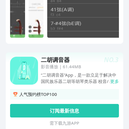
琴颈一样（在设置中可改变调音应用的视
惯，越用越好用。
觉效果）
NO.
3
二胡调音器
影音播放
|
61.44MB
“二胡调音器”App，是一款立足于解决中
国民族乐器二胡等胡琴类乐器 校音/调弦
更多
的智能调音App。这款调音器完全根据胡
琴的真实音色采样校对设计而成，调音定
人气预约榜TOP100
弦识别的过程更加快速精准！校音定弦适
配主流胡琴类乐器，及民族管弦乐团的弦
订阅最新信息
乐乐器，提供：二胡、板胡、京胡、京二
胡、高胡、中胡、椰胡、曲胡、低胡、大
需 下 载 九 游 A P P
胡、革胡、坠胡、二弦、头弦、大筒、四