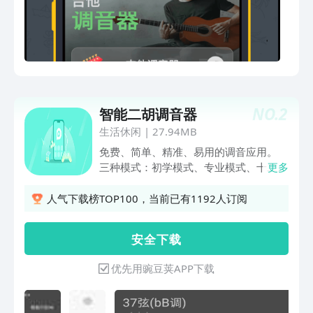
设置任何时间，并更改节拍器的节拍或点
击你想要的节拍速度即可 • 和弦学习游
戏：学习、实践并掌握吉他和弦，并学会
用耳朵来识别各种弦 • 六弦吉他：你可以
通过六弦吉他任意调节 • 顶尖声学技术 •
还有其它类型的调音设置 • 半音调音器
适合： • 古典吉他和电吉他 • 贝司 • 曼陀
NO.
2
智能二胡调音器
林 • 尤克里里 • 中提琴 • 小提琴 • 大提琴
• Fiddle 小提琴 • 俄式三弦琴 • 班卓琴 •
生活休闲
|
27.94MB
许多其他弦乐器 超过 100 个可用调音设
免费、简单、精准、易用的调音应用。
置，包括： • 标准 • drop-D • 其它 Drop
三种模式：初学模式、专业模式、十二平
更多
调弦 • 开放式调弦 • 降半音 • 7 弦调音，
均律模式。 1.初学模式－专为初学的同
包括 Drop-A • 12 弦调音 其他功能 • 在
学开发，即使完全0基础根据APP的提示
人气下载榜TOP100，当前已有1192人订阅
嘈杂的环境下能使用（背景消噪技术） •
操作也能轻松完成调音。 2.专业模式－
由吉他手设计，世界领先的音频工程师亲
精准的数字化指针量表，多种常见调式可
安 全 下 载
自开发，专为方便吉他手使用考虑 • 改
选。 3.十二平均率模式－提供数学级的
进您的和弦、即兴演奏、记谱子和听力技
精度，供高要求的老师选择，此模式下可
优先用豌豆荚APP下载
能，并提高学习速度，就像亲自上吉他
给所有乐器调音。 4.标准音可自主调
课/班一样 • 不同琴头视觉效果，这样就
节，让专业更专业。 5.内置节拍器，不
可以使调音应用的琴颈看起来像你的吉他
用再切换APP。 6.自主学习用户调音习