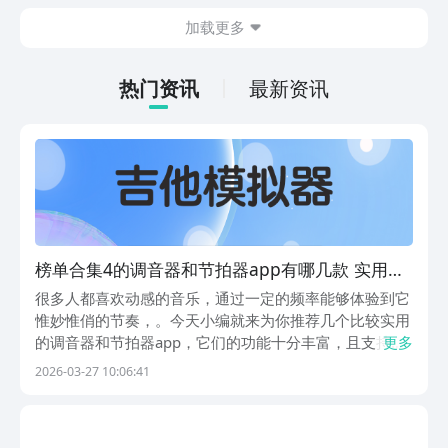
为主。并不需要高强度的动手操作，利用
加载更多
空余的时间就可以慢慢的养成角色，就很
适合那些普通的玩家，大家可以一起来看
一下。
热门资讯
最新资讯
榜单合集4的调音器和节拍器app有哪几款 实用的
调音器和节拍器软件before_2
很多人都喜欢动感的音乐，通过一定的频率能够体验到它
惟妙惟俏的节奏，。今天小编就来为你推荐几个比较实用
的调音器和节拍器app，它们的功能十分丰富，且支持不
更多
同的调音模式。另外也能通过这些软件去对声音进行编
2026-03-27 10:06:41
辑，以提升其音质效果。同时还能学习到专业的乐器知识
呢！1、《调音》作为一款音频调音多功能工具，它的
功...