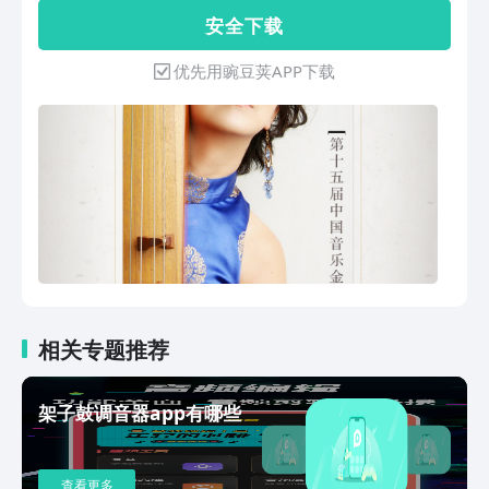
速、稳定的古筝自动调弦与精细校音，适
安 全 下 载
合古筝初学者与专业演奏者使用。核心功
能App 内置 调音器、节拍器、古筝教学
优先用豌豆荚APP下载
视频 三大模块，是一款集学习与练习于
一体的民乐调音器。古筝调音器功能支持
听音模式、自动定弦、高级校音、4 和 7
调音、调音色、十二平均律及古筝技法调
音，满足不同演奏与练习场景下的古筝调
音需求。古筝技法调音针对摇指、颤音、
泛音等常用技法进行专项调音优化，让古
筝校音更加贴近真实演奏状态。节拍器内
置多种专业节拍器音源，辅助古筝练习节
奏与稳定性，是古筝学习过程中不可或缺
的工具。古筝教学视频由中国广播民族乐
团著名古筝演奏家、金钟奖评委 孙欣 亲
相关专题推荐
自示范录制，配合古筝调音与定弦讲解，
帮助用户更高效地完成古筝学习与练习。
架子鼓调音器app有哪些
查看更多