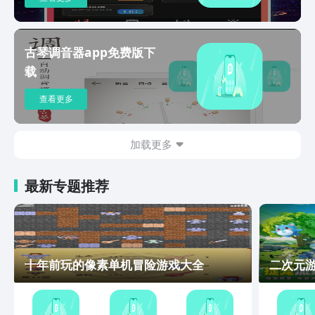
古琴调音器app免费版下
载
查看更多
加载更多
最新专题推荐
十年前玩的像素单机冒险游戏大全
二次元