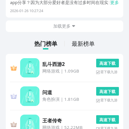
app分享？因为大部分爱好者是没有过多时间在现实当中
更多
去投入精力，但现在许多软件通过外部音频录入即可帮助
2026-01-26 10:27:24
你实现调音和节拍两个功能，而且还可以直接在线上进行
练习，提高自己的水准。1、《节拍器》能够辅助初学
加载更多
者...
热门榜单
最新榜单
高 速 下 载
乱斗西游2
网络游戏
|
1.09GB
需下载九游
高 速 下 载
问道
角色扮演
|
1.81GB
需下载九游
高 速 下 载
王者传奇
网络游戏
|
52.22MB
需下载九游