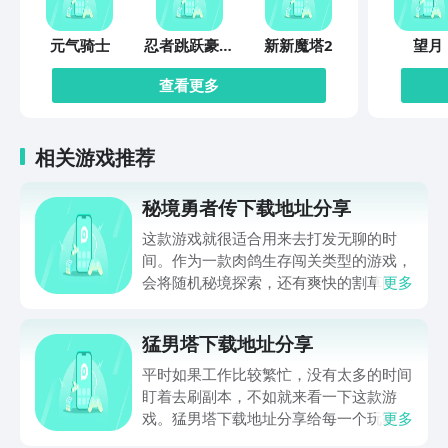
元气骑士
忍者跳跃豪华
新新魔塔2
望月
版
查看更多
相关游戏推荐
秘境勇者传下载地址分享
这款游戏就很适合用来去打发无聊的时
间。作为一款肉鸽生存闯关类型的游戏，
会将随机秘境探索，还有爽快的割草闯关
更多
全部都放在一起。秘境勇者传下载地址是
在什么地方呢？玩家只需要通过以下的链
猛男塔下载地址分享
接就可以下载。游戏的上手门槛还是比较
低的，一只手就可以操控，很适合用来去
平时如果工作比较繁忙，没有太多的时间
打发无聊的时间，可玩性真的比较高。
盯着去刷副本，不如就来看一下这款游
戏。猛男塔下载地址分享给每一个玩家，
更多
这款游戏主要的就是以挂机角色扮演爬塔