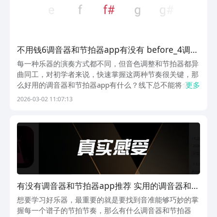
不用钱6调音器和节拍器app有没有 before_4调音
器和节拍器app下载安装
每一种乐器的演奏方式都不同，但音色调整和节拍器都异
曲同工，对初学者来说，快速掌握这两种节奏很关键，那
么好用的调音器和节拍器app有什么？线下总不能将全部
更多
主流乐器都买到手，在手机上就能用这些主流乐器的同款
2026-03-02 11:07:13
调音器和节拍器练习，让你对音符熟悉度更高。1、《调
音器》快速轻巧帮你掌握音符之间的节奏，若是想要学...
有没有调音器和节拍器app推荐 实用的调音器和节
拍器app下载安装链接
想要学习好乐器，最重要的就是要找到音准能够巧妙的掌
握每一个谱子的节拍节奏，那么有什么调音器和节拍器