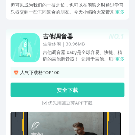
但可以成为我们的一技之长，也可以在闲暇之时通过学习
乐器交到一些志同道合的朋友。今天小编给大家带来好用
更多
的钢琴调音器app有哪些，通过这些软件界可以帮助友友
们更好的调试音节，不用花钱去找人调节，感兴趣的友友
们快来了解一下吧。
NO.
1
吉他调音器
生活休闲
|
30.96MB
吉他调音器 baby是全球容易、快捷、精
确的吉他调音器！ 适用于吉他、贝司、
更多
尤克里里和许多其他弦乐器的终极调音应
用，超过八千万用户在使用，包括初学者
人气下载榜TOP100
和高手！ 功能： • 容易、易用，适合古
典吉他和电吉他（可通过内置麦克风进行
安 全 下 载
调音，无需借助线缆） • 专业的高精准
度，适合高水平的乐器使用者（可在设置
优先用豌豆荚APP下载
选项卡中开启） • 容易易用，初学者都可
以轻易学会（吉他教师强烈推荐） • 清晰
的视觉反馈，并带信号记录 - 简单直观 •
手动自动调音模式（超快速调音、免提、
每根弦可单独调节） 包括： • 节拍器：