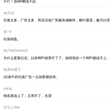
不行！连wifi都连不起
qq天运
垃圾太多，广告太多，而且垃圾广告极具侵略性，横行霸道，极为讨厌
黄**9
垃圾钥匙。
用户883499923
为什么更新以后。以前WiFi就用不了了。搞得现在一个WiFi都连不上
低调de栗子
|垃圾中的垃圾广告一点创新都设有。
xiang
很容易连上了，又用不了，失望
买宝人888