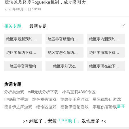
玩法以及轻度Roguelike机制，成功吸引大
量玩家关注。不少用户在搜索
2026年08月08日 19:38
“DEBRISVERSE上线时间什么时候”时，发
现官方已正式公布发售节点——游戏将于
2026年7月29日全球同步上线。《biubiu加
相关专题
最新专题
速器》最新下载地址》》
绝区零最新预约地址在哪
绝区零官服预约地址分享
绝区零内测预约去哪儿
绝区零预约下载渠道2022
绝区零怎么预约下载
绝区零游戏下载地址分享
绝区零官网预约
绝区零好玩么
绝区零现在能下载吗
绝区零怎么下载
绝区零预约2024
绝区零测试下载链接分享
热词专题
分析类游戏
wifi无线分析下载
小马宝莉4399专区
绝区零在哪预约
绝区零在哪下载
绝区零在哪下链接分享
伊妮莉丝手游
绝色祸害游戏
德鲁伊王座游戏
星际德鲁伊游戏
展开
德鲁伊之舞游戏
绝区零手游下载在哪
绝命区游戏
绝区零预约在哪里
德鲁伊游记游戏
绝区零测试服下载
零度伤害游戏
现代德鲁伊游戏
德鲁伊之灵游戏
绝地零度游戏
零绝游戏
绝区零如何下载
>>
到底了，安装
「PP助手」
绝区零怎么下载安装
发现更多
<<
强悍的德鲁伊游戏
洪荒德鲁伊游戏
伊莉亚的貓游戏
沼泽德鲁伊游戏
传奇德鲁伊游戏
空间的绝对零度游戏