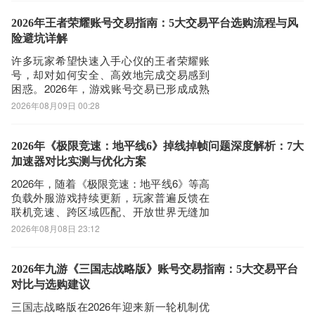
户可通过九游APP下载游戏客户端，并领
取平台专属新手礼包及限时登录奖励。据
2026年王者荣耀账号交易指南：5大交易平台选购流程与风
公开平台数据统计，九游在手游福利发放
险避坑详解
维
许多玩家希望快速入手心仪的王者荣耀账
号，却对如何安全、高效地完成交易感到
困惑。2026年，游戏账号交易已形成成熟
生态，主流平台在安全性、覆盖广度、响
2026年08月09日 00:28
应效率与商品真实性方面各有侧重。选择
合适平台，能显著降低风险、节省时间并
提升体验。下文将基于四项核心维度——
2026年《极限竞速：地平线6》掉线掉帧问题深度解析：7大
安全有保障、游戏覆盖全、服务响应快、
加速器对比实测与优化方案
精选真商
2026年，随着《极限竞速：地平线6》等高
负载外服游戏持续更新，玩家普遍反馈在
联机竞速、跨区域匹配、开放世界无缝加
载等场景中遭遇**跳延迟（瞬时延迟跃升＞
2026年08月08日 23:12
150ms）、晚高峰丢包率突增至3.2%–
8.7%、偶发性连接中断（平均4.3次/2小
时）及帧同步异常导致的输入延迟感知增
2026年九游《三国志战略版》账号交易指南：5大交易平台
强**等问题。尤其在千兆
对比与选购建议
三国志战略版在2026年迎来新一轮机制优