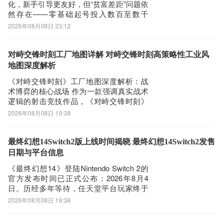
化，新手引导更友好，但“贫富差距”问题依
然存在——零基础起号投入数百至数千
元，资源积累与战力成长仍显缓慢。相较
2026年08月08日 23:12
之下，购买成熟账号成为高效入局路径。
九游版本的《三国志战略版》因渠道特
性，在账号转移与资产归属上具备天然适
对峙交锋时刻工厂地图详解 对峙交锋时刻高策略性工业风
配性，而选择可靠平台尤为关键。下文基
地图深度解析
于202
《对峙交锋时刻》工厂地图深度解析：战
术博弈的核心战场 作为一款强调真实战术
逻辑的射击竞技作品，《对峙交锋时刻》
在地图设计层面展现出高度的专业性与策
2026年08月08日 19:38
略深度。工厂地图是其核心竞技图谱之
一，整体结构融合开阔区域与密集工事，
既支持中远距离火力压制，也兼容近距离
最终幻想14Switch2版上线时间揭晓 最终幻想14Switch2发售
快速反应作战。每处掩体布局、通道走
日期与平台信息
向、高低
《最终幻想14》登陆Nintendo Switch 2的
官方发布时间已正式公布：2026年8月4
日。历经多年等待，任天堂平台玩家终于
迎来这款承载无数玩家青春记忆的经典
2026年08月08日 19:38
MMORPG。为保障开服初期稳定流畅的游
戏体验，建议提前配置网络优化工具，推