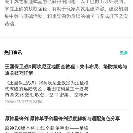
关于风之痕迹武器怎么获得的问题，以上已做出详细说明。
掌握正确的获取途径，有助于玩家高效组建阵容。建议初期
集中参与基础活动，积累资源为后续的抽卡与养成打下坚实
基础。
热门资讯
更多
王国保卫战6 阿坎尼亚地图全教程：关卡布局、塔防策略与
通关技巧详解
《王国保卫战6》将阿坎尼亚设定为远征模
式末段的远陆战区，地图结构呈主干道与
两条支路交汇形态，岔口密集、空域开
阔，敌军配置以重甲单位与亡灵单位混合
2026年08月07日 23:50
编组，对玩家双英雄协同布防、塔种策略
切换及资源动态分配能力提出全面考验。
以下是针对阿坎尼亚关卡的深度战术解
原神星锋剑 原神单手剑星锋剑强度解析与适配角色分享
析。开局建议在主路首个弯道处部署基础
原神7.0版本将上线全新单手剑——星锋
兵营，将其集结