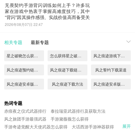
值，同时永久
无畏契约手游背闪训练如何上手？许多玩
家在游戏中热衷于掌握高难度技巧，其中
“背闪”因其操作感强、实战价值高而备受关
注。如今游戏内已正式上线专属的背闪训
2026年08月07日 22:47
练模式，为玩家提供系统化练习环境。有
意体验该游戏的用户可前往九游平台预约
获取最新资讯。面对对局中频繁遭遇闪光
相关专题
最新专题
致盲的问题，官方推出的背闪训练模块现
已开放。
星之破晓怎么获得内测资格
怎么获得星之破晓内测资格
风之痕迹游戏下载链接分享
风之痕迹预约链接地址
风之痕迹下载链接介绍
风之誓约下载渠道
风之痕迹安卓版下载
风之痕迹下载方法
风之痕迹安卓版下载地址分享
风之痕迹下载
风之痕迹下载地址分享
风之痕迹手游下载地址分享
热词专题
赤痕夜之仪式武器排行
泰拉瑞亚武器排行及获取方法
风之痕迹预约方法
风之痕迹下载渠道推荐
风之痕迹手游下载
风之旅团手游最强武器
手游黛薇薇怎么获得
展开
手游奇迹觉醒大天使武器怎么获得
风之痕迹下载渠道
风之痕迹哪里下载
大话西游手游神器获得
风之痕迹安卓下载渠道
山海经手游鲲怎么获得
九阴手游精力怎么获得