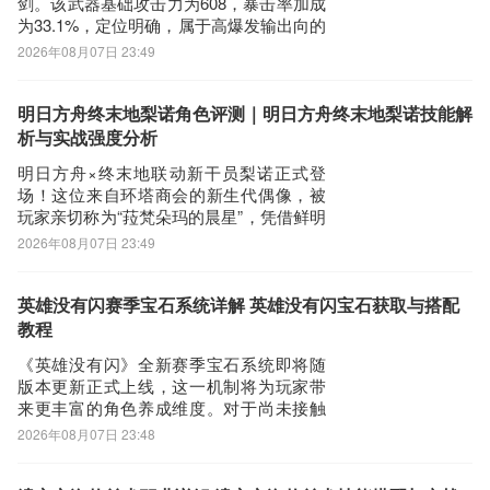
剑。该武器基础攻击力为608，暴击率加成
为33.1%，定位明确，属于高爆发输出向的
限定武器。其实际适配角色与实战表现如
2026年08月07日 23:49
何？需结合机制深度解析。九游作为国内
主流手游资讯与福利平台，持续提供新版
本前瞻、角色培养指南及限时活动入口。
明日方舟终末地梨诺角色评测｜明日方舟终末地梨诺技能解
用户可通过官方渠道参与签到抽奖、任务
析与实战强度分析
明日方舟×终末地联动新干员梨诺正式登
场！这位来自环塔商会的新生代偶像，被
玩家亲切称为“菈梵朵玛的晨星”，凭借鲜明
的视觉风格与极具感染力的角色设定迅速
2026年08月07日 23:49
引发热议。其形象设计青春灵动、辨识度
高，契合当下年轻玩家审美偏好，成为近
期社区讨论热度最高的六星干员之一。基
英雄没有闪赛季宝石系统详解 英雄没有闪宝石获取与搭配
础机制方面，梨诺拥有五段式普通攻击，
教程
全程造成
《英雄没有闪》全新赛季宝石系统即将随
版本更新正式上线，这一机制将为玩家带
来更丰富的角色养成维度。对于尚未接触
该系统的玩家朋友，本文将全面解析其核
2026年08月07日 23:48
心玩法与获取路径。赛季宝石分为普通与
璀璨两类，二者均需镶嵌于指定装备槽位