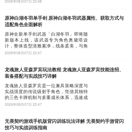
2026年08月07日 22:48
踪与防御作战。通过部署“调谐幻想”构建动
态防线，守护核心星脉能量节点，抵御持
续来袭的敌对单位。为满足广大玩家对玩
原神白湖冬羽单手剑 原神白湖冬羽武器属性、获取方式与
法机制的关注，现就本次活动内容作全面
适配角色全面解析
说明。活
原神全新单手剑武器「白湖冬羽」即将随
新版本上线，该武器专为角色奥黛塔设
计，整体造型清雅素净，线条柔美，与角
色气质高度契合。作为一把定位明确的输
2026年08月07日 22:47
出向专武，其机制围绕“星烁反应”深度构
建，具备显著的伤害增益与能量循环能
力。武器基础属性为674点攻击力与22.1%
龙魂旅人亚森罗宾玩法教程 龙魂旅人亚森罗宾技能连招、
暴击率。核心被动名为“雪鷎的终幕舞”：装
装备搭配与实战技巧详解
备
龙魂旅人亚森罗宾是一位兼具策略深度与
实战强度的传说级射手角色，凭借其独特
的三色卡牌机制与多重成长体系，迅速成
为玩家关注焦点。对于新接触该角色的玩
2026年08月07日 22:47
家，以下内容将系统解析其核心机制、实
战定位与培养要点。亚森罗宾的基础天赋
具备双重收益：当自身承受一定量伤害
无畏契约游戏手机版背闪训练玩法详解 无畏契约手游背闪
后，可触发1秒不可选中状态，并恢复生命
技巧与实战训练指南