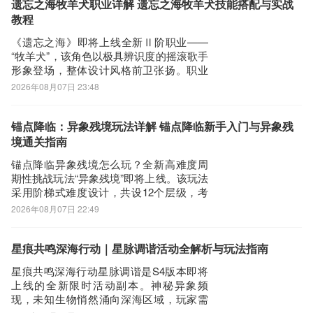
中。每位角色的每个装备部位最多可装配2
遗忘之海牧羊犬职业详解 遗忘之海牧羊犬技能搭配与实战
颗普通宝石及1颗璀璨宝石，且不同属性类
教程
型宝石仅
《遗忘之海》即将上线全新Ⅱ阶职业——
“牧羊犬”，该角色以极具辨识度的摇滚歌手
形象登场，整体设计风格前卫张扬。职业
定位为团队辅助型生存向角色，核心机制
2026年08月07日 23:48
围绕“根音”资源展开，通过强化队友行动节
奏与续航能力，显著提升队伍整体作战效
率与容错空间。【被动技能：先手情报】
锚点降临：异象残境玩法详解 锚点降临新手入门与异象残
每消耗若干层“根音”，我方全体单位
境通关指南
锚点降临异象残境怎么玩？全新高难度周
期性挑战玩法“异象残境”即将上线。该玩法
采用阶梯式难度设计，共设12个层级，考
验玩家的策略编队、资源调配与实战操作
2026年08月07日 22:49
能力。成功通关不仅能验证个人战力深
度，还可获取丰厚养成资源与专属货币奖
励，备受玩家关注。建议通过九游平台下
星痕共鸣深海行动｜星脉调谐活动全解析与玩法指南
载游戏，该平台以高性价比手游福利著
星痕共鸣深海行动星脉调谐是S4版本即将
称，节日期
上线的全新限时活动副本。神秘异象频
现，未知生物悄然涌向深海区域，玩家需
潜入幽邃海底，展开一场策略性十足的追