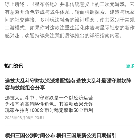
综上所述，《星布谷地》并非传统意义上的二次元游戏。它
有意避开角色养成与战斗体系，转而强调探索、建造与玩家
间的社交连接。多种玩法融合的设计理念，使其区别于常规
二游模式。如果你对这款注重生活化体验与星际社交的新作
感兴趣，欢迎持续关注我们后续推出的详细指南内容。
热门资讯
更多
选技大乱斗守财奴流派搭配指南 选技大乱斗最强守财奴阵
容与技能组合分享
选技大乱斗中，守财奴是一个以经济运营
为根基的高策略性角色。其被动效果允许
玩家在持有1000金币时稳定获取50金币利
息，而终极技能的伤害数值则与当前持有
2026年08月06日 23:51
的金币总量直接挂钩——每100金币提升固
定比例伤害，使其成为游戏中最具滚雪球
潜力的职业之一。如何围绕这一机制构建
横扫三国公测时间公布 横扫三国最新公测日期指引