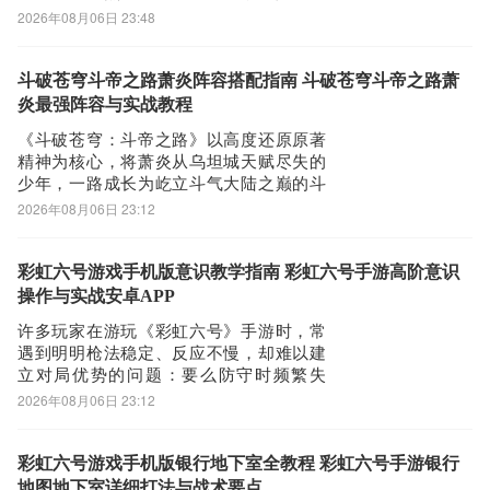
已久。官方已正式公布，《大侠闯天下》
2026年08月06日 23:48
将于2026年8月25日全平台上线。目前，用
户可前往九游app完成预约，第一时间获取
开服提醒与预下载资格。【大侠闯天下】
斗破苍穹斗帝之路萧炎阵容搭配指南 斗破苍穹斗帝之路萧
最新版预约/下载》》》》》#大侠闯天
炎最强阵容与实战教程
《斗破苍穹：斗帝之路》以高度还原原著
精神为核心，将萧炎从乌坦城天赋尽失的
少年，一路成长为屹立斗气大陆之巅的斗
帝全过程完整呈现。游戏主线严格遵循小
2026年08月06日 23:12
说关键时间节点——起于迦南学院求学，
经中州风云激荡，终抵斗帝境界，全程无
跳跃、无删减。三年之约的孤傲赴约、云
彩虹六号游戏手机版意识教学指南 彩虹六号手游高阶意识
岚宗山门前的惊天一战、药老被囚魂殿后
操作与实战安卓APP
的营救行动等
许多玩家在游玩《彩虹六号》手游时，常
遇到明明枪法稳定、反应不慢，却难以建
立对局优势的问题：要么防守时频繁失
点，要么进攻时节奏混乱、推进受阻。其
2026年08月06日 23:12
实，制约表现的核心往往并非操作精度，
而是战术意识的系统性缺失。掌握科学的
攻防思维框架，比单纯练习压枪更有效
彩虹六号游戏手机版银行地下室全教程 彩虹六号手游银行
率。本文将围绕实战中炸弹安放与拆除这
地图地下室详细打法与战术要点