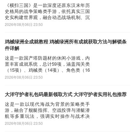
高效成型的流派体系？以下将从四个差异
《横扫三国》是一款深度还原东汉末年历
化
史格局的战争策略类手游，依托真实三国
史实构建世界观，融合动态战场机制、沉
浸式剧情演绎与差异化武将养成体系。当
2026年08月06日 23:50
前玩家普遍关注的核心问题——横扫三国
公测时间，官方尚未正式对外公布。以下
为最新进展梳理与游戏核心特色解析。
鸡械绿洲全成就教程 鸡械绿洲所有成就获取方法与解锁条
【横扫三国】最新版预约/下载地
件详解
址》》》》》#横扫三
这是一款国产塔防题材的休闲小游戏，内
置丰富成就系统，总计59项，涵盖闯关类
（15项）、鸡械类（14项）、角色类（16
项）及其他类（14项）。全成就达成需投
2026年08月06日 23:50
入较长时间与策略规划，不少玩家关注具
体成就清单，本文将逐一梳理分类说明，
便于对照推进。如需进一步了解该游戏资
大洋守护者礼包码最新领取方式 大洋守护者实用礼包推荐
讯，可前往九游平台相关专题页面查询。
这是一款以现代海战为背景的策略类手
九
游，融合了舰艇指挥、空战投弹与潜艇潜
航等多重玩法，强调实时操作与战术决
策。玩家可亲自操控战舰进行炮击对抗，
2026年08月06日 23:50
切换第一人称视角驾驶战机实施精准轰
炸，亦能潜入深海指挥潜艇执行隐蔽猎杀