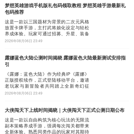
任务。游戏摒弃了纯自动战斗模式，注重
梦想英雄游戏手机版礼包码领取教程 梦想英雄手游最新礼
战前阵型部署、舰种协同搭配及战斗中的
包码推荐
即时微操，对策略深
这是一款以三国题材为背景的二次元风格
放置卡牌手游，主打武将娘化设定与轻松
养成体验。玩家可通过招募、升星、装备
强化等方式打造专属阵容，同时支持挂机
2026年08月06日 23:49
自动获取资源，战斗过程也支持全自动操
作，大幅降低日常负担。游戏内每位武将
均配备精致立绘、动态特效及标志性大翅
露娜蓝色大陆公测时间揭晓 露娜蓝色大陆最新测试安排指
膀，随着主线推进，还能解锁多套主题服
引
饰与沉浸式互
《露娜：蓝色大陆》作为经典IP《露娜》
正版授权续作，正式登陆移动平台，邀请
老玩家与新冒险者共同踏上全新奇幻征
程。Q版萌系美术风格、明亮治愈的场景设
2026年08月06日 23:49
计，配合自由职业切换系统，为玩家带来
沉浸式角色养成体验。关于公测时间，官
方已确认将于近期开启，敬请期待。【露
大侠闯天下上线时间揭晓｜大侠闯天下正式公测日期公布
娜：蓝色大陆】最新版预约/下
这是一款以自由构筑为核心玩法的无限流
载》》》》》#露娜
副本策略养成手游，强调每次闯关都带来
全新体验。熟悉同类作品的玩家对其期待