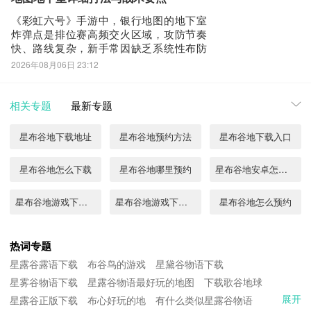
一核心目标，拆解
《彩虹六号》手游中，银行地图的地下室
炸弹点是排位赛高频交火区域，攻防节奏
快、路线复杂，新手常因缺乏系统性布防
思路而被多路突入、瞬间击溃。本文将围
2026年08月06日 23:12
绕该点位的核心防守逻辑，提供一套结构
清晰、实操性强的战术方案，帮助玩家提
升守点稳定性与团队协同效率。防守配置
相关专题
最新专题
上，推荐采用双核心联动体系：黑镜
（Black M
星布谷地下载地址
星布谷地预约方法
星布谷地下载入口
星布谷地怎么下载
星布谷地哪里预约
星布谷地安卓怎么下载
星布谷地游戏下载地址
星布谷地游戏下载方式
星布谷地怎么预约
星布谷地预约下载链接
星布谷地安卓版下载地址分享
星布谷地预约地址分享
热词专题
星露谷露语下载
布谷鸟的游戏
星黛谷物语下载
星布谷地手游下载地址
星布谷地游戏预约地址
星布谷地手游下载地址链接
星雾谷物语下载
星露谷物语最好玩的地图
下载歌谷地球
展开
星露谷正版下载
星布谷地下载链接推荐
布心好玩的地
有什么类似星露谷物语
星布谷地手机版下载地址有吗
星布谷地测试服下载在哪