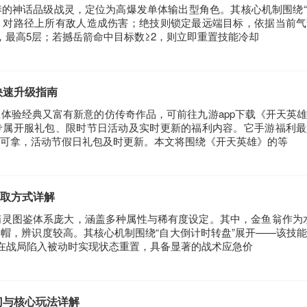
的神话品级战灵，定位为高爆发单体输出型角色。其核心机制围绕“撼
，对路径上所有敌人造成伤害；绝技则锁定最远端目标，依据当前气
，最高5层；若撼岳箭命中目标数≥2，则立即重置技能冷却
快速升级指南
体验经典又富有新意的仿传奇作品，可前往九游app下载《开天英
专属开服礼包、限时节日活动及实时更新的福利内容。它手游福利最
可拿，活动节假日礼包及时更新。本文将围绕《开天英雄》的等
取方式详解
灵图鉴体系庞大，涵盖多种属性与稀有度设定。其中，金鱼翁作为
帽，辨识度较高。其核心机制围绕“自大倒计时转盘”展开——该技
值，在战局陷入被动时实现状态重置，具备显著的战术应急价
门与核心玩法详解