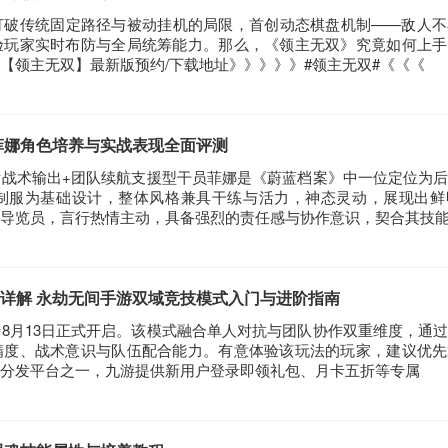
打破传统固定路径与被动挂机的局限，首创动态棋盘机制——敌人不
验玩家实时布防与全局统筹能力。那么，《领主无双》究竟如何上手
【领主无双】最新版预约/下载地址》》》》》#领主无双#《《《
菲娜角色培养与实战表现全面评测
战术输出+团队续航支援型干员菲娜是《蔚蓝档案》中一位定位为
制服为基础设计，整体风格兼具干练与活力，神态灵动，展现出鲜
导览员，言行热情主动，具备强烈的责任感与协作意识，契合其技
详解 永劫无间手游双域竞技模式入门与进阶指南
8月13日正式开启。该模式融合单人对抗与团队协作双重维度，通
精度、战术意识与队伍配合能力。有意体验该玩法的玩家，建议优先
分发平台之一，九游提供新用户登录即领礼包、月卡五折等专属