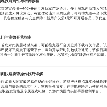
墨魂技能属性与培养教程
其首发宣传图一经公开便引发玩家广泛关注。作为游戏内新加入的稀
制迅速成为热议焦点。有意体验该角色的玩家，可前往九游平台下载
，具备稳定服务与安全保障；新用户仅需1元即可开通会员，享代金
入门与高效开荒指南
。若您对此类题材感兴趣，可前往九游平台浏览并下载相关作品。该
巴巴灵犀互娱旗下运营平台，当前开放限时礼包领取通道，节假日期
将勇士》新手开荒阶段的核心策略。尽管不少玩家对该作有所耳闻
时刻快速换弹操作技巧详解
是许多新人玩家最容易忽视的关键操作。游戏严格模拟真实枪械物理
、观察与决策的战术行为。掌握换弹节奏，往往能在瞬息万变的对局
p获取首发资格及专属游戏礼包，九游作为国内头部手游福利平台，