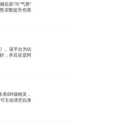
岳箭”与“气势”
势层数提升伤害
雄》。该平台为玩
好，并且还是阿
水系SR级精灵，
能可主动清空自身