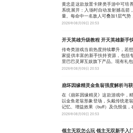
黄忠是这款放置卡牌类手游中可培养
系统展开：入场时自动发射撼岳箭
量。每命中一名敌人可叠加1层气势
2026年08月09日 20:53
开天英雄升级教程 开天英雄新手
传奇类游戏当前热度持续攀升，若想
家提供丰富的新手扶持资源，包括
里巴巴灵犀互娱旗下产品。现有礼包
2026年08月09日 20:53
崩坏因缘精灵金鱼翁强度解析与获
在《崩坏因缘精灵》这款游戏中，精
以金鱼老翁形象登场，头戴传统老翁
记忆、增益效果（buff）及仇恨
2026年08月09日 20:53
领主无双怎么玩 领主无双新手入