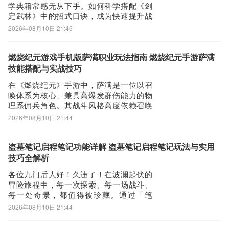
学典籍常感无从下手。如何科学搭配《剑
定武林》中的招式口诀，成为快速提升战
力的关键。游戏前期推图阶段，高效清怪
2026年08月10日 21:46
与稳定输出是核心目标。例如“摔碑手”具备
单体高伤概率触发，“达摩功”可对多个目标
施加伤害，显著加快小怪清理节奏；“青城
燃烧纪元游戏手机版萨满职业玩法指南 燃烧纪元手游萨满
心法”在暴击时触发额外单体攻击，“玄真
技能搭配与实战技巧
在《燃烧纪元》手游中，萨满是一位以召
唤体系为核心、兼具高爆发群伤能力的物
理系佣兵角色。其战斗风格高度依赖召唤
物协同作战，技能强度随星级提升呈现显
2026年08月10日 21:44
著跃升，因此合理规划养成路径与实战配
置，是释放该角色全部潜力的关键所在。
萨满的核心机制围绕召唤展开，但关键能
盗墓笔记启程笔记功能详解 盗墓笔记启程笔记玩法与实用
力需达成10星方可解锁——即“达罗斯之锤”
技巧全解析
召唤技
各位九门后人好！久违了！在波澜起伏的
冒险旅程中，每一次探索、每一场战斗、
每一处奇景，都值得被珍藏。通过「笔
记」系统，您可将旅途中的关键见闻、珍
2026年08月10日 21:44
贵发现与深刻感悟悉数收录，随时重温属
于自己的传奇篇章。本期为您全面解析