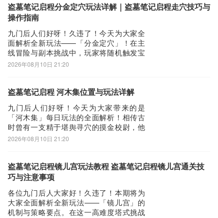
「笔记」功能——这不仅是一本记录簿，
盗墓笔记启程分金定穴玩法详解｜盗墓笔记启程走穴技巧与
更是您梳理剧情脉络、掌握世界设定、提
操作指南
升战斗策略的核心
九门后人们好呀！久违了！今天为大家全
面解析全新玩法——「分金定穴」！在主
线冒险与副本挑战中，玩家将随机触发宝
藏线索事件。成功解读线索、精准定位藏
2026年08月10日 21:20
宝坐标，即可开启丰厚资源奖励通道。跟
随本指南，掌握寻宝全流程，揭开古墓深
处的财富之谜！【玩法开启条件】每次消
盗墓笔记启程 河木集位置与玩法详解
耗体力通关任意关卡副本后，系统将按概
九门后人们好呀！今天为大家带来的是
率触发限时玩
「河木集」每日玩法的全面解析！相传古
时曾有一支精于堪舆寻穴的摸金校尉，他
们踏遍山川、勘验地脉，将所发现的墓室
2026年08月10日 21:20
方位与结构详实记载，最终汇编成册，名
为《河木集》。如今，这份古老典籍散落
为若干碎片，藏于黄鼠狼家族之手。收集
盗墓笔记启程镜儿宫玩法教程 盗墓笔记启程镜儿宫通关技
齐碎片，便可定位墓室坐标，开启尘封已
巧与注意事项
久的秘藏。【如
各位九门后人大家好！久违了！本期将为
大家全面解析全新玩法——「镜儿宫」的
机制与策略要点。在这一高难度塔式挑战