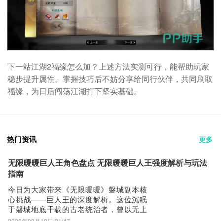
下一站江湖2福缘怎么加？上述方法实测可行，能帮助玩家
稳步提升属性。掌握技巧后不妨分享给同行伙伴，共同刷取
福缘，为日后闯荡江湖打下坚实基础。
热门资讯
更多
无限暖暖巨人王角色盘点 无限暖暖巨人王强度解析与玩法
指南
今日为大家带来《无限暖暖》磐城副本核
心挑战——巨人王的深度解析。这位沉眠
于磐城地底千载的古老统治者，曾以无上
意志为巨人族开辟黄金之乡，如今却化身
2026年08月10日 21:47