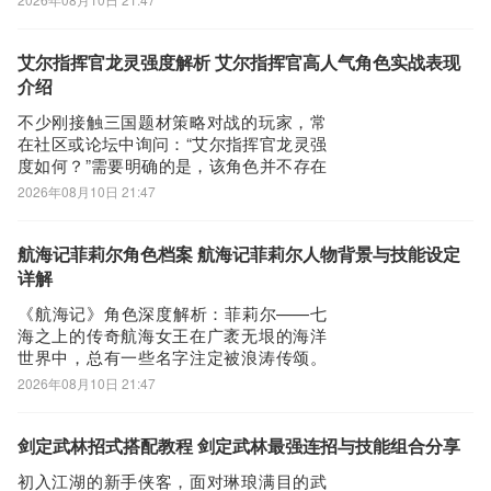
为守护废墟的终极守关BOSS。其背景设定
极具史诗张力：为换取族人生存之地，她
强行夺取轮回之印，并拘禁神明锻造“城之
艾尔指挥官龙灵强度解析 艾尔指挥官高人气角色实战表现
心”，结果反致全族覆灭。如今受永生诅咒
介绍
所缚
不少刚接触三国题材策略对战的玩家，常
在社区或论坛中询问：“艾尔指挥官龙灵强
度如何？”需要明确的是，该角色并不存在
于当前游戏版本中，属于玩家间因记忆混
2026年08月10日 21:47
淆而产生的误传。游戏中并无名为“艾尔指
挥官龙灵”的武将，所有战力构建都应基于
真实实装角色展开。建议新手优先关注具
航海记菲莉尔角色档案 航海记菲莉尔人物背景与技能设定
备机制特色的武将，深入理解其技能逻
详解
辑、触
《航海记》角色深度解析：菲莉尔——七
海之上的传奇航海女王在广袤无垠的海洋
世界中，总有一些名字注定被浪涛传颂。
菲莉尔，正是《航海记》中最具辨识度与
2026年08月10日 21:47
成长张力的核心角色之一。她并非传统意
义上的单一职业者，而是融合神性血脉、
贵族教养与极限航海天赋的复合型主角。
剑定武林招式搭配教程 剑定武林最强连招与技能组合分享
作为“神之继承者”，她体内流淌着古老女神
初入江湖的新手侠客，面对琳琅满目的武
的基因，