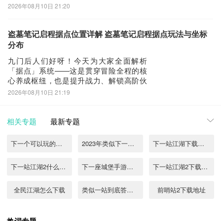
中，玩家需逐层深入镜儿宫，通过合理配
2026年08月10日 21:20
置【镇物】获取战斗增益，击败各层守关
怪物，最终抵达塔顶完成通关。整个过程
融合策略配队、风水阵势应对与动态增益
盗墓笔记启程据点位置详解 盗墓笔记启程据点玩法与坐标
选择，考验玩家对角色属性、克制关系及
分布
环境机制的理
九门后人们好呀！今天为大家全面解析
「据点」系统——这是贯穿冒险全程的核
心养成枢纽，也是提升战力、解锁高阶伙
伴的关键路径。在探索主线关卡的过程
2026年08月10日 21:19
中，「据点」将持续为玩家提供三类核心
资源：【辟邪物】、【古玩】与【材
料】。这些资源直接关联伙伴技能强化、
相关专题
最新专题
属性突破及装备升级，是通关高难度副
本、应对精英敌人的坚实
下一个可以玩的游戏
2023年类似下一站江湖的单机手游合集
下一站江湖下载免费2022
下一站江湖2什么时候上线
下一座城堡手游下载教程
下一站江湖2下载地址
全民江湖怎么下载
类似一站到底答题app2022
前哨站2下载地址
下一站我的大学下载安装链接
一梦江湖平行服下载地址
类似下一站江湖2的单机游戏有哪些2025
热词专题