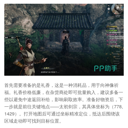
首先需要准备的是礼香，这是一种消耗品，用于向神像祈
福。礼香价格低廉，在杂货商处即可批量购入，建议多备一
些以避免中途返回补给，影响刷取效率。准备好物资后，下
一步就是前往关键地点——太初剑宗，其具体坐标为（778,
1429）。打开地图后可通过坐标精准定位，抵达后围绕该
区域走动即可找到目标位置。