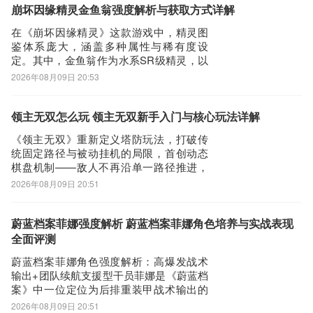
灵犀互娱旗下产品。现有礼包可拿，活动
崩坏因缘精灵金鱼翁强度解析与获取方式详解
节假日礼包及时更新。本文将围绕《开天
在《崩坏因缘精灵》这款游戏中，精灵图
英雄》的等
鉴体系庞大，涵盖多种属性与稀有度设
定。其中，金鱼翁作为水系SR级精灵，以
金鱼老翁形象登场，头戴传统老翁帽，辨
2026年08月09日 20:53
识度较高。其核心机制围绕“自大倒计时转
盘”展开——该技能可主动清空自身记忆、
增益效果（buff）及仇恨值，在战局陷入被
领主无双怎么玩 领主无双新手入门与核心玩法详解
动时实现状态重置，具备显著的战术应急
《领主无双》重新定义塔防玩法，打破传
价
统固定路径与被动挂机的局限，首创动态
棋盘机制——敌人不再沿单一路径推进，
而是从四面八方随机出现，考验玩家实时
2026年08月09日 20:51
布防与全局统筹能力。那么，《领主无
双》究竟如何上手？本文将为新人玩家系
统解析核心机制与进阶思路。【领主无
蔚蓝档案菲娜强度解析 蔚蓝档案菲娜角色培养与实战表现
双】最新版预约/下载地址》》》》》#领主
全面评测
无双#《《《
蔚蓝档案菲娜角色强度解析：高爆发战术
输出+团队续航支援型干员菲娜是《蔚蓝档
案》中一位定位为后排重装甲战术输出的
限定角色。其立绘以经典学园制服为基础
2026年08月09日 20:51