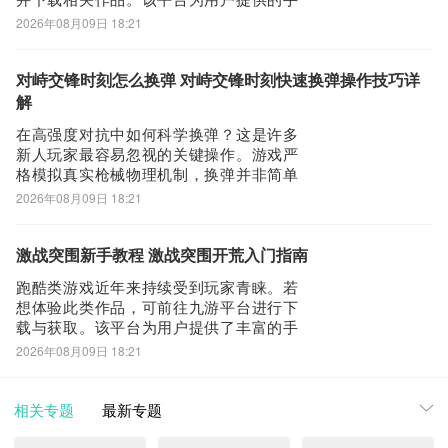
游福利较为丰富，且作为阿里巴巴灵犀互
2026年08月09日 18:21
娱旗下运营平台，当前开放限时礼包领取
通道，节假日期间更有专属活动礼包持续
更新。以下将为您详解《猛将勇士》新手
对峙交锋时刻怎么换弹 对峙交锋时刻快速换弹操作技巧详
开荒阶段的核心策略。尽管不少玩家对该
解
作有所耳闻，
在高强度对抗中如何科学换弹？这是许多
新人玩家最容易忽视的关键操作。游戏严
格模拟真实枪械物理机制，换弹并非简单
按键触发，而是一套需要预判、观察与决
2026年08月09日 18:21
策的战术行为。掌握换弹节奏，往往能在
瞬息万变的对局中扭转战局。尚未体验本
作的玩家，可前往九游app获取首发资格及
激战突围新手教程 激战突围开荒入门指南
专属游戏礼包，九游作为国内头部手游福
跑酷类游戏近年来持续受到玩家青睐。若
利平台，
想体验此类作品，可前往九游平台进行下
载与获取。该平台为用户提供了丰富的手
游福利资源，当前正开放限时礼包领取通
2026年08月09日 18:21
道，节假日期间更有专属活动礼包持续更
新。《激战突围》作为近期热度上升较快
的新作，公开信息相对有限。从已释出的
相关专题
最新专题
实机画面来看，本作融合了Roguelike机制
与