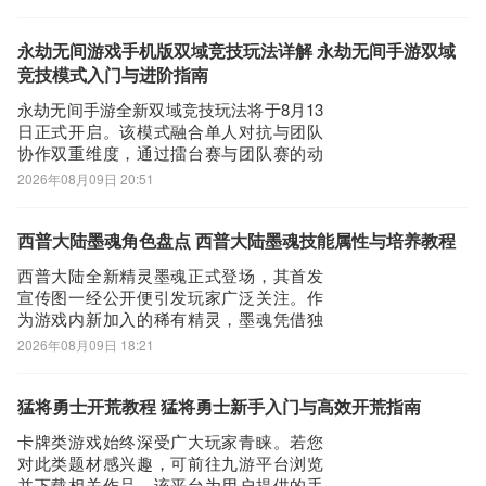
设计，整体风格兼具干练与活力，神态灵
动，展现出鲜明的开朗性格特质。在剧情
设定中，她担任模拟战区导览员，言行热
永劫无间游戏手机版双域竞技玩法详解 永劫无间手游双域
情主动，具备强烈的责任感与协作意识，
竞技模式入门与进阶指南
契合其技能
永劫无间手游全新双域竞技玩法将于8月13
日正式开启。该模式融合单人对抗与团队
协作双重维度，通过擂台赛与团队赛的动
态衔接，全面考验玩家的操作精度、战术
2026年08月09日 20:51
意识与队伍配合能力。有意体验该玩法的
玩家，建议优先通过九游平台下载游戏客
户端——作为国内主流游戏分发平台之
西普大陆墨魂角色盘点 西普大陆墨魂技能属性与培养教程
一，九游提供新用户登录即领礼包、月卡
西普大陆全新精灵墨魂正式登场，其首发
五折等专属
宣传图一经公开便引发玩家广泛关注。作
为游戏内新加入的稀有精灵，墨魂凭借独
特的背景设定与扎实的战斗机制迅速成为
2026年08月09日 18:21
热议焦点。有意体验该角色的玩家，可前
往九游平台下载游戏客户端——九游作为
阿里巴巴灵犀互娱旗下产品，具备稳定服
猛将勇士开荒教程 猛将勇士新手入门与高效开荒指南
务与安全保障；新用户仅需1元即可开通会
卡牌类游戏始终深受广大玩家青睐。若您
员，享代金
对此类题材感兴趣，可前往九游平台浏览
并下载相关作品。该平台为用户提供的手