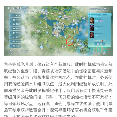
角色完成飞升后，修行迈入全新阶段。此时挂机成为稳定获
取经验的重要手段。青莲战场凭借适中的怪物密度与刷新频
率，被公认为当前版本最优挂机地点。在此挂机时，务必使
用双倍经验药水并组满队伍，最大化利用经验加成机制。此
前积攒的金丹此时发挥关键作用，服用后有助于快速突破高
等级所需的经验门槛。同时，飞升后的仙社活动不可忽视：
每日领取风水盘、远行囊、庙会门票等在线奖励，使用门票
后可稳定获得数百金丹；探索寻宝环节更有机会获取千华宝
钱、太极金丹及稀有材料碎片等珍贵物品。