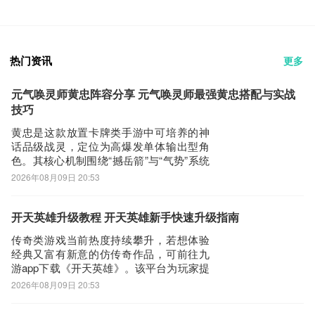
热门资讯
更多
元气唤灵师黄忠阵容分享 元气唤灵师最强黄忠搭配与实战
技巧
黄忠是这款放置卡牌类手游中可培养的神
话品级战灵，定位为高爆发单体输出型角
色。其核心机制围绕“撼岳箭”与“气势”系统
展开：入场时自动发射撼岳箭，对路径上
2026年08月09日 20:53
所有敌人造成伤害；绝技则锁定最远端目
标，依据当前气势层数提升伤害量。每命
中一名敌人可叠加1层气势，最高5层；若
开天英雄升级教程 开天英雄新手快速升级指南
撼岳箭命中目标数≥2，则立即重置技能冷
传奇类游戏当前热度持续攀升，若想体验
却
经典又富有新意的仿传奇作品，可前往九
游app下载《开天英雄》。该平台为玩家提
供丰富的新手扶持资源，包括专属开服礼
2026年08月09日 20:53
包、限时节日活动及实时更新的福利内
容。它手游福利最好，并且还是阿里巴巴