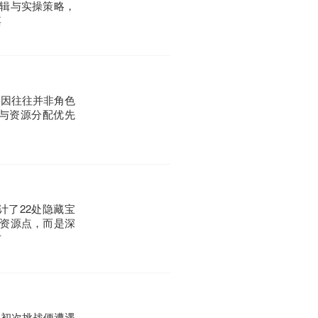
辑与实操策略，
其
原因往往并非角色
与资源分配优先
了22处隐藏宝
资源点，而是深
片
家初次挑战便遭遇