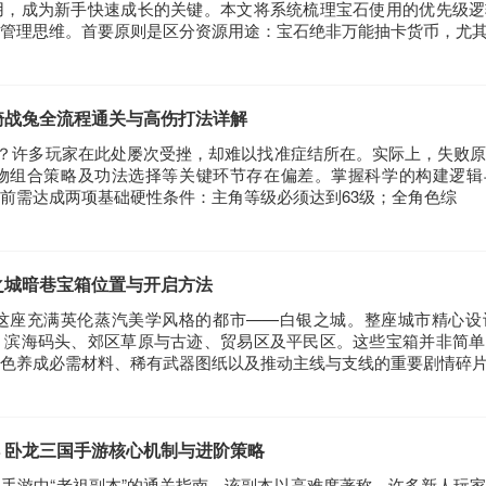
用，成为新手快速成长的关键。本文将系统梳理宝石使用的优先级逻
管理思维。首要原则是区分资源用途：宝石绝非万能抽卡货币，尤
骑战兔全流程通关与高伤打法详解
卡？许多玩家在此处屡次受挫，却难以找准症结所在。实际上，失败
物组合策略及功法选择等关键环节存在偏差。掌握科学的构建逻辑
前需达成两项基础硬性条件：主角等级必须达到63级；全角色综
之城暗巷宝箱位置与开启方法
这座充满英伦蒸汽美学风格的都市——白银之城。整座城市精心设计
、滨海码头、郊区草原与古迹、贸易区及平民区。这些宝箱并非简单
色养成必需材料、稀有武器图纸以及推动主线与支线的重要剧情碎
 卧龙三国手游核心机制与进阶策略
手游中“老祖副本”的通关指南。该副本以高难度著称，许多新人玩